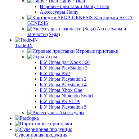
Hamy / Titan
Игровые приставки Hamy / Titan
Аксессуары Hamy
Картриджи SEGA
GENESIS
Аксессуары и
запчасти (Sega)
Trade-IN
Игровые приставки
Игры
Б.У Игры для Xbox 360
Б.У Игры PlayStation 3
Б.У Игры PSP
Б.У Игры Playstation 2
Б.У Игры Playstation 4
Б.У Игры Xbox One
Б.У Игры Nintendo Switch
Б.У Игры PS VITA
Б.У Игры Playstation 5
Аксессуары
Сувернирная продукция