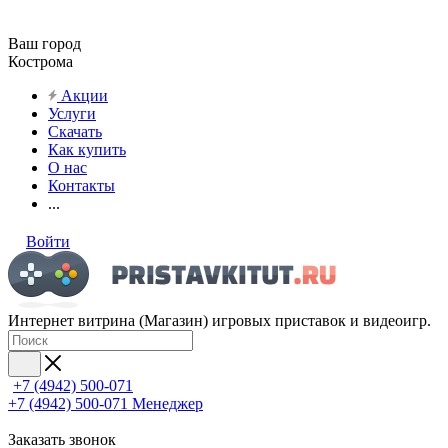
Ваш город
Кострома
Акции
Услуги
Скачать
Как купить
О нас
Контакты
...
Войти
Интернет витрина (Магазин) игровых приставок и видеоигр.
+7 (4942) 500-071
+7 (4942) 500-071
Менеджер
Заказать звонок