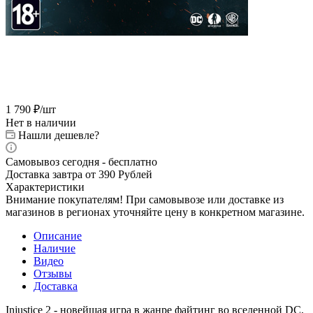
1 790
₽
/шт
Нет в наличии
Нашли дешевле?
Самовывоз сегодня - бесплатно
Доставка завтра от 390 Рублей
Характеристики
Внимание покупателям! При самовывозе или доставке из
магазинов в регионах уточняйте цену в конкретном магазине.
Описание
Наличие
Видео
Отзывы
Доставка
Injustice 2 - новейшая игра в жанре файтинг во вселенной DC,