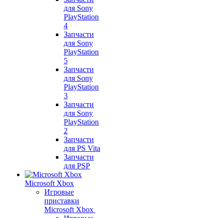
для Sony
PlayStation
4
Запчасти
для Sony
PlayStation
5
Запчасти
для Sony
PlayStation
3
Запчасти
для Sony
PlayStation
2
Запчасти
для PS Vita
Запчасти
для PSP
Microsoft Xbox
Игровые
приставки
Microsoft Xbox