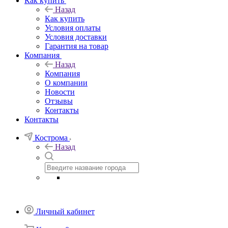
Как купить
Назад
Как купить
Условия оплаты
Условия доставки
Гарантия на товар
Компания
Назад
Компания
О компании
Новости
Отзывы
Контакты
Контакты
Кострома
Назад
Личный кабинет