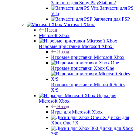
Запчасти для Sony PlayStation 2
Запчасти для PS
Vita
Запчасти для PSP
Microsoft Xbox
Назад
Microsoft Xbox
Игровые приставки Microsoft Xbox
Назад
Игровые приставки Microsoft Xbox
Игровые приставки Xbox One
Игровые приставки Microsoft Series
X/S
Игры для
Microsoft Xbox
Назад
Игры для Microsoft Xbox
Диски для
Xbox One / X
Диски для Xbox
360