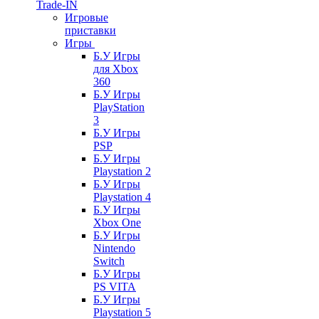
Trade-IN
Игровые
приставки
Игры
Б.У Игры
для Xbox
360
Б.У Игры
PlayStation
3
Б.У Игры
PSP
Б.У Игры
Playstation 2
Б.У Игры
Playstation 4
Б.У Игры
Xbox One
Б.У Игры
Nintendo
Switch
Б.У Игры
PS VITA
Б.У Игры
Playstation 5