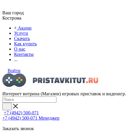
Ваш город
Кострома
Акции
Услуги
Скачать
Как купить
О нас
Контакты
...
Войти
Интернет витрина (Магазин) игровых приставок и видеоигр.
+7 (4942) 500-071
+7 (4942) 500-071
Менеджер
Заказать звонок