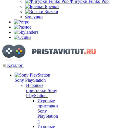
Фигурки Funko Pop
Брелки
Значки
Фигурки
Каталог
Sony PlayStation
Игровые
приставки Sony
PlayStation
Игровые
приставки
Sony
PlayStation
4
Игровые