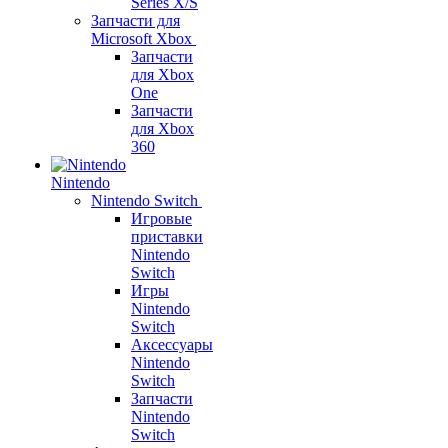
Series X/S
Запчасти для
Microsoft Xbox
Запчасти
для Xbox
One
Запчасти
для Xbox
360
Nintendo
Nintendo Switch
Игровые
приставки
Nintendo
Switch
Игры
Nintendo
Switch
Аксессуары
Nintendo
Switch
Запчасти
Nintendo
Switch