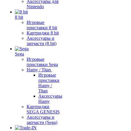
Аксессуары для
Nintendo
8 bit
Игровые
приставки 8 bit
Картриджи 8 bit
Аксессуары и
запчасти (8 bit)
Sega
Игровые
приставки Sega
Hamy / Titan
Игровые
приставки
Hamy /
Titan
Аксессуары
Hamy
Картриджи
SEGA GENESIS
Аксессуары и
запчасти (Sega)