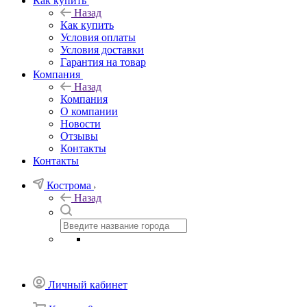
Как купить
Назад
Как купить
Условия оплаты
Условия доставки
Гарантия на товар
Компания
Назад
Компания
О компании
Новости
Отзывы
Контакты
Контакты
Кострома
Назад
Личный кабинет