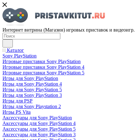
Интернет витрина (Магазин) игровых приставок и видеоигр.
Каталог
Sony PlayStation
Игровые приставки Sony PlayStation
Игровые приставки Sony PlayStation 4
Игровые приставки Sony PlayStation 5
Игры для Sony PlayStation
Игры для Sony PlayStation 4
Игры для Sony PlayStation 5
Игры для Sony PlayStation 3
Игры для PSP
Игры для Sony Playstation 2
Игры PS Vita
Аксессуары для Sony PlayStation
Аксессуары для Sony PlayStation 4
Аксессуары для Sony PlayStation 5
Аксессуары для Sony PlayStation 3