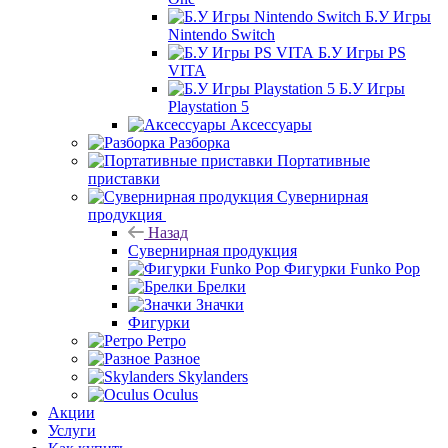
Б.У Игры
Nintendo Switch
Б.У Игры PS
VITA
Б.У Игры
Playstation 5
Аксессуары
Разборка
Портативные
приставки
Сувернирная
продукция
Назад
Сувернирная продукция
Фигурки Funko Pop
Брелки
Значки
Фигурки
Ретро
Разное
Skylanders
Oculus
Акции
Услуги