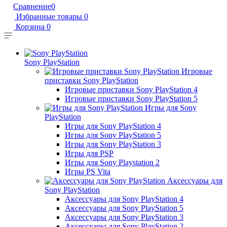
Сравнение
0
Избранные товары
0
Корзина
0
Sony PlayStation
Игровые
приставки Sony PlayStation
Игровые приставки Sony PlayStation 4
Игровые приставки Sony PlayStation 5
Игры для Sony
PlayStation
Игры для Sony PlayStation 4
Игры для Sony PlayStation 5
Игры для Sony PlayStation 3
Игры для PSP
Игры для Sony Playstation 2
Игры PS Vita
Аксессуары для
Sony PlayStation
Аксессуары для Sony PlayStation 4
Аксессуары для Sony PlayStation 5
Аксессуары для Sony PlayStation 3
Аксессуары для Sony PlayStation 2