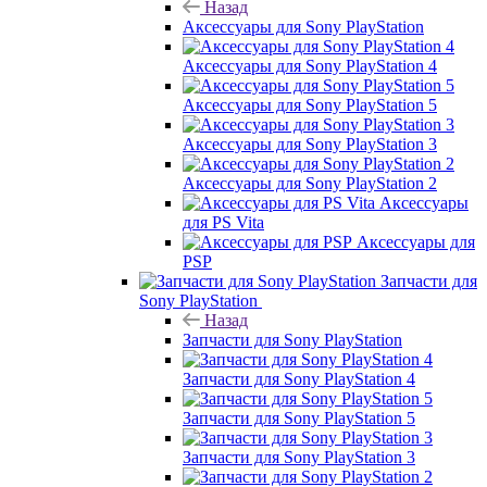
Назад
Аксессуары для Sony PlayStation
Аксессуары для Sony PlayStation 4
Аксессуары для Sony PlayStation 5
Аксессуары для Sony PlayStation 3
Аксессуары для Sony PlayStation 2
Аксессуары
для PS Vita
Аксессуары для
PSP
Запчасти для
Sony PlayStation
Назад
Запчасти для Sony PlayStation
Запчасти для Sony PlayStation 4
Запчасти для Sony PlayStation 5
Запчасти для Sony PlayStation 3