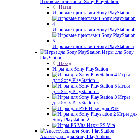
Игровые приставки Sony PlayStation
Назад
Игровые приставки Sony PlayStation
Игровые приставки Sony PlayStation 4
Игровые приставки Sony PlayStation 5
Игры для Sony
PlayStation
Назад
Игры для Sony PlayStation
Игры
для Sony PlayStation 4
Игры
для Sony PlayStation 5
Игры
для Sony PlayStation 3
Игры для PSP
Игры для
Sony Playstation 2
Игры PS Vita
Аксессуары для Sony PlayStation