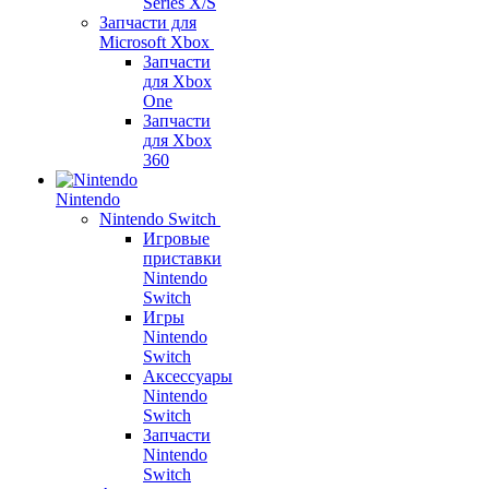
Series X/S
Запчасти для
Microsoft Xbox
Запчасти
для Xbox
One
Запчасти
для Xbox
360
Nintendo
Nintendo Switch
Игровые
приставки
Nintendo
Switch
Игры
Nintendo
Switch
Аксессуары
Nintendo
Switch
Запчасти
Nintendo
Switch