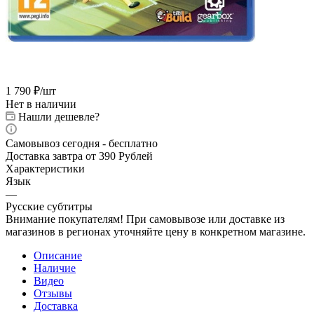
1 790
₽
/шт
Нет в наличии
Нашли дешевле?
Самовывоз сегодня - бесплатно
Доставка завтра от 390 Рублей
Характеристики
Язык
—
Русские субтитры
Внимание покупателям! При самовывозе или доставке из
магазинов в регионах уточняйте цену в конкретном магазине.
Описание
Наличие
Видео
Отзывы
Доставка