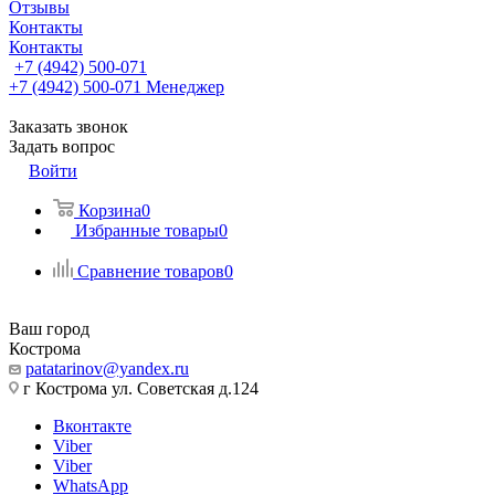
Отзывы
Контакты
Контакты
+7 (4942) 500-071
+7 (4942) 500-071
Менеджер
Заказать звонок
Задать вопрос
Войти
Корзина
0
Избранные товары
0
Сравнение товаров
0
Ваш город
Кострома
patatarinov@yandex.ru
г Кострома ул. Советская д.124
Вконтакте
Viber
Viber
WhatsApp