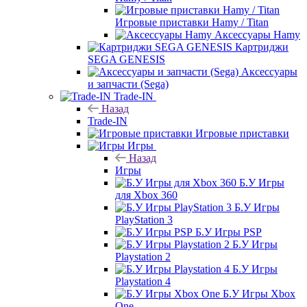
Игровые приставки Hamy / Titan
Аксессуары Hamy
Картриджи
SEGA GENESIS
Аксессуары
и запчасти (Sega)
Trade-IN
Назад
Trade-IN
Игровые приставки
Игры
Назад
Игры
Б.У Игры
для Xbox 360
Б.У Игры
PlayStation 3
Б.У Игры PSP
Б.У Игры
Playstation 2
Б.У Игры
Playstation 4
Б.У Игры Xbox
One