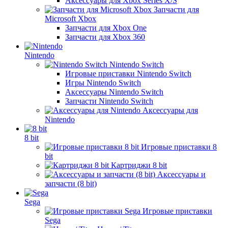
Аксессуары для Xbox Series X/S
Запчасти для
Microsoft Xbox
Запчасти для Xbox One
Запчасти для Xbox 360
Nintendo
Nintendo Switch
Игровые приставки Nintendo Switch
Игры Nintendo Switch
Аксессуары Nintendo Switch
Запчасти Nintendo Switch
Аксессуары для
Nintendo
8 bit
Игровые приставки 8
bit
Картриджи 8 bit
Аксессуары и
запчасти (8 bit)
Sega
Игровые приставки
Sega