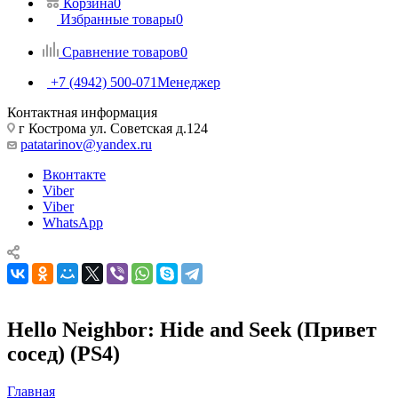
Корзина
0
Избранные товары
0
Сравнение товаров
0
+7 (4942) 500-071
Менеджер
Контактная информация
г Кострома ул. Советская д.124
patatarinov@yandex.ru
Вконтакте
Viber
Viber
WhatsApp
Hello Neighbor: Hide and Seek (Привет
сосед) (PS4)
Главная