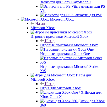
Запчасти для Sony PlayStation 2
Запчасти для PS
Vita
Запчасти для PSP
Microsoft Xbox
Назад
Microsoft Xbox
Игровые приставки Microsoft Xbox
Назад
Игровые приставки Microsoft Xbox
Игровые приставки Xbox One
Игровые приставки Microsoft Series
X/S
Игры для
Microsoft Xbox
Назад
Игры для Microsoft Xbox
Диски для
Xbox One / X
Диски для Xbox
360