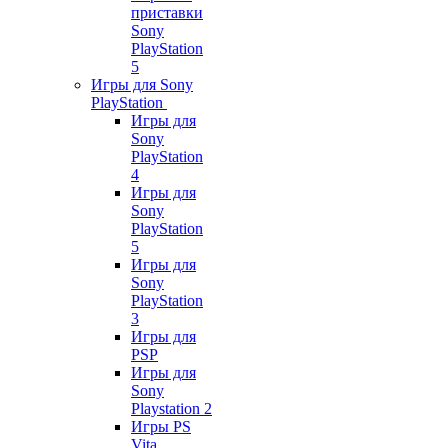
приставки
Sony
PlayStation
5
Игры для Sony
PlayStation
Игры для
Sony
PlayStation
4
Игры для
Sony
PlayStation
5
Игры для
Sony
PlayStation
3
Игры для
PSP
Игры для
Sony
Playstation 2
Игры PS
Vita