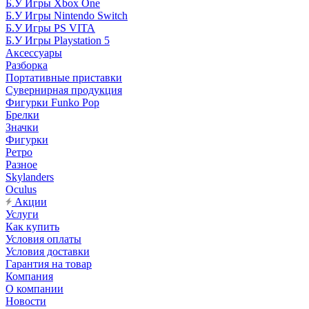
Б.У Игры Xbox One
Б.У Игры Nintendo Switch
Б.У Игры PS VITA
Б.У Игры Playstation 5
Аксессуары
Разборка
Портативные приставки
Сувернирная продукция
Фигурки Funko Pop
Брелки
Значки
Фигурки
Ретро
Разное
Skylanders
Oculus
Акции
Услуги
Как купить
Условия оплаты
Условия доставки
Гарантия на товар
Компания
О компании
Новости