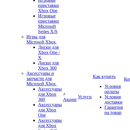
Игровые
приставки
Xbox One
Игровые
приставки
Microsoft
Series X/S
Игры для
Microsoft Xbox
Диски для
Xbox One /
X
Диски для
Xbox 360
Аксессуары и
Как купить
запчасти для
Ко
Microsoft Xbox
Условия
Аксессуары
оплаты
для Xbox
Услуги
Условия
360
Акции
доставки
Аксессуары
Гарантия
для Xbox
на товар
One
Аксессуары
для Xbox