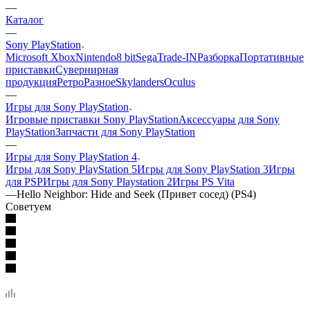
—
Каталог
—
Sony PlayStation
Microsoft Xbox
Nintendo
8 bit
Sega
Trade-IN
Разборка
Портативные
приставки
Сувернирная
продукция
Ретро
Разное
Skylanders
Oculus
—
Игры для Sony PlayStation
Игровые приставки Sony PlayStation
Аксессуары для Sony
PlayStation
Запчасти для Sony PlayStation
—
Игры для Sony PlayStation 4
Игры для Sony PlayStation 5
Игры для Sony PlayStation 3
Игры
для PSP
Игры для Sony Playstation 2
Игры PS Vita
—
Hello Neighbor: Hide and Seek (Привет сосед) (PS4)
Советуем