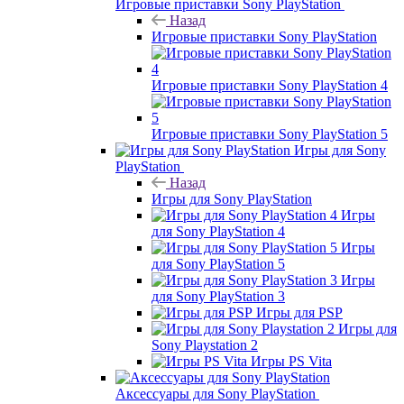
Игровые приставки Sony PlayStation
Назад
Игровые приставки Sony PlayStation
Игровые приставки Sony PlayStation 4
Игровые приставки Sony PlayStation 5
Игры для Sony
PlayStation
Назад
Игры для Sony PlayStation
Игры
для Sony PlayStation 4
Игры
для Sony PlayStation 5
Игры
для Sony PlayStation 3
Игры для PSP
Игры для
Sony Playstation 2
Игры PS Vita
Аксессуары для Sony PlayStation