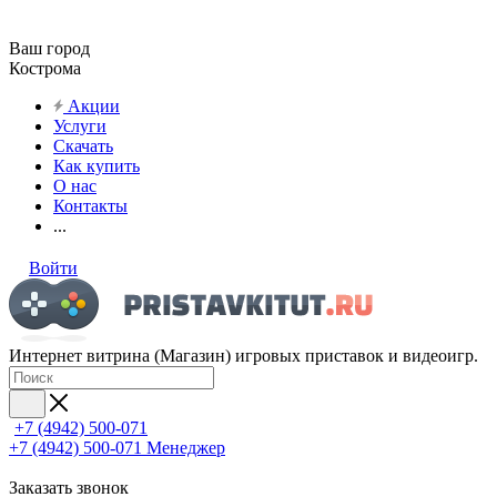
Ваш город
Кострома
Акции
Услуги
Скачать
Как купить
О нас
Контакты
...
Войти
Интернет витрина (Магазин) игровых приставок и видеоигр.
+7 (4942) 500-071
+7 (4942) 500-071
Менеджер
Заказать звонок