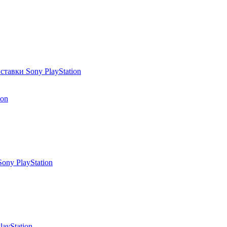
тавки Sony PlayStation
ion
ony PlayStation
layStation