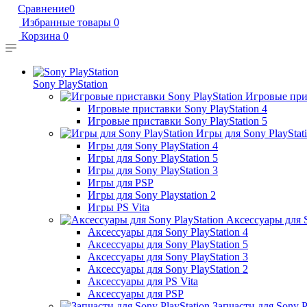
Сравнение
0
Избранные товары
0
Корзина
0
Sony PlayStation
Игровые прис
Игровые приставки Sony PlayStation 4
Игровые приставки Sony PlayStation 5
Игры для Sony PlayStat
Игры для Sony PlayStation 4
Игры для Sony PlayStation 5
Игры для Sony PlayStation 3
Игры для PSP
Игры для Sony Playstation 2
Игры PS Vita
Аксессуары для S
Аксессуары для Sony PlayStation 4
Аксессуары для Sony PlayStation 5
Аксессуары для Sony PlayStation 3
Аксессуары для Sony PlayStation 2
Аксессуары для PS Vita
Аксессуары для PSP
Запчасти для Sony P