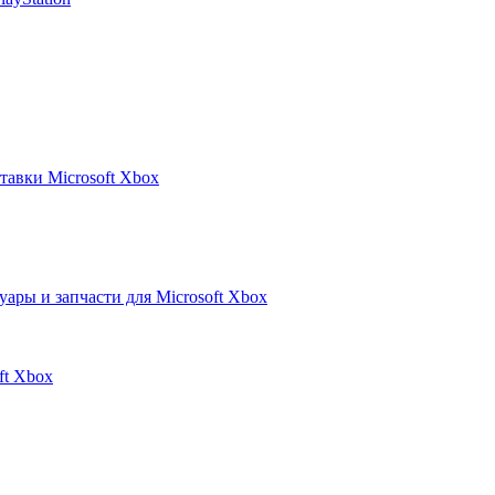
тавки Microsoft Xbox
уары и запчасти для Microsoft Xbox
ft Xbox