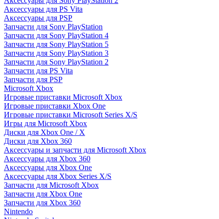
Аксессуары для Sony PlayStation 2
Аксессуары для PS Vita
Аксессуары для PSP
Запчасти для Sony PlayStation
Запчасти для Sony PlayStation 4
Запчасти для Sony PlayStation 5
Запчасти для Sony PlayStation 3
Запчасти для Sony PlayStation 2
Запчасти для PS Vita
Запчасти для PSP
Microsoft Xbox
Игровые приставки Microsoft Xbox
Игровые приставки Xbox One
Игровые приставки Microsoft Series X/S
Игры для Microsoft Xbox
Диски для Xbox One / X
Диски для Xbox 360
Аксессуары и запчасти для Microsoft Xbox
Аксессуары для Xbox 360
Аксессуары для Xbox One
Аксессуары для Xbox Series X/S
Запчасти для Microsoft Xbox
Запчасти для Xbox One
Запчасти для Xbox 360
Nintendo