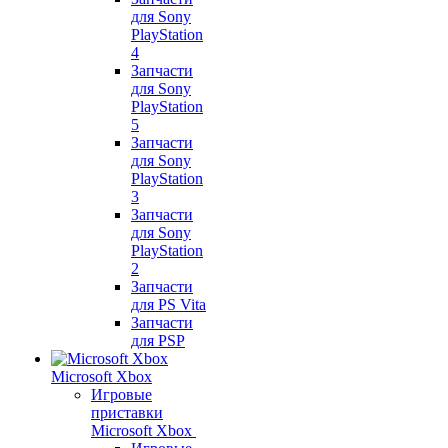
для Sony
PlayStation
4
Запчасти
для Sony
PlayStation
5
Запчасти
для Sony
PlayStation
3
Запчасти
для Sony
PlayStation
2
Запчасти
для PS Vita
Запчасти
для PSP
Microsoft Xbox
Игровые
приставки
Microsoft Xbox