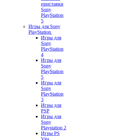
приставки
Sony
PlayStation
5
Игры для Sony
PlayStation
Игры для
Sony
PlayStation
4
Игры для
Sony
PlayStation
5
Игры для
Sony
PlayStation
3
Игры для
PSP
Игры для
Sony
Playstation 2
Игры PS
Vita