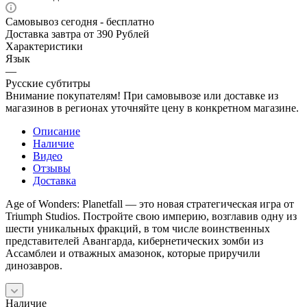
Самовывоз сегодня - бесплатно
Доставка завтра от 390 Рублей
Характеристики
Язык
—
Русские субтитры
Внимание покупателям! При самовывозе или доставке из
магазинов в регионах уточняйте цену в конкретном магазине.
Описание
Наличие
Видео
Отзывы
Доставка
Age of Wonders: Planetfall — это новая стратегическая игра от
Triumph Studios. Постройте свою империю, возглавив одну из
шести уникальных фракций, в том числе воинственных
представителей Авангарда, кибернетических зомби из
Ассамблеи и отважных амазонок, которые приручили
динозавров.
Наличие