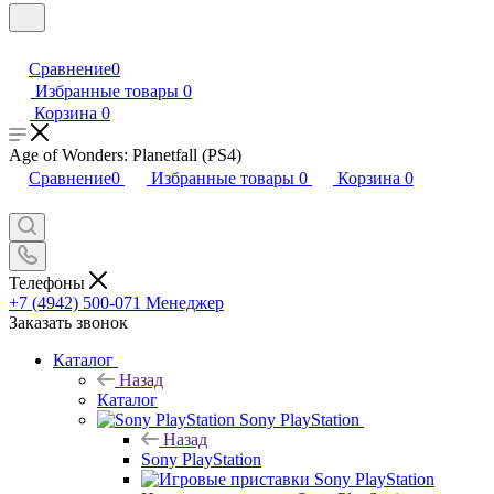
Сравнение
0
Избранные товары
0
Корзина
0
Age of Wonders: Planetfall (PS4)
Сравнение
0
Избранные товары
0
Корзина
0
Телефоны
+7 (4942) 500-071
Менеджер
Заказать звонок
Каталог
Назад
Каталог
Sony PlayStation
Назад
Sony PlayStation