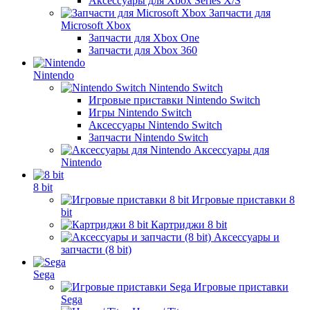
Аксессуары для Xbox Series X/S
Запчасти для
Microsoft Xbox
Запчасти для Xbox One
Запчасти для Xbox 360
Nintendo
Nintendo Switch
Игровые приставки Nintendo Switch
Игры Nintendo Switch
Аксессуары Nintendo Switch
Запчасти Nintendo Switch
Аксессуары для
Nintendo
8 bit
Игровые приставки 8
bit
Картриджи 8 bit
Аксессуары и
запчасти (8 bit)
Sega
Игровые приставки
Sega