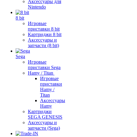
Аксессуары для
Nintendo
8 bit
Игровые
приставки 8 bit
Картриджи 8 bit
Аксессуары и
запчасти (8 bit)
Sega
Игровые
приставки Sega
Hamy / Titan
Игровые
приставки
Hamy /
Titan
Аксессуары
Hamy
Картриджи
SEGA GENESIS
Аксессуары и
запчасти (Sega)