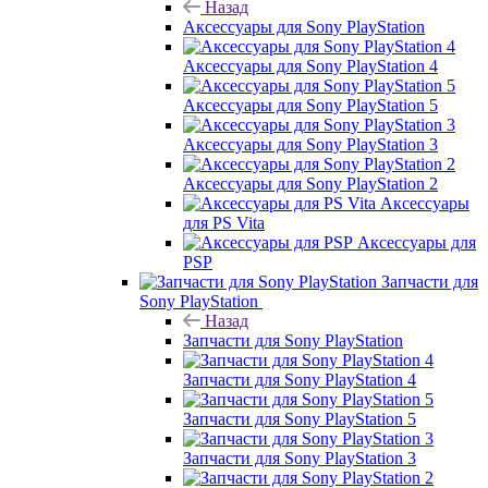
Назад
Аксессуары для Sony PlayStation
Аксессуары для Sony PlayStation 4
Аксессуары для Sony PlayStation 5
Аксессуары для Sony PlayStation 3
Аксессуары для Sony PlayStation 2
Аксессуары
для PS Vita
Аксессуары для
PSP
Запчасти для
Sony PlayStation
Назад
Запчасти для Sony PlayStation
Запчасти для Sony PlayStation 4
Запчасти для Sony PlayStation 5
Запчасти для Sony PlayStation 3