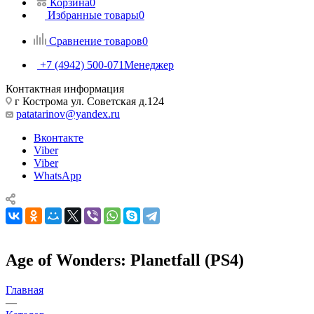
Корзина
0
Избранные товары
0
Сравнение товаров
0
+7 (4942) 500-071
Менеджер
Контактная информация
г Кострома ул. Советская д.124
patatarinov@yandex.ru
Вконтакте
Viber
Viber
WhatsApp
Age of Wonders: Planetfall (PS4)
Главная
—