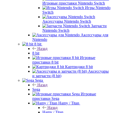
Игровые приставки Nintendo Switch
Игры Nintendo
Switch
Аксессуары Nintendo Switch
Запчасти
Nintendo Switch
Аксессуары для
Nintendo
8 bit
Назад
8 bit
Игровые
приставки 8 bit
Картриджи 8 bit
Аксессуары
и запчасти (8 bit)
Sega
Назад
Sega
Игровые
приставки Sega
Hamy / Titan
Назад
Hamy / Titan