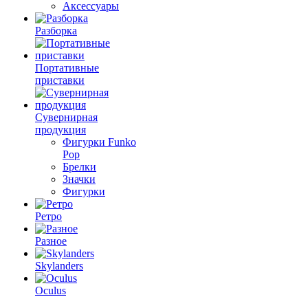
Аксессуары
Разборка
Портативные
приставки
Сувернирная
продукция
Фигурки Funko
Pop
Брелки
Значки
Фигурки
Ретро
Разное
Skylanders
Oculus