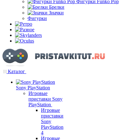
Фигурки Funko Pop
Брелки
Значки
Фигурки
Каталог
Sony PlayStation
Игровые
приставки Sony
PlayStation
Игровые
приставки
Sony
PlayStation
4
Игровые