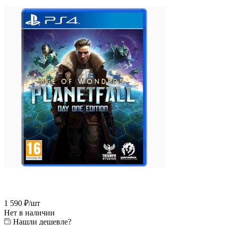
1 590
₽
/шт
Нет в наличии
Нашли дешевле?