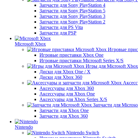
Запчасти для Sony PlayStation 4
Запчасти для Sony PlayStation 5
Запчасти для Sony PlayStation 3
Запчасти для Sony PlayStation 2
Запчасти для PS Vita
Запчасти для PSP
Microsoft Xbox
Игровые прис
Игровые приставки Xbox One
Игровые приставки Microsoft Series X/S
Игры для Microsoft Xbox
Диски для Xbox One / X
Диски для Xbox 360
Аксесс
Аксессуары для Xbox 360
Аксессуары для Xbox One
Аксессуары для Xbox Series X/S
Запчасти для Microso
Запчасти для Xbox One
Запчасти для Xbox 360
Nintendo
Nintendo Switch