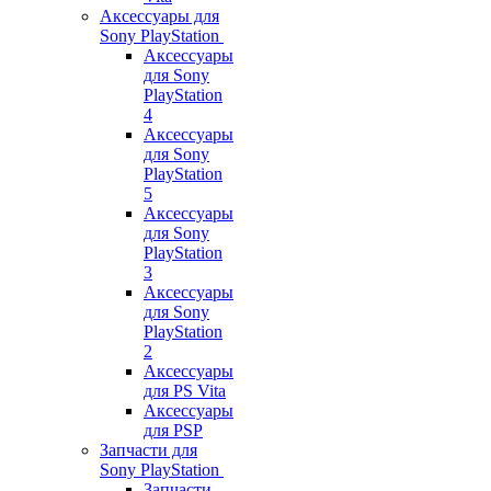
Аксессуары для
Sony PlayStation
Аксессуары
для Sony
PlayStation
4
Аксессуары
для Sony
PlayStation
5
Аксессуары
для Sony
PlayStation
3
Аксессуары
для Sony
PlayStation
2
Аксессуары
для PS Vita
Аксессуары
для PSP
Запчасти для
Sony PlayStation
Запчасти