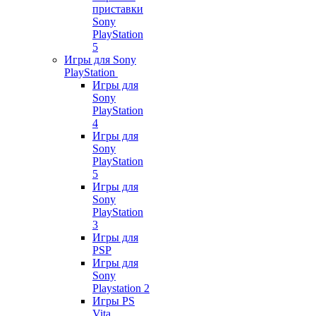
приставки
Sony
PlayStation
5
Игры для Sony
PlayStation
Игры для
Sony
PlayStation
4
Игры для
Sony
PlayStation
5
Игры для
Sony
PlayStation
3
Игры для
PSP
Игры для
Sony
Playstation 2
Игры PS
Vita