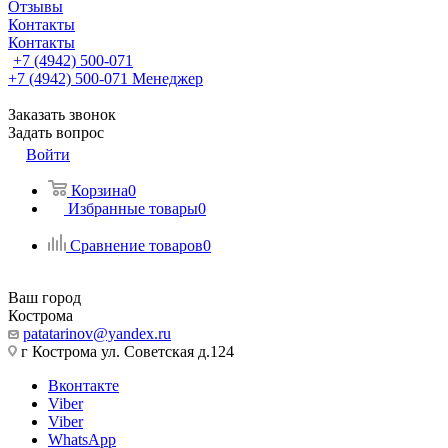
Отзывы
Контакты
Контакты
+7 (4942) 500-071
+7 (4942) 500-071
Менеджер
Заказать звонок
Задать вопрос
Войти
Корзина
0
Избранные товары
0
Сравнение товаров
0
Ваш город
Кострома
patatarinov@yandex.ru
г Кострома ул. Советская д.124
Вконтакте
Viber
Viber
WhatsApp