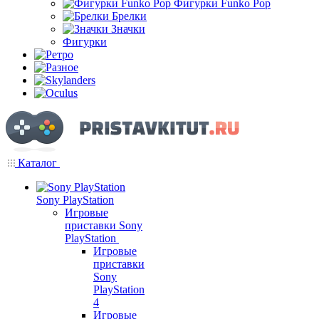
Фигурки Funko Pop
Брелки
Значки
Фигурки
Каталог
Sony PlayStation
Игровые
приставки Sony
PlayStation
Игровые
приставки
Sony
PlayStation
4
Игровые