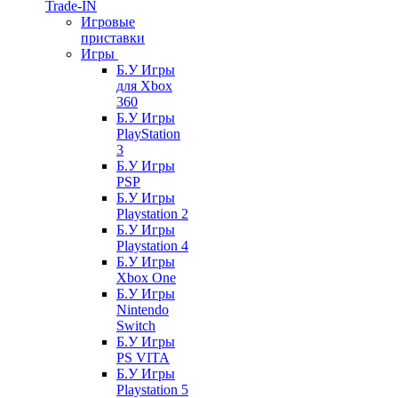
Trade-IN
Игровые
приставки
Игры
Б.У Игры
для Xbox
360
Б.У Игры
PlayStation
3
Б.У Игры
PSP
Б.У Игры
Playstation 2
Б.У Игры
Playstation 4
Б.У Игры
Xbox One
Б.У Игры
Nintendo
Switch
Б.У Игры
PS VITA
Б.У Игры
Playstation 5