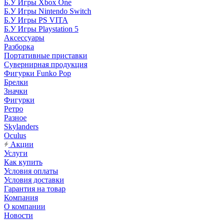
Б.У Игры Xbox One
Б.У Игры Nintendo Switch
Б.У Игры PS VITA
Б.У Игры Playstation 5
Аксессуары
Разборка
Портативные приставки
Сувернирная продукция
Фигурки Funko Pop
Брелки
Значки
Фигурки
Ретро
Разное
Skylanders
Oculus
Акции
Услуги
Как купить
Условия оплаты
Условия доставки
Гарантия на товар
Компания
О компании
Новости