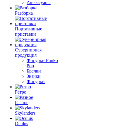
Аксессуары
Разборка
Портативные
приставки
Сувернирная
продукция
Фигурки Funko
Pop
Брелки
Значки
Фигурки
Ретро
Разное
Skylanders
Oculus