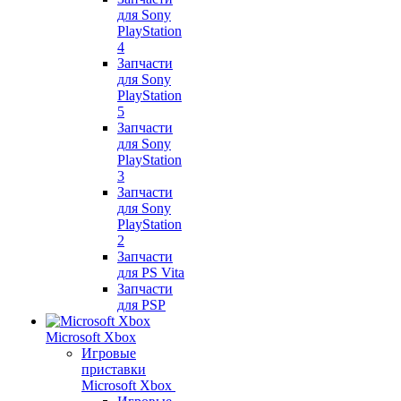
для Sony
PlayStation
4
Запчасти
для Sony
PlayStation
5
Запчасти
для Sony
PlayStation
3
Запчасти
для Sony
PlayStation
2
Запчасти
для PS Vita
Запчасти
для PSP
Microsoft Xbox
Игровые
приставки
Microsoft Xbox