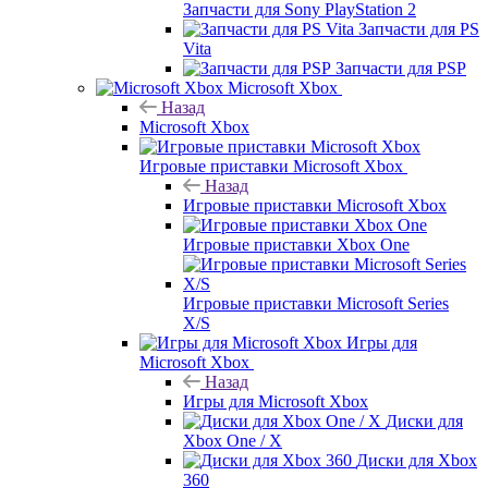
Запчасти для Sony PlayStation 2
Запчасти для PS
Vita
Запчасти для PSP
Microsoft Xbox
Назад
Microsoft Xbox
Игровые приставки Microsoft Xbox
Назад
Игровые приставки Microsoft Xbox
Игровые приставки Xbox One
Игровые приставки Microsoft Series
X/S
Игры для
Microsoft Xbox
Назад
Игры для Microsoft Xbox
Диски для
Xbox One / X
Диски для Xbox
360