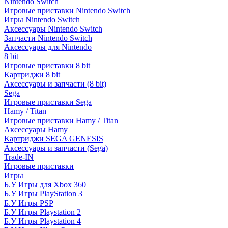
Nintendo Switch
Игровые приставки Nintendo Switch
Игры Nintendo Switch
Аксессуары Nintendo Switch
Запчасти Nintendo Switch
Аксессуары для Nintendo
8 bit
Игровые приставки 8 bit
Картриджи 8 bit
Аксессуары и запчасти (8 bit)
Sega
Игровые приставки Sega
Hamy / Titan
Игровые приставки Hamy / Titan
Аксессуары Hamy
Картриджи SEGA GENESIS
Аксессуары и запчасти (Sega)
Trade-IN
Игровые приставки
Игры
Б.У Игры для Xbox 360
Б.У Игры PlayStation 3
Б.У Игры PSP
Б.У Игры Playstation 2
Б.У Игры Playstation 4