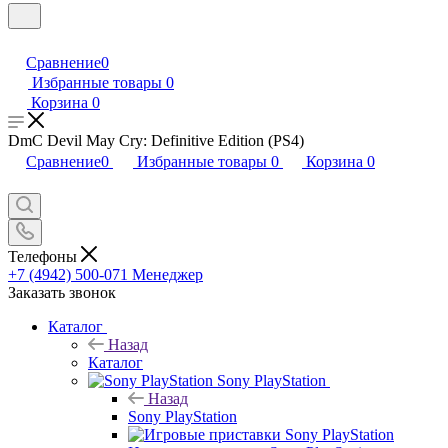
Сравнение
0
Избранные товары
0
Корзина
0
DmC Devil May Cry: Definitive Edition (PS4)
Сравнение
0
Избранные товары
0
Корзина
0
Телефоны
+7 (4942) 500-071
Менеджер
Заказать звонок
Каталог
Назад
Каталог
Sony PlayStation
Назад
Sony PlayStation