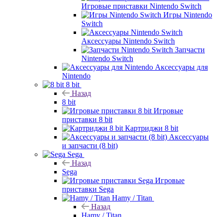
Игровые приставки Nintendo Switch
Игры Nintendo
Switch
Аксессуары Nintendo Switch
Запчасти
Nintendo Switch
Аксессуары для
Nintendo
8 bit
Назад
8 bit
Игровые
приставки 8 bit
Картриджи 8 bit
Аксессуары
и запчасти (8 bit)
Sega
Назад
Sega
Игровые
приставки Sega
Hamy / Titan
Назад
Hamy / Titan