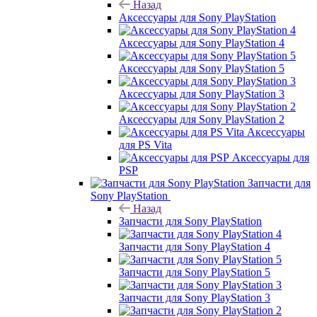
Назад
Аксессуары для Sony PlayStation
Аксессуары для Sony PlayStation 4
Аксессуары для Sony PlayStation 5
Аксессуары для Sony PlayStation 3
Аксессуары для Sony PlayStation 2
Аксессуары
для PS Vita
Аксессуары для
PSP
Запчасти для
Sony PlayStation
Назад
Запчасти для Sony PlayStation
Запчасти для Sony PlayStation 4
Запчасти для Sony PlayStation 5
Запчасти для Sony PlayStation 3