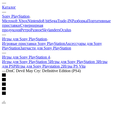
—
Каталог
—
Sony PlayStation
Microsoft Xbox
Nintendo
8 bit
Sega
Trade-IN
Разборка
Портативные
приставки
Сувернирная
продукция
Ретро
Разное
Skylanders
Oculus
—
Игры для Sony PlayStation
Игровые приставки Sony PlayStation
Аксессуары для Sony
PlayStation
Запчасти для Sony PlayStation
—
Игры для Sony PlayStation 4
Игры для Sony PlayStation 5
Игры для Sony PlayStation 3
Игры
для PSP
Игры для Sony Playstation 2
Игры PS Vita
—
DmC Devil May Cry: Definitive Edition (PS4)