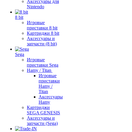
Аксессуары для
Nintendo
8 bit
Игровые
приставки 8 bit
Картриджи 8 bit
Аксессуары и
запчасти (8 bit)
Sega
Игровые
приставки Sega
Hamy / Titan
Игровые
приставки
Hamy /
Titan
Аксессуары
Hamy
Картриджи
SEGA GENESIS
Аксессуары и
запчасти (Sega)