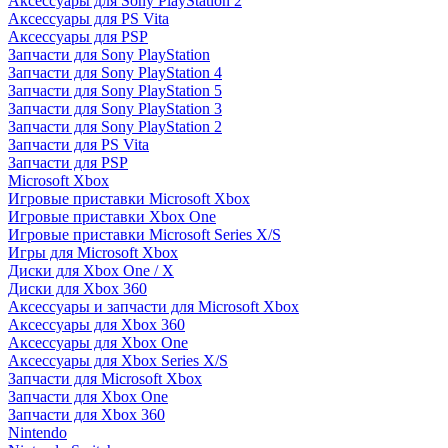
Аксессуары для Sony PlayStation 2
Аксессуары для PS Vita
Аксессуары для PSP
Запчасти для Sony PlayStation
Запчасти для Sony PlayStation 4
Запчасти для Sony PlayStation 5
Запчасти для Sony PlayStation 3
Запчасти для Sony PlayStation 2
Запчасти для PS Vita
Запчасти для PSP
Microsoft Xbox
Игровые приставки Microsoft Xbox
Игровые приставки Xbox One
Игровые приставки Microsoft Series X/S
Игры для Microsoft Xbox
Диски для Xbox One / X
Диски для Xbox 360
Аксессуары и запчасти для Microsoft Xbox
Аксессуары для Xbox 360
Аксессуары для Xbox One
Аксессуары для Xbox Series X/S
Запчасти для Microsoft Xbox
Запчасти для Xbox One
Запчасти для Xbox 360
Nintendo