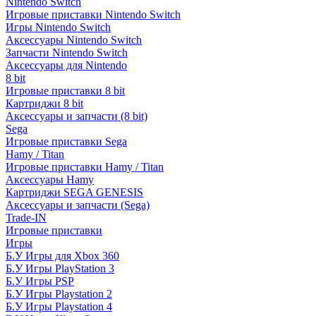
Nintendo Switch
Игровые приставки Nintendo Switch
Игры Nintendo Switch
Аксессуары Nintendo Switch
Запчасти Nintendo Switch
Аксессуары для Nintendo
8 bit
Игровые приставки 8 bit
Картриджи 8 bit
Аксессуары и запчасти (8 bit)
Sega
Игровые приставки Sega
Hamy / Titan
Игровые приставки Hamy / Titan
Аксессуары Hamy
Картриджи SEGA GENESIS
Аксессуары и запчасти (Sega)
Trade-IN
Игровые приставки
Игры
Б.У Игры для Xbox 360
Б.У Игры PlayStation 3
Б.У Игры PSP
Б.У Игры Playstation 2
Б.У Игры Playstation 4