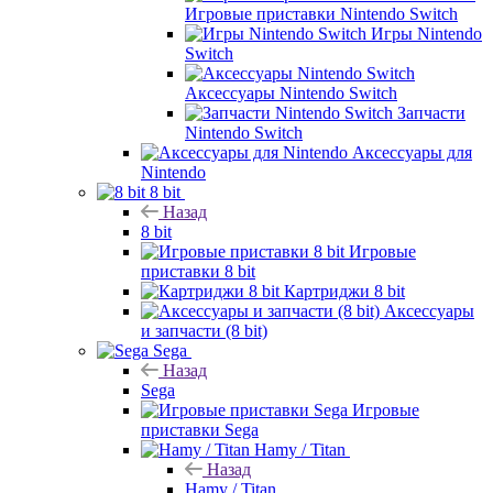
Игровые приставки Nintendo Switch
Игры Nintendo
Switch
Аксессуары Nintendo Switch
Запчасти
Nintendo Switch
Аксессуары для
Nintendo
8 bit
Назад
8 bit
Игровые
приставки 8 bit
Картриджи 8 bit
Аксессуары
и запчасти (8 bit)
Sega
Назад
Sega
Игровые
приставки Sega
Hamy / Titan
Назад
Hamy / Titan