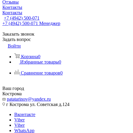
Отзывы
Контакты
Контакты
+7 (4942) 500-071
+7 (4942) 500-071
Менеджер
Заказать звонок
Задать вопрос
Войти
Корзина
0
Избранные товары
0
Сравнение товаров
0
Ваш город
Кострома
patatarinov@yandex.ru
г Кострома ул. Советская д.124
Вконтакте
Viber
Viber
WhatsApp