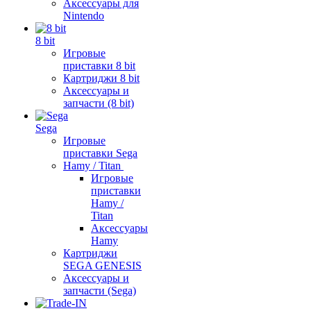
Аксессуары для
Nintendo
8 bit
Игровые
приставки 8 bit
Картриджи 8 bit
Аксессуары и
запчасти (8 bit)
Sega
Игровые
приставки Sega
Hamy / Titan
Игровые
приставки
Hamy /
Titan
Аксессуары
Hamy
Картриджи
SEGA GENESIS
Аксессуары и
запчасти (Sega)