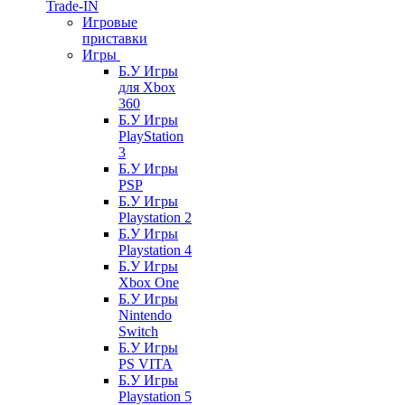
Trade-IN
Игровые
приставки
Игры
Б.У Игры
для Xbox
360
Б.У Игры
PlayStation
3
Б.У Игры
PSP
Б.У Игры
Playstation 2
Б.У Игры
Playstation 4
Б.У Игры
Xbox One
Б.У Игры
Nintendo
Switch
Б.У Игры
PS VITA
Б.У Игры
Playstation 5