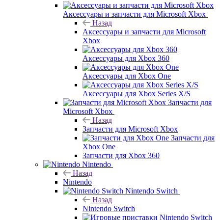
Аксессуары и запчасти для Microsoft Xbox
Назад
Аксессуары и запчасти для Microsoft
Xbox
Аксессуары для Xbox 360
Аксессуары для Xbox One
Аксессуары для Xbox Series X/S
Запчасти для
Microsoft Xbox
Назад
Запчасти для Microsoft Xbox
Запчасти для
Xbox One
Запчасти для Xbox 360
Nintendo
Назад
Nintendo
Nintendo Switch
Назад
Nintendo Switch