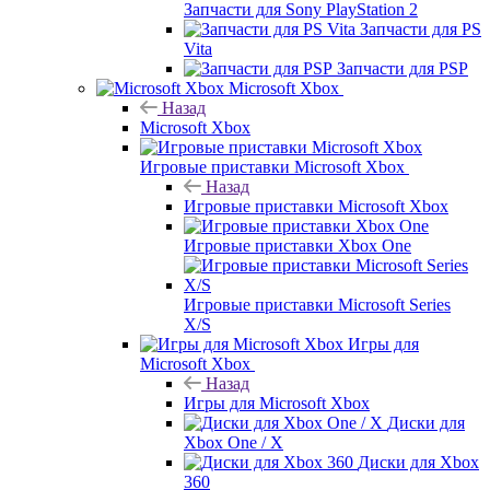
Запчасти для Sony PlayStation 2
Запчасти для PS
Vita
Запчасти для PSP
Microsoft Xbox
Назад
Microsoft Xbox
Игровые приставки Microsoft Xbox
Назад
Игровые приставки Microsoft Xbox
Игровые приставки Xbox One
Игровые приставки Microsoft Series
X/S
Игры для
Microsoft Xbox
Назад
Игры для Microsoft Xbox
Диски для
Xbox One / X
Диски для Xbox
360