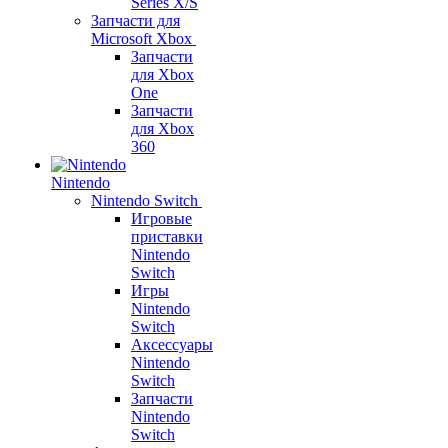
Series X/S
Запчасти для
Microsoft Xbox
Запчасти
для Xbox
One
Запчасти
для Xbox
360
Nintendo
Nintendo Switch
Игровые
приставки
Nintendo
Switch
Игры
Nintendo
Switch
Аксессуары
Nintendo
Switch
Запчасти
Nintendo
Switch