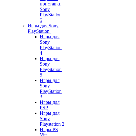
приставки
Sony
PlayStation
5
Игры для Sony
PlayStation
Игры для
Sony
PlayStation
4
Игры для
Sony
PlayStation
5
Игры для
Sony
PlayStation
3
Игры для
PSP
Игры для
Sony
Playstation 2
Игры PS
Vita