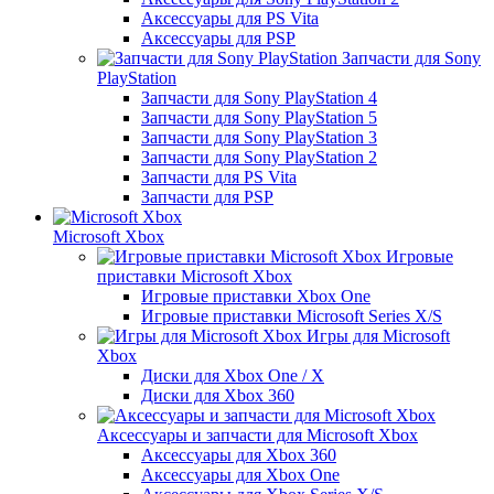
Аксессуары для PS Vita
Аксессуары для PSP
Запчасти для Sony
PlayStation
Запчасти для Sony PlayStation 4
Запчасти для Sony PlayStation 5
Запчасти для Sony PlayStation 3
Запчасти для Sony PlayStation 2
Запчасти для PS Vita
Запчасти для PSP
Microsoft Xbox
Игровые
приставки Microsoft Xbox
Игровые приставки Xbox One
Игровые приставки Microsoft Series X/S
Игры для Microsoft
Xbox
Диски для Xbox One / X
Диски для Xbox 360
Аксессуары и запчасти для Microsoft Xbox
Аксессуары для Xbox 360
Аксессуары для Xbox One