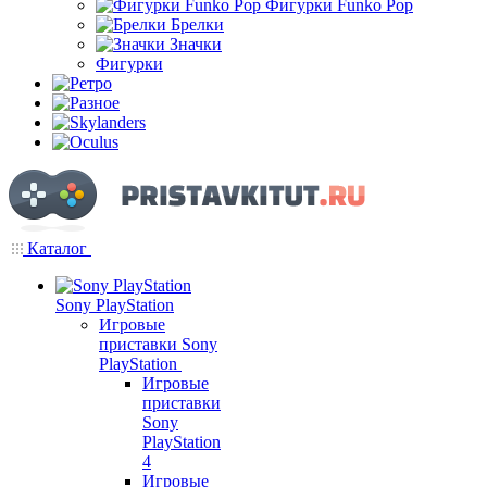
Фигурки Funko Pop
Брелки
Значки
Фигурки
Каталог
Sony PlayStation
Игровые
приставки Sony
PlayStation
Игровые
приставки
Sony
PlayStation
4
Игровые