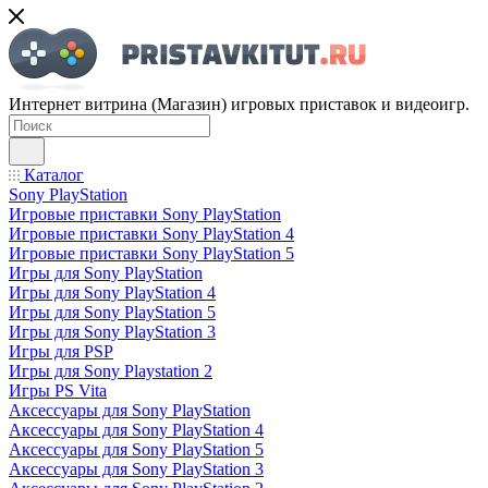
Интернет витрина (Магазин) игровых приставок и видеоигр.
Каталог
Sony PlayStation
Игровые приставки Sony PlayStation
Игровые приставки Sony PlayStation 4
Игровые приставки Sony PlayStation 5
Игры для Sony PlayStation
Игры для Sony PlayStation 4
Игры для Sony PlayStation 5
Игры для Sony PlayStation 3
Игры для PSP
Игры для Sony Playstation 2
Игры PS Vita
Аксессуары для Sony PlayStation
Аксессуары для Sony PlayStation 4
Аксессуары для Sony PlayStation 5
Аксессуары для Sony PlayStation 3