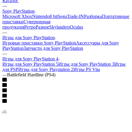
Каталог
—
Sony PlayStation
Microsoft Xbox
Nintendo
8 bit
Sega
Trade-IN
Разборка
Портативные
приставки
Сувернирная
продукция
Ретро
Разное
Skylanders
Oculus
—
Игры для Sony PlayStation
Игровые приставки Sony PlayStation
Аксессуары для Sony
PlayStation
Запчасти для Sony PlayStation
—
Игры для Sony PlayStation 4
Игры для Sony PlayStation 5
Игры для Sony PlayStation 3
Игры
для PSP
Игры для Sony Playstation 2
Игры PS Vita
—
Battlefield Hardline (PS4)