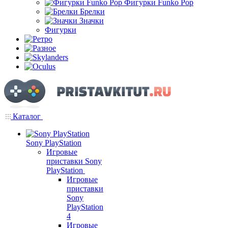
Фигурки Funko Pop
Брелки
Значки
Фигурки
Каталог
Sony PlayStation
Игровые
приставки Sony
PlayStation
Игровые
приставки
Sony
PlayStation
4
Игровые