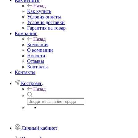
Как купить
Назад
Как купить
Условия оплаты
Условия доставки
Гарантия на товар
Компания
Назад
Компания
О компании
Новости
Отзывы
Контакты
Контакты
Кострома
Назад
Личный кабинет