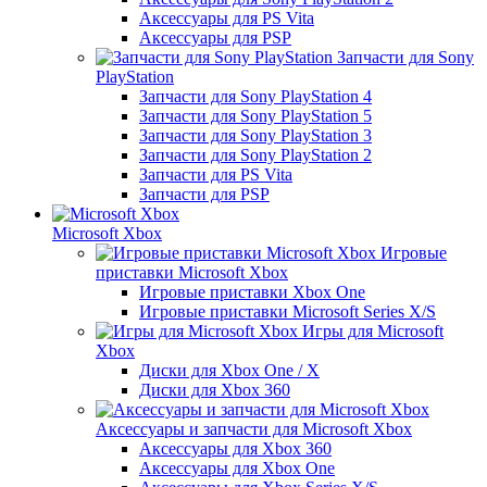
Аксессуары для PS Vita
Аксессуары для PSP
Запчасти для Sony
PlayStation
Запчасти для Sony PlayStation 4
Запчасти для Sony PlayStation 5
Запчасти для Sony PlayStation 3
Запчасти для Sony PlayStation 2
Запчасти для PS Vita
Запчасти для PSP
Microsoft Xbox
Игровые
приставки Microsoft Xbox
Игровые приставки Xbox One
Игровые приставки Microsoft Series X/S
Игры для Microsoft
Xbox
Диски для Xbox One / X
Диски для Xbox 360
Аксессуары и запчасти для Microsoft Xbox
Аксессуары для Xbox 360
Аксессуары для Xbox One