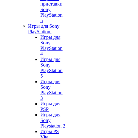
приставки
Sony
PlayStation
5
Игры для Sony
PlayStation
Игры для
Sony
PlayStation
4
Игры для
Sony
PlayStation
5
Игры для
Sony
PlayStation
3
Игры для
PSP
Игры для
Sony
Playstation 2
Игры PS
Vita