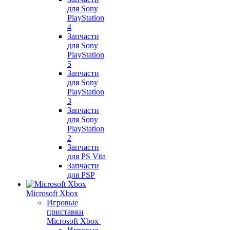
для Sony
PlayStation
4
Запчасти
для Sony
PlayStation
5
Запчасти
для Sony
PlayStation
3
Запчасти
для Sony
PlayStation
2
Запчасти
для PS Vita
Запчасти
для PSP
Microsoft Xbox
Игровые
приставки
Microsoft Xbox