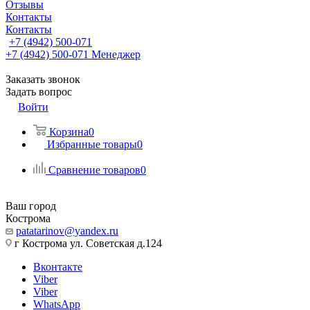
Отзывы
Контакты
Контакты
+7 (4942) 500-071
+7 (4942) 500-071
Менеджер
Заказать звонок
Задать вопрос
Войти
Корзина
0
Избранные товары
0
Сравнение товаров
0
Ваш город
Кострома
patatarinov@yandex.ru
г Кострома ул. Советская д.124
Вконтакте
Viber
Viber
WhatsApp