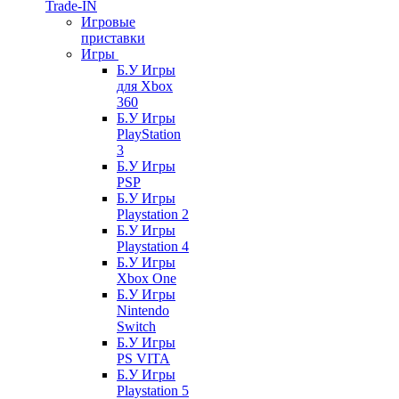
Trade-IN
Игровые
приставки
Игры
Б.У Игры
для Xbox
360
Б.У Игры
PlayStation
3
Б.У Игры
PSP
Б.У Игры
Playstation 2
Б.У Игры
Playstation 4
Б.У Игры
Xbox One
Б.У Игры
Nintendo
Switch
Б.У Игры
PS VITA
Б.У Игры
Playstation 5