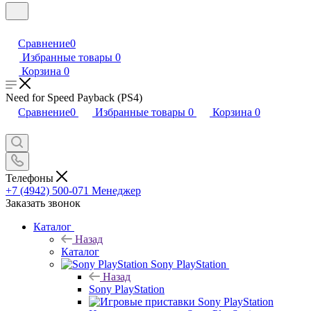
Сравнение
0
Избранные товары
0
Корзина
0
Need for Speed Payback (PS4)
Сравнение
0
Избранные товары
0
Корзина
0
Телефоны
+7 (4942) 500-071
Менеджер
Заказать звонок
Каталог
Назад
Каталог
Sony PlayStation
Назад
Sony PlayStation