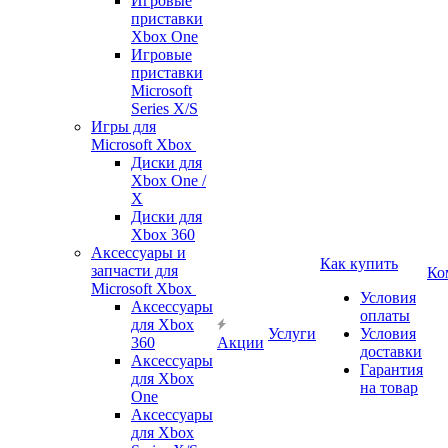
Игровые
приставки
Xbox One
Игровые
приставки
Microsoft
Series X/S
Игры для
Microsoft Xbox
Диски для
Xbox One /
X
Диски для
Xbox 360
Аксессуары и
Как купить
запчасти для
Ко
Microsoft Xbox
Условия
Аксессуары
оплаты
для Xbox
Услуги
Условия
360
Акции
доставки
Аксессуары
Гарантия
для Xbox
на товар
One
Аксессуары
для Xbox