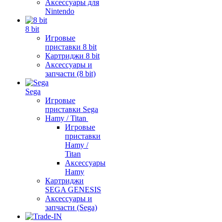
Аксессуары для
Nintendo
8 bit
Игровые
приставки 8 bit
Картриджи 8 bit
Аксессуары и
запчасти (8 bit)
Sega
Игровые
приставки Sega
Hamy / Titan
Игровые
приставки
Hamy /
Titan
Аксессуары
Hamy
Картриджи
SEGA GENESIS
Аксессуары и
запчасти (Sega)