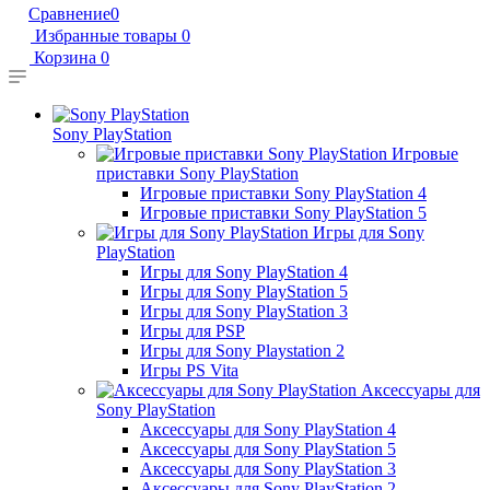
Сравнение
0
Избранные товары
0
Корзина
0
Sony PlayStation
Игровые
приставки Sony PlayStation
Игровые приставки Sony PlayStation 4
Игровые приставки Sony PlayStation 5
Игры для Sony
PlayStation
Игры для Sony PlayStation 4
Игры для Sony PlayStation 5
Игры для Sony PlayStation 3
Игры для PSP
Игры для Sony Playstation 2
Игры PS Vita
Аксессуары для
Sony PlayStation
Аксессуары для Sony PlayStation 4
Аксессуары для Sony PlayStation 5
Аксессуары для Sony PlayStation 3
Аксессуары для Sony PlayStation 2