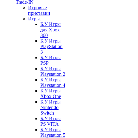
Trade-IN
Игровые
приставки
Игры
Б.У Игры
для Xbox
360
Б.У Игры
PlayStation
3
Б.У Игры
PSP
Б.У Игры
Playstation 2
Б.У Игры
Playstation 4
Б.У Игры
Xbox One
Б.У Игры
Nintendo
Switch
Б.У Игры
PS VITA
Б.У Игры
Playstation 5