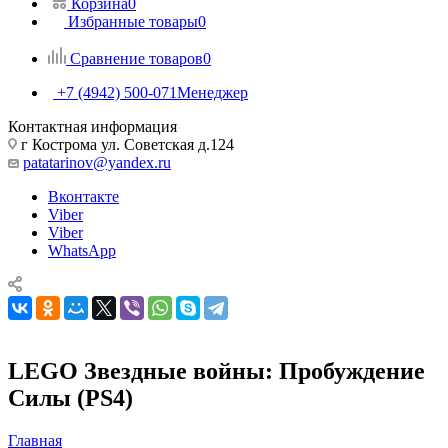
Корзина
0
Избранные товары
0
Сравнение товаров
0
+7 (4942) 500-071
Менеджер
Контактная информация
г Кострома ул. Советская д.124
patatarinov@yandex.ru
Вконтакте
Viber
Viber
WhatsApp
LEGO Звездные войны: Пробуждение
Силы (PS4)
Главная