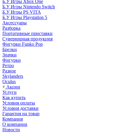
Б.У Игры Xbox One
Б.У Игры Nintendo Switch
Б.У Игры PS VITA
Б.У Игры Playstation 5
Аксессуары
Разборка
Портативные приставки
Сувернирная продукция
Фигурки Funko Pop
Брелки
Значки
Фигурки
Ретро
Разное
Skylanders
Oculus
Акции
Услуги
Как купить
Условия оплаты
Условия доставки
Гарантия на товар
Компания
О компании
Новости