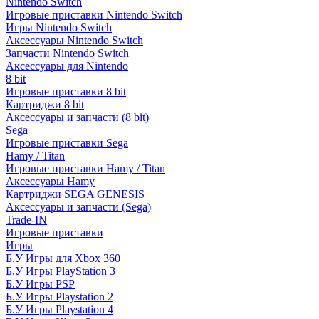
Nintendo Switch
Игровые приставки Nintendo Switch
Игры Nintendo Switch
Аксессуары Nintendo Switch
Запчасти Nintendo Switch
Аксессуары для Nintendo
8 bit
Игровые приставки 8 bit
Картриджи 8 bit
Аксессуары и запчасти (8 bit)
Sega
Игровые приставки Sega
Hamy / Titan
Игровые приставки Hamy / Titan
Аксессуары Hamy
Картриджи SEGA GENESIS
Аксессуары и запчасти (Sega)
Trade-IN
Игровые приставки
Игры
Б.У Игры для Xbox 360
Б.У Игры PlayStation 3
Б.У Игры PSP
Б.У Игры Playstation 2
Б.У Игры Playstation 4