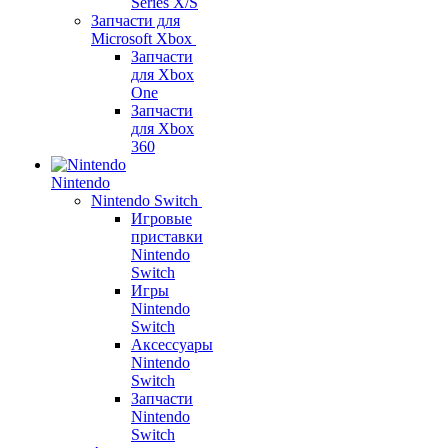
Series X/S
Запчасти для
Microsoft Xbox
Запчасти
для Xbox
One
Запчасти
для Xbox
360
Nintendo
Nintendo Switch
Игровые
приставки
Nintendo
Switch
Игры
Nintendo
Switch
Аксессуары
Nintendo
Switch
Запчасти
Nintendo
Switch