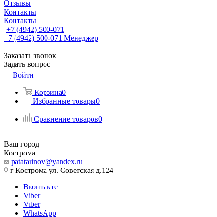
Отзывы
Контакты
Контакты
+7 (4942) 500-071
+7 (4942) 500-071
Менеджер
Заказать звонок
Задать вопрос
Войти
Корзина
0
Избранные товары
0
Сравнение товаров
0
Ваш город
Кострома
patatarinov@yandex.ru
г Кострома ул. Советская д.124
Вконтакте
Viber
Viber
WhatsApp