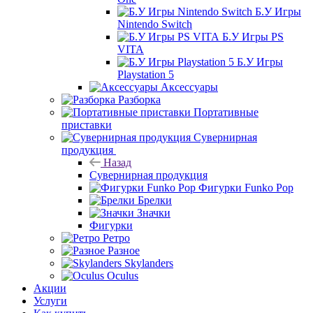
Б.У Игры
Nintendo Switch
Б.У Игры PS
VITA
Б.У Игры
Playstation 5
Аксессуары
Разборка
Портативные
приставки
Сувернирная
продукция
Назад
Сувернирная продукция
Фигурки Funko Pop
Брелки
Значки
Фигурки
Ретро
Разное
Skylanders
Oculus
Акции
Услуги