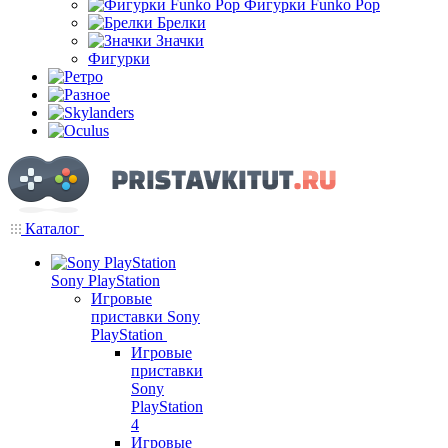
Фигурки Funko Pop
Брелки
Значки
Фигурки
Каталог
Sony PlayStation
Игровые
приставки Sony
PlayStation
Игровые
приставки
Sony
PlayStation
4
Игровые