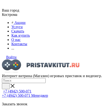
Ваш город
Кострома
Акции
Услуги
Скачать
Как купить
О нас
Контакты
...
Войти
Интернет витрина (Магазин) игровых приставок и видеоигр.
+7 (4942) 500-071
+7 (4942) 500-071
Менеджер
Заказать звонок