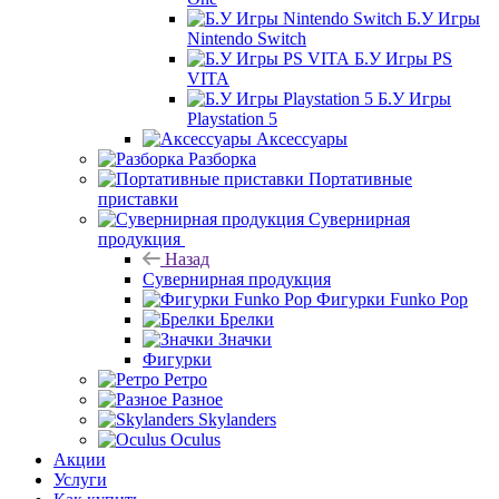
Б.У Игры
Nintendo Switch
Б.У Игры PS
VITA
Б.У Игры
Playstation 5
Аксессуары
Разборка
Портативные
приставки
Сувернирная
продукция
Назад
Сувернирная продукция
Фигурки Funko Pop
Брелки
Значки
Фигурки
Ретро
Разное
Skylanders
Oculus
Акции
Услуги