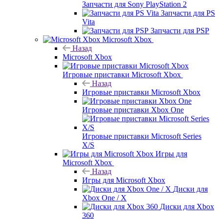
Запчасти для Sony PlayStation 2
Запчасти для PS
Vita
Запчасти для PSP
Microsoft Xbox
Назад
Microsoft Xbox
Игровые приставки Microsoft Xbox
Назад
Игровые приставки Microsoft Xbox
Игровые приставки Xbox One
Игровые приставки Microsoft Series
X/S
Игры для
Microsoft Xbox
Назад
Игры для Microsoft Xbox
Диски для
Xbox One / X
Диски для Xbox
360