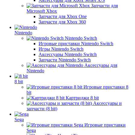
Аксессуары для Xbox Series X/S
Запчасти для
Microsoft Xbox
Запчасти для Xbox One
Запчасти для Xbox 360
Nintendo
Nintendo Switch
Игровые приставки Nintendo Switch
Игры Nintendo Switch
Аксессуары Nintendo Switch
Запчасти Nintendo Switch
Аксессуары для
Nintendo
8 bit
Игровые приставки 8
bit
Картриджи 8 bit
Аксессуары и
запчасти (8 bit)
Sega
Игровые приставки
Sega