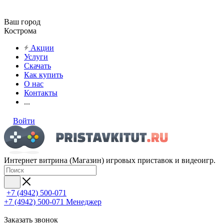
Ваш город
Кострома
Акции
Услуги
Скачать
Как купить
О нас
Контакты
...
Войти
Интернет витрина (Магазин) игровых приставок и видеоигр.
+7 (4942) 500-071
+7 (4942) 500-071
Менеджер
Заказать звонок