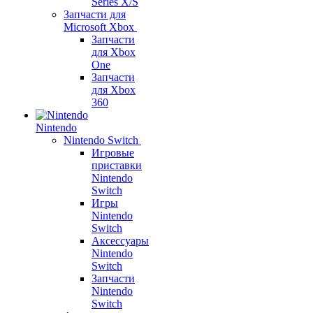
Series X/S
Запчасти для
Microsoft Xbox
Запчасти
для Xbox
One
Запчасти
для Xbox
360
Nintendo
Nintendo Switch
Игровые
приставки
Nintendo
Switch
Игры
Nintendo
Switch
Аксессуары
Nintendo
Switch
Запчасти
Nintendo
Switch