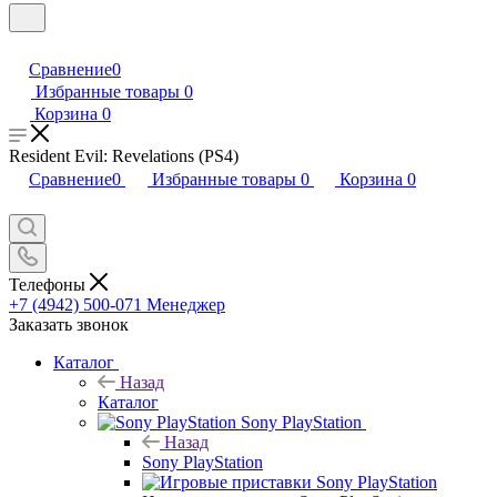
Сравнение
0
Избранные товары
0
Корзина
0
Resident Evil: Revelations (PS4)
Сравнение
0
Избранные товары
0
Корзина
0
Телефоны
+7 (4942) 500-071
Менеджер
Заказать звонок
Каталог
Назад
Каталог
Sony PlayStation
Назад
Sony PlayStation