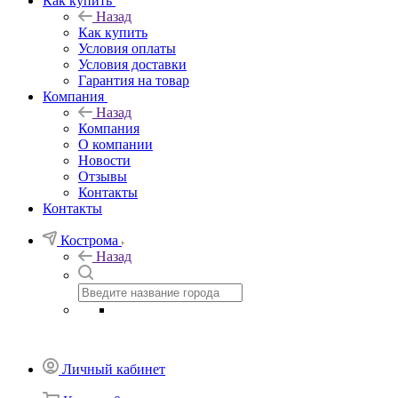
Как купить
Назад
Как купить
Условия оплаты
Условия доставки
Гарантия на товар
Компания
Назад
Компания
О компании
Новости
Отзывы
Контакты
Контакты
Кострома
Назад
Личный кабинет