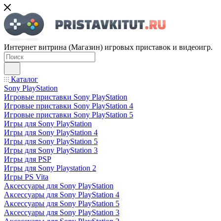
Интернет витрина (Магазин) игровых приставок и видеоигр.
Каталог
Sony PlayStation
Игровые приставки Sony PlayStation
Игровые приставки Sony PlayStation 4
Игровые приставки Sony PlayStation 5
Игры для Sony PlayStation
Игры для Sony PlayStation 4
Игры для Sony PlayStation 5
Игры для Sony PlayStation 3
Игры для PSP
Игры для Sony Playstation 2
Игры PS Vita
Аксессуары для Sony PlayStation
Аксессуары для Sony PlayStation 4
Аксессуары для Sony PlayStation 5
Аксессуары для Sony PlayStation 3