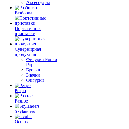
Аксессуары
Разборка
Портативные
приставки
Сувернирная
продукция
Фигурки Funko
Pop
Брелки
Значки
Фигурки
Ретро
Разное
Skylanders
Oculus