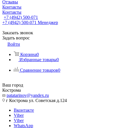
Отзывы
Контакты
Контакты
+7 (4942) 500-071
+7 (4942) 500-071
Менеджер
Заказать звонок
Задать вопрос
Войти
Корзина
0
Избранные товары
0
Сравнение товаров
0
Ваш город
Кострома
patatarinov@yandex.ru
г Кострома ул. Советская д.124
Вконтакте
Viber
Viber
WhatsApp