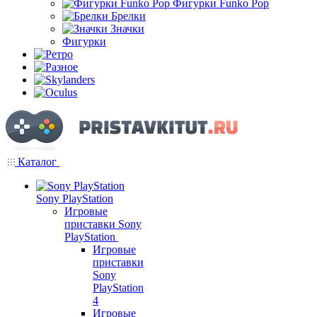
Фигурки Funko Pop
Брелки
Значки
Фигурки
Каталог
Sony PlayStation
Игровые
приставки Sony
PlayStation
Игровые
приставки
Sony
PlayStation
4
Игровые