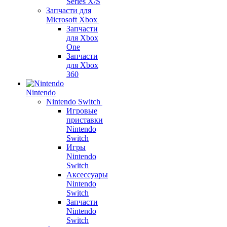
Series X/S
Запчасти для
Microsoft Xbox
Запчасти
для Xbox
One
Запчасти
для Xbox
360
Nintendo
Nintendo Switch
Игровые
приставки
Nintendo
Switch
Игры
Nintendo
Switch
Аксессуары
Nintendo
Switch
Запчасти
Nintendo
Switch