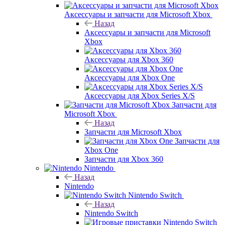
Аксессуары и запчасти для Microsoft Xbox
Назад
Аксессуары и запчасти для Microsoft
Xbox
Аксессуары для Xbox 360
Аксессуары для Xbox One
Аксессуары для Xbox Series X/S
Запчасти для
Microsoft Xbox
Назад
Запчасти для Microsoft Xbox
Запчасти для
Xbox One
Запчасти для Xbox 360
Nintendo
Назад
Nintendo
Nintendo Switch
Назад
Nintendo Switch