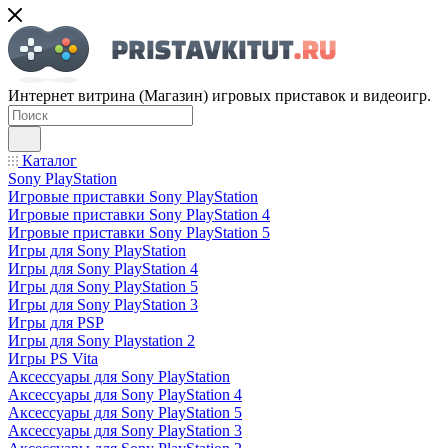
Интернет витрина (Магазин) игровых приставок и видеоигр.
Каталог
Sony PlayStation
Игровые приставки Sony PlayStation
Игровые приставки Sony PlayStation 4
Игровые приставки Sony PlayStation 5
Игры для Sony PlayStation
Игры для Sony PlayStation 4
Игры для Sony PlayStation 5
Игры для Sony PlayStation 3
Игры для PSP
Игры для Sony Playstation 2
Игры PS Vita
Аксессуары для Sony PlayStation
Аксессуары для Sony PlayStation 4
Аксессуары для Sony PlayStation 5
Аксессуары для Sony PlayStation 3