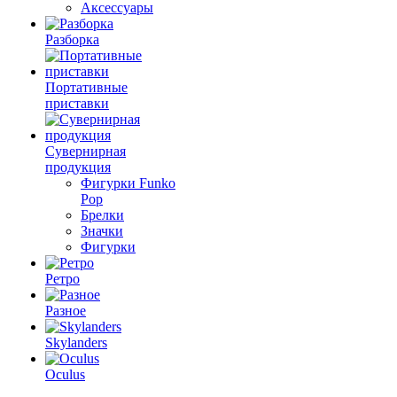
Аксессуары
Разборка
Портативные
приставки
Сувернирная
продукция
Фигурки Funko
Pop
Брелки
Значки
Фигурки
Ретро
Разное
Skylanders
Oculus