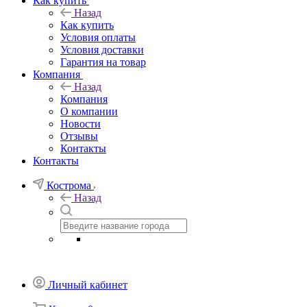
Как купить
Назад
Как купить
Условия оплаты
Условия доставки
Гарантия на товар
Компания
Назад
Компания
О компании
Новости
Отзывы
Контакты
Контакты
Кострома
Назад
Личный кабинет