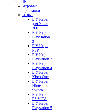
Trade-IN
Игровые
приставки
Игры
Б.У Игры
для Xbox
360
Б.У Игры
PlayStation
3
Б.У Игры
PSP
Б.У Игры
Playstation 2
Б.У Игры
Playstation 4
Б.У Игры
Xbox One
Б.У Игры
Nintendo
Switch
Б.У Игры
PS VITA
Б.У Игры
Playstation 5