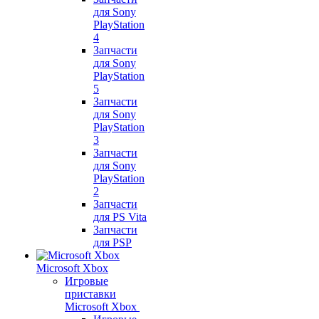
для Sony
PlayStation
4
Запчасти
для Sony
PlayStation
5
Запчасти
для Sony
PlayStation
3
Запчасти
для Sony
PlayStation
2
Запчасти
для PS Vita
Запчасти
для PSP
Microsoft Xbox
Игровые
приставки
Microsoft Xbox