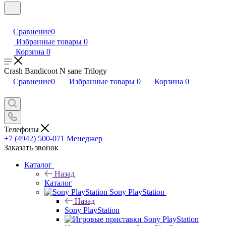
Сравнение
0
Избранные товары
0
Корзина
0
Crash Bandicoot N sane Trilogy
Сравнение
0
Избранные товары
0
Корзина
0
Телефоны
+7 (4942) 500-071
Менеджер
Заказать звонок
Каталог
Назад
Каталог
Sony PlayStation
Назад
Sony PlayStation