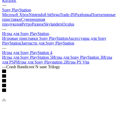
Каталог
—
Sony PlayStation
Microsoft Xbox
Nintendo
8 bit
Sega
Trade-IN
Разборка
Портативные
приставки
Сувернирная
продукция
Ретро
Разное
Skylanders
Oculus
—
Игры для Sony PlayStation
Игровые приставки Sony PlayStation
Аксессуары для Sony
PlayStation
Запчасти для Sony PlayStation
—
Игры для Sony PlayStation 4
Игры для Sony PlayStation 5
Игры для Sony PlayStation 3
Игры
для PSP
Игры для Sony Playstation 2
Игры PS Vita
—
Crash Bandicoot N sane Trilogy