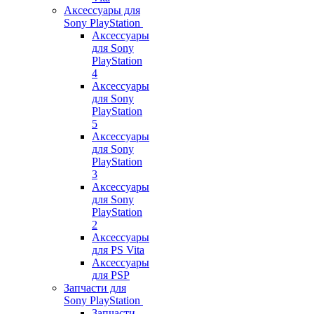
Аксессуары для
Sony PlayStation
Аксессуары
для Sony
PlayStation
4
Аксессуары
для Sony
PlayStation
5
Аксессуары
для Sony
PlayStation
3
Аксессуары
для Sony
PlayStation
2
Аксессуары
для PS Vita
Аксессуары
для PSP
Запчасти для
Sony PlayStation
Запчасти