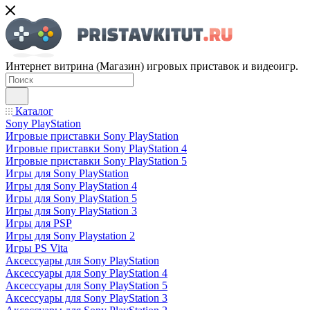
Интернет витрина (Магазин) игровых приставок и видеоигр.
Каталог
Sony PlayStation
Игровые приставки Sony PlayStation
Игровые приставки Sony PlayStation 4
Игровые приставки Sony PlayStation 5
Игры для Sony PlayStation
Игры для Sony PlayStation 4
Игры для Sony PlayStation 5
Игры для Sony PlayStation 3
Игры для PSP
Игры для Sony Playstation 2
Игры PS Vita
Аксессуары для Sony PlayStation
Аксессуары для Sony PlayStation 4
Аксессуары для Sony PlayStation 5
Аксессуары для Sony PlayStation 3