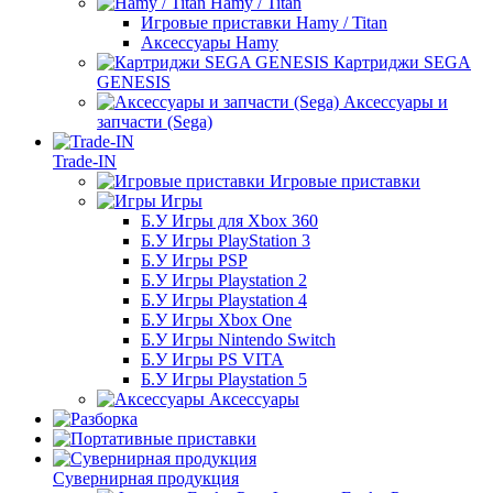
Hamy / Titan
Игровые приставки Hamy / Titan
Аксессуары Hamy
Картриджи SEGA
GENESIS
Аксессуары и
запчасти (Sega)
Trade-IN
Игровые приставки
Игры
Б.У Игры для Xbox 360
Б.У Игры PlayStation 3
Б.У Игры PSP
Б.У Игры Playstation 2
Б.У Игры Playstation 4
Б.У Игры Xbox One
Б.У Игры Nintendo Switch
Б.У Игры PS VITA
Б.У Игры Playstation 5
Аксессуары
Сувернирная продукция