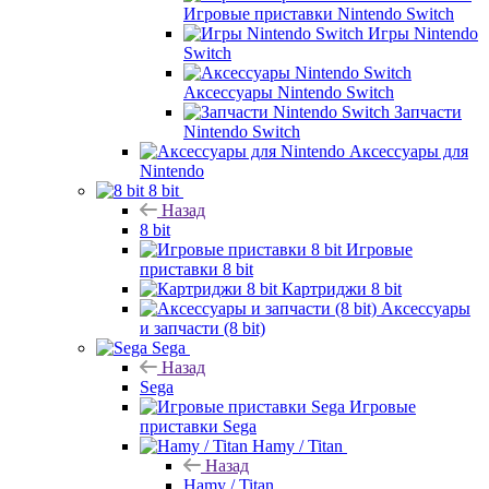
Игровые приставки Nintendo Switch
Игры Nintendo
Switch
Аксессуары Nintendo Switch
Запчасти
Nintendo Switch
Аксессуары для
Nintendo
8 bit
Назад
8 bit
Игровые
приставки 8 bit
Картриджи 8 bit
Аксессуары
и запчасти (8 bit)
Sega
Назад
Sega
Игровые
приставки Sega
Hamy / Titan
Назад
Hamy / Titan