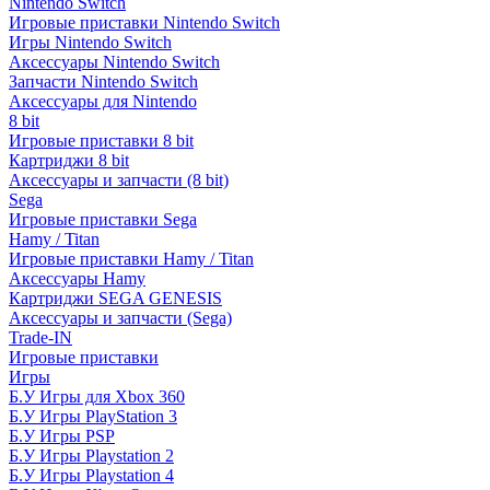
Nintendo Switch
Игровые приставки Nintendo Switch
Игры Nintendo Switch
Аксессуары Nintendo Switch
Запчасти Nintendo Switch
Аксессуары для Nintendo
8 bit
Игровые приставки 8 bit
Картриджи 8 bit
Аксессуары и запчасти (8 bit)
Sega
Игровые приставки Sega
Hamy / Titan
Игровые приставки Hamy / Titan
Аксессуары Hamy
Картриджи SEGA GENESIS
Аксессуары и запчасти (Sega)
Trade-IN
Игровые приставки
Игры
Б.У Игры для Xbox 360
Б.У Игры PlayStation 3
Б.У Игры PSP
Б.У Игры Playstation 2
Б.У Игры Playstation 4