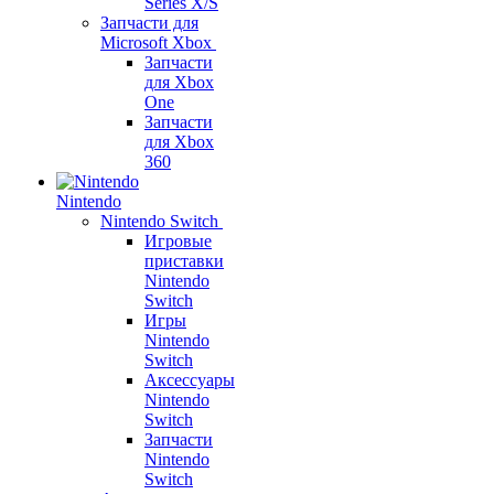
Series X/S
Запчасти для
Microsoft Xbox
Запчасти
для Xbox
One
Запчасти
для Xbox
360
Nintendo
Nintendo Switch
Игровые
приставки
Nintendo
Switch
Игры
Nintendo
Switch
Аксессуары
Nintendo
Switch
Запчасти
Nintendo
Switch