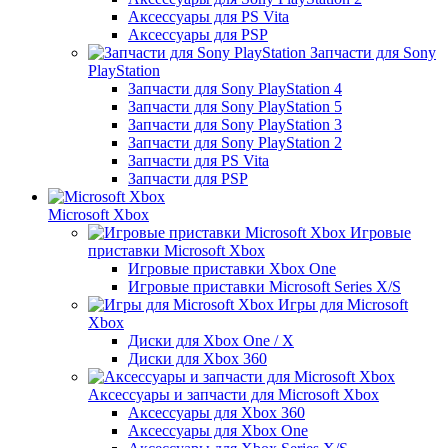
Аксессуары для PS Vita
Аксессуары для PSP
Запчасти для Sony
PlayStation
Запчасти для Sony PlayStation 4
Запчасти для Sony PlayStation 5
Запчасти для Sony PlayStation 3
Запчасти для Sony PlayStation 2
Запчасти для PS Vita
Запчасти для PSP
Microsoft Xbox
Игровые
приставки Microsoft Xbox
Игровые приставки Xbox One
Игровые приставки Microsoft Series X/S
Игры для Microsoft
Xbox
Диски для Xbox One / X
Диски для Xbox 360
Аксессуары и запчасти для Microsoft Xbox
Аксессуары для Xbox 360
Аксессуары для Xbox One