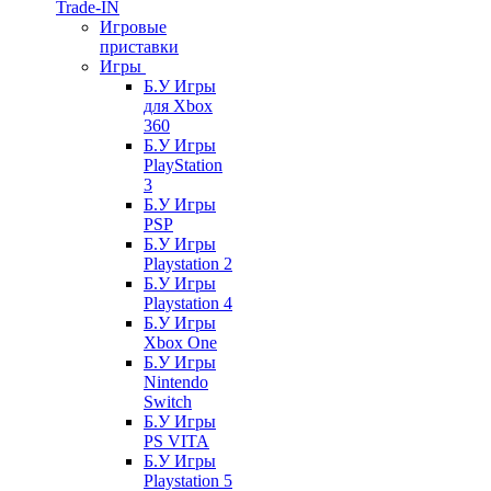
Trade-IN
Игровые
приставки
Игры
Б.У Игры
для Xbox
360
Б.У Игры
PlayStation
3
Б.У Игры
PSP
Б.У Игры
Playstation 2
Б.У Игры
Playstation 4
Б.У Игры
Xbox One
Б.У Игры
Nintendo
Switch
Б.У Игры
PS VITA
Б.У Игры
Playstation 5