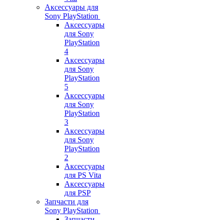
Аксессуары для
Sony PlayStation
Аксессуары
для Sony
PlayStation
4
Аксессуары
для Sony
PlayStation
5
Аксессуары
для Sony
PlayStation
3
Аксессуары
для Sony
PlayStation
2
Аксессуары
для PS Vita
Аксессуары
для PSP
Запчасти для
Sony PlayStation
Запчасти