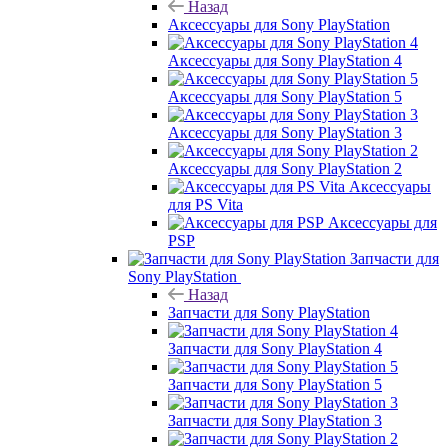
Назад
Аксессуары для Sony PlayStation
Аксессуары для Sony PlayStation 4
Аксессуары для Sony PlayStation 5
Аксессуары для Sony PlayStation 3
Аксессуары для Sony PlayStation 2
Аксессуары
для PS Vita
Аксессуары для
PSP
Запчасти для
Sony PlayStation
Назад
Запчасти для Sony PlayStation
Запчасти для Sony PlayStation 4
Запчасти для Sony PlayStation 5
Запчасти для Sony PlayStation 3