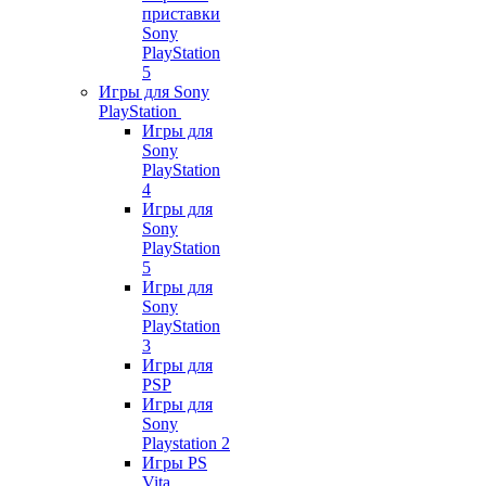
приставки
Sony
PlayStation
5
Игры для Sony
PlayStation
Игры для
Sony
PlayStation
4
Игры для
Sony
PlayStation
5
Игры для
Sony
PlayStation
3
Игры для
PSP
Игры для
Sony
Playstation 2
Игры PS
Vita