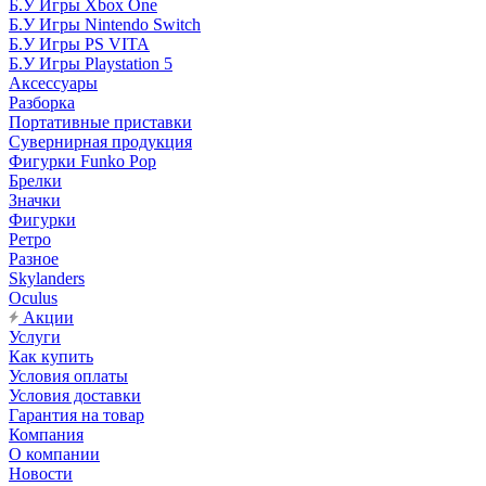
Б.У Игры Xbox One
Б.У Игры Nintendo Switch
Б.У Игры PS VITA
Б.У Игры Playstation 5
Аксессуары
Разборка
Портативные приставки
Сувернирная продукция
Фигурки Funko Pop
Брелки
Значки
Фигурки
Ретро
Разное
Skylanders
Oculus
Акции
Услуги
Как купить
Условия оплаты
Условия доставки
Гарантия на товар
Компания
О компании
Новости