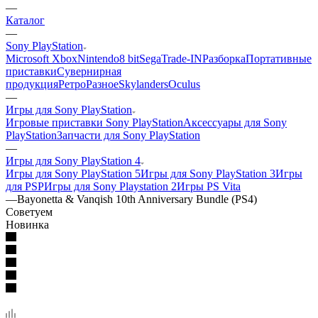
—
Каталог
—
Sony PlayStation
Microsoft Xbox
Nintendo
8 bit
Sega
Trade-IN
Разборка
Портативные
приставки
Сувернирная
продукция
Ретро
Разное
Skylanders
Oculus
—
Игры для Sony PlayStation
Игровые приставки Sony PlayStation
Аксессуары для Sony
PlayStation
Запчасти для Sony PlayStation
—
Игры для Sony PlayStation 4
Игры для Sony PlayStation 5
Игры для Sony PlayStation 3
Игры
для PSP
Игры для Sony Playstation 2
Игры PS Vita
—
Bayonetta & Vanqish 10th Anniversary Bundle (PS4)
Советуем
Новинка