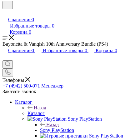
Сравнение
0
Избранные товары
0
Корзина
0
Bayonetta & Vanqish 10th Anniversary Bundle (PS4)
Сравнение
0
Избранные товары
0
Корзина
0
Телефоны
+7 (4942) 500-071
Менеджер
Заказать звонок
Каталог
Назад
Каталог
Sony PlayStation
Назад
Sony PlayStation