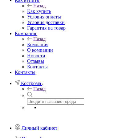
Как купить
Назад
Как купить
Условия оплаты
Условия доставки
Гарантия на товар
Компания
Назад
Компания
О компании
Новости
Отзывы
Контакты
Контакты
Кострома
Назад
Личный кабинет