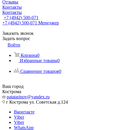
Отзывы
Контакты
Контакты
+7 (4942) 500-071
+7 (4942) 500-071
Менеджер
Заказать звонок
Задать вопрос
Войти
Корзина
0
Избранные товары
0
Сравнение товаров
0
Ваш город
Кострома
patatarinov@yandex.ru
г Кострома ул. Советская д.124
Вконтакте
Viber
Viber
WhatsApp