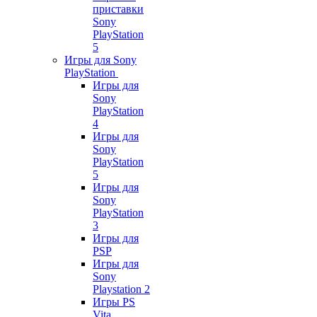
приставки
Sony
PlayStation
5
Игры для Sony
PlayStation
Игры для
Sony
PlayStation
4
Игры для
Sony
PlayStation
5
Игры для
Sony
PlayStation
3
Игры для
PSP
Игры для
Sony
Playstation 2
Игры PS
Vita