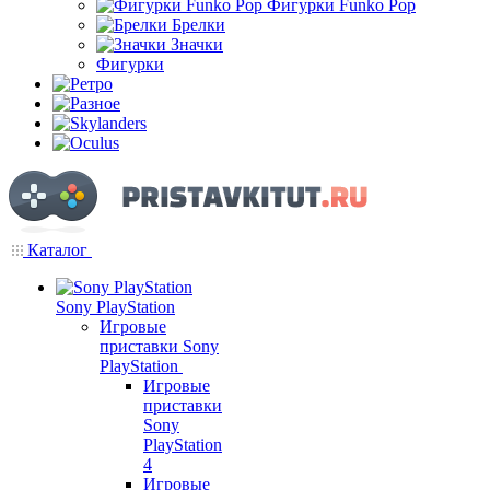
Фигурки Funko Pop
Брелки
Значки
Фигурки
Каталог
Sony PlayStation
Игровые
приставки Sony
PlayStation
Игровые
приставки
Sony
PlayStation
4
Игровые