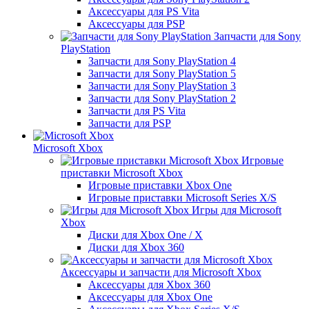
Аксессуары для PS Vita
Аксессуары для PSP
Запчасти для Sony
PlayStation
Запчасти для Sony PlayStation 4
Запчасти для Sony PlayStation 5
Запчасти для Sony PlayStation 3
Запчасти для Sony PlayStation 2
Запчасти для PS Vita
Запчасти для PSP
Microsoft Xbox
Игровые
приставки Microsoft Xbox
Игровые приставки Xbox One
Игровые приставки Microsoft Series X/S
Игры для Microsoft
Xbox
Диски для Xbox One / X
Диски для Xbox 360
Аксессуары и запчасти для Microsoft Xbox
Аксессуары для Xbox 360
Аксессуары для Xbox One