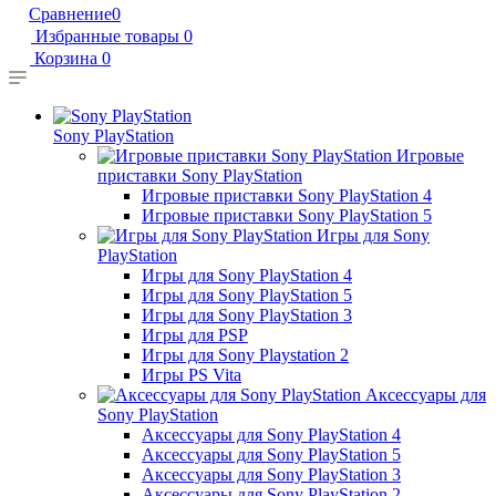
Сравнение
0
Избранные товары
0
Корзина
0
Sony PlayStation
Игровые
приставки Sony PlayStation
Игровые приставки Sony PlayStation 4
Игровые приставки Sony PlayStation 5
Игры для Sony
PlayStation
Игры для Sony PlayStation 4
Игры для Sony PlayStation 5
Игры для Sony PlayStation 3
Игры для PSP
Игры для Sony Playstation 2
Игры PS Vita
Аксессуары для
Sony PlayStation
Аксессуары для Sony PlayStation 4
Аксессуары для Sony PlayStation 5
Аксессуары для Sony PlayStation 3
Аксессуары для Sony PlayStation 2