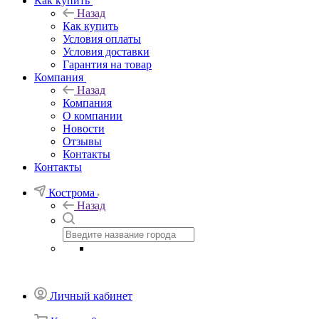
Как купить
Назад
Как купить
Условия оплаты
Условия доставки
Гарантия на товар
Компания
Назад
Компания
О компании
Новости
Отзывы
Контакты
Контакты
Кострома
Назад
Личный кабинет