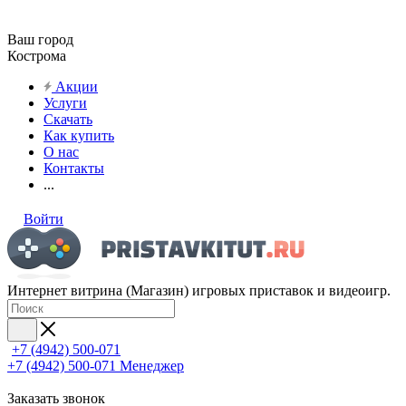
Ваш город
Кострома
Акции
Услуги
Скачать
Как купить
О нас
Контакты
...
Войти
Интернет витрина (Магазин) игровых приставок и видеоигр.
+7 (4942) 500-071
+7 (4942) 500-071
Менеджер
Заказать звонок