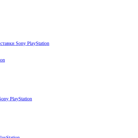
тавки Sony PlayStation
ion
ony PlayStation
layStation