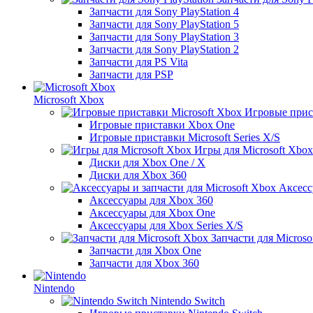
Запчасти для Sony PlayStation 4
Запчасти для Sony PlayStation 5
Запчасти для Sony PlayStation 3
Запчасти для Sony PlayStation 2
Запчасти для PS Vita
Запчасти для PSP
Microsoft Xbox
Игровые прис
Игровые приставки Xbox One
Игровые приставки Microsoft Series X/S
Игры для Microsoft Xbox
Диски для Xbox One / X
Диски для Xbox 360
Аксесс
Аксессуары для Xbox 360
Аксессуары для Xbox One
Аксессуары для Xbox Series X/S
Запчасти для Microso
Запчасти для Xbox One
Запчасти для Xbox 360
Nintendo
Nintendo Switch