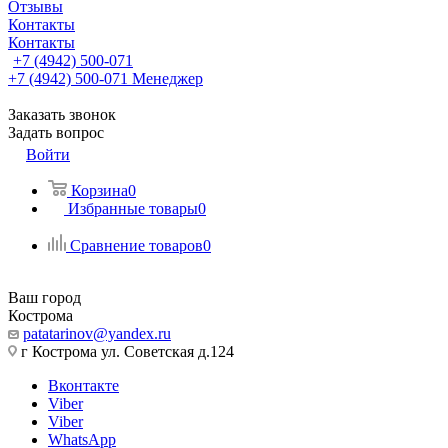
Отзывы
Контакты
Контакты
+7 (4942) 500-071
+7 (4942) 500-071
Менеджер
Заказать звонок
Задать вопрос
Войти
Корзина
0
Избранные товары
0
Сравнение товаров
0
Ваш город
Кострома
patatarinov@yandex.ru
г Кострома ул. Советская д.124
Вконтакте
Viber
Viber
WhatsApp