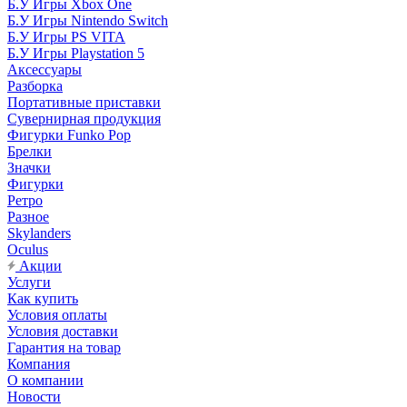
Б.У Игры Xbox One
Б.У Игры Nintendo Switch
Б.У Игры PS VITA
Б.У Игры Playstation 5
Аксессуары
Разборка
Портативные приставки
Сувернирная продукция
Фигурки Funko Pop
Брелки
Значки
Фигурки
Ретро
Разное
Skylanders
Oculus
Акции
Услуги
Как купить
Условия оплаты
Условия доставки
Гарантия на товар
Компания
О компании
Новости