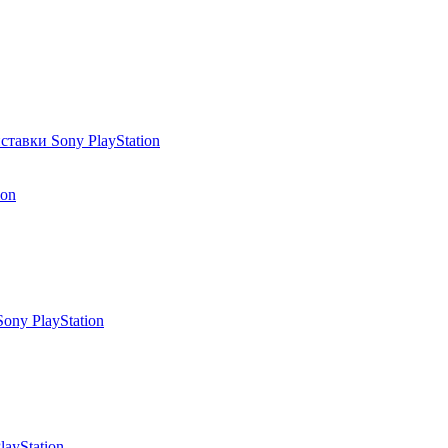
тавки Sony PlayStation
ion
ony PlayStation
layStation