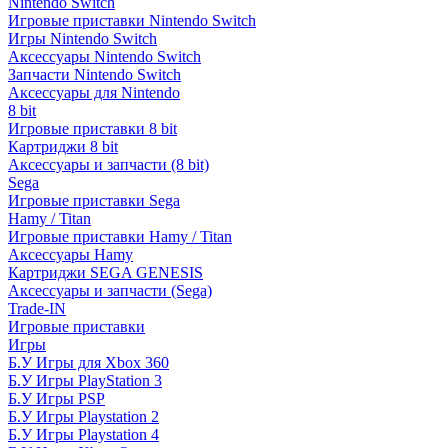
Nintendo Switch
Игровые приставки Nintendo Switch
Игры Nintendo Switch
Аксессуары Nintendo Switch
Запчасти Nintendo Switch
Аксессуары для Nintendo
8 bit
Игровые приставки 8 bit
Картриджи 8 bit
Аксессуары и запчасти (8 bit)
Sega
Игровые приставки Sega
Hamy / Titan
Игровые приставки Hamy / Titan
Аксессуары Hamy
Картриджи SEGA GENESIS
Аксессуары и запчасти (Sega)
Trade-IN
Игровые приставки
Игры
Б.У Игры для Xbox 360
Б.У Игры PlayStation 3
Б.У Игры PSP
Б.У Игры Playstation 2
Б.У Игры Playstation 4