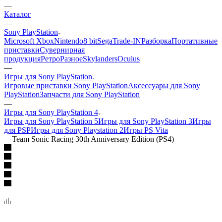
—
Каталог
—
Sony PlayStation
Microsoft Xbox
Nintendo
8 bit
Sega
Trade-IN
Разборка
Портативные
приставки
Сувернирная
продукция
Ретро
Разное
Skylanders
Oculus
—
Игры для Sony PlayStation
Игровые приставки Sony PlayStation
Аксессуары для Sony
PlayStation
Запчасти для Sony PlayStation
—
Игры для Sony PlayStation 4
Игры для Sony PlayStation 5
Игры для Sony PlayStation 3
Игры
для PSP
Игры для Sony Playstation 2
Игры PS Vita
—
Team Sonic Racing 30th Anniversary Edition (PS4)