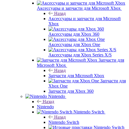
Аксессуары и запчасти для Microsoft Xbox
Назад
Аксессуары и запчасти для Microsoft
Xbox
Аксессуары для Xbox 360
Аксессуары для Xbox One
Аксессуары для Xbox Series X/S
Запчасти для
Microsoft Xbox
Назад
Запчасти для Microsoft Xbox
Запчасти для
Xbox One
Запчасти для Xbox 360
Nintendo
Назад
Nintendo
Nintendo Switch
Назад
Nintendo Switch