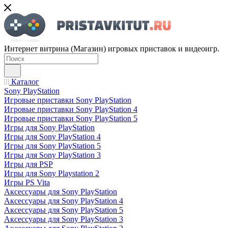
Интернет витрина (Магазин) игровых приставок и видеоигр.
Каталог
Sony PlayStation
Игровые приставки Sony PlayStation
Игровые приставки Sony PlayStation 4
Игровые приставки Sony PlayStation 5
Игры для Sony PlayStation
Игры для Sony PlayStation 4
Игры для Sony PlayStation 5
Игры для Sony PlayStation 3
Игры для PSP
Игры для Sony Playstation 2
Игры PS Vita
Аксессуары для Sony PlayStation
Аксессуары для Sony PlayStation 4
Аксессуары для Sony PlayStation 5
Аксессуары для Sony PlayStation 3