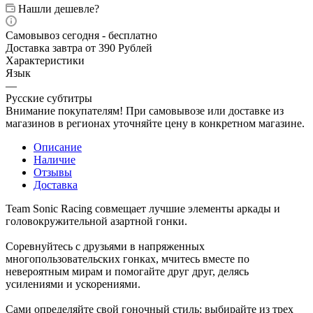
Нашли дешевле?
Самовывоз сегодня - бесплатно
Доставка завтра от 390 Рублей
Характеристики
Язык
—
Русские субтитры
Внимание покупателям! При самовывозе или доставке из
магазинов в регионах уточняйте цену в конкретном магазине.
Описание
Наличие
Отзывы
Доставка
Team Sonic Racing совмещает лучшие элементы аркады и
головокружительной азартной гонки.
Соревнуйтесь с друзьями в напряженных
многопользовательских гонках, мчитесь вместе по
невероятным мирам и помогайте друг друг, делясь
усилениями и ускорениями.
Сами определяйте свой гоночный стиль: выбирайте из трех