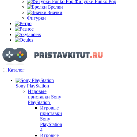
Фигурки Funko Pop
Брелки
Значки
Фигурки
Каталог
Sony PlayStation
Игровые
приставки Sony
PlayStation
Игровые
приставки
Sony
PlayStation
4
Игровые