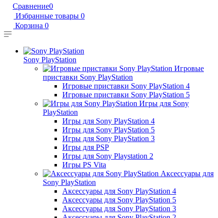
Сравнение
0
Избранные товары
0
Корзина
0
Sony PlayStation
Игровые
приставки Sony PlayStation
Игровые приставки Sony PlayStation 4
Игровые приставки Sony PlayStation 5
Игры для Sony
PlayStation
Игры для Sony PlayStation 4
Игры для Sony PlayStation 5
Игры для Sony PlayStation 3
Игры для PSP
Игры для Sony Playstation 2
Игры PS Vita
Аксессуары для
Sony PlayStation
Аксессуары для Sony PlayStation 4
Аксессуары для Sony PlayStation 5
Аксессуары для Sony PlayStation 3
Аксессуары для Sony PlayStation 2