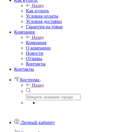
Как купить
Назад
Как купить
Условия оплаты
Условия доставки
Гарантия на товар
Компания
Назад
Компания
О компании
Новости
Отзывы
Контакты
Контакты
Кострома
Назад
Личный кабинет