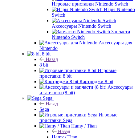
Игровые приставки Nintendo Switch
Игры Nintendo
Switch
Аксессуары Nintendo Switch
Запчасти
Nintendo Switch
Аксессуары для
Nintendo
8 bit
Назад
8 bit
Игровые
приставки 8 bit
Картриджи 8 bit
Аксессуары
и запчасти (8 bit)
Sega
Назад
Sega
Игровые
приставки Sega
Hamy / Titan
Назад
Hamy / Titan