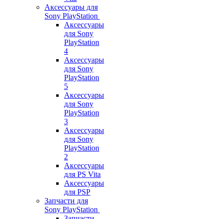
Аксессуары для
Sony PlayStation
Аксессуары
для Sony
PlayStation
4
Аксессуары
для Sony
PlayStation
5
Аксессуары
для Sony
PlayStation
3
Аксессуары
для Sony
PlayStation
2
Аксессуары
для PS Vita
Аксессуары
для PSP
Запчасти для
Sony PlayStation
Запчасти