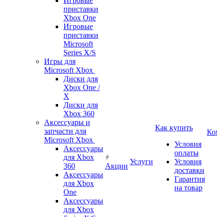
Игровые
приставки
Xbox One
Игровые
приставки
Microsoft
Series X/S
Игры для
Microsoft Xbox
Диски для
Xbox One /
X
Диски для
Xbox 360
Аксессуары и
Как купить
запчасти для
Ко
Microsoft Xbox
Условия
Аксессуары
оплаты
для Xbox
Услуги
Условия
360
Акции
доставки
Аксессуары
Гарантия
для Xbox
на товар
One
Аксессуары
для Xbox