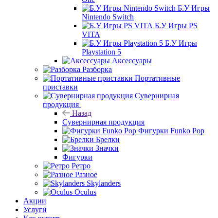
Б.У Игры
Nintendo Switch
Б.У Игры PS
VITA
Б.У Игры
Playstation 5
Аксессуары
Разборка
Портативные
приставки
Сувернирная
продукция
Назад
Сувернирная продукция
Фигурки Funko Pop
Брелки
Значки
Фигурки
Ретро
Разное
Skylanders
Oculus
Акции
Услуги