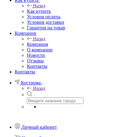
Как купить
Назад
Как купить
Условия оплаты
Условия доставки
Гарантия на товар
Компания
Назад
Компания
О компании
Новости
Отзывы
Контакты
Контакты
Кострома
Назад
Личный кабинет