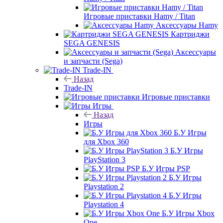
Игровые приставки Hamy / Titan
Аксессуары Hamy
Картриджи
SEGA GENESIS
Аксессуары
и запчасти (Sega)
Trade-IN
Назад
Trade-IN
Игровые приставки
Игры
Назад
Игры
Б.У Игры
для Xbox 360
Б.У Игры
PlayStation 3
Б.У Игры PSP
Б.У Игры
Playstation 2
Б.У Игры
Playstation 4
Б.У Игры Xbox
One