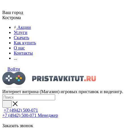
Ваш город
Кострома
Акции
Услуги
Скачать
Как купить
О нас
Контакты
...
Войти
Интернет витрина (Магазин) игровых приставок и видеоигр.
+7 (4942) 500-071
+7 (4942) 500-071
Менеджер
Заказать звонок