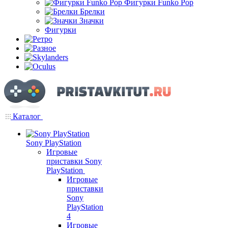
Фигурки Funko Pop
Брелки
Значки
Фигурки
Каталог
Sony PlayStation
Игровые
приставки Sony
PlayStation
Игровые
приставки
Sony
PlayStation
4
Игровые