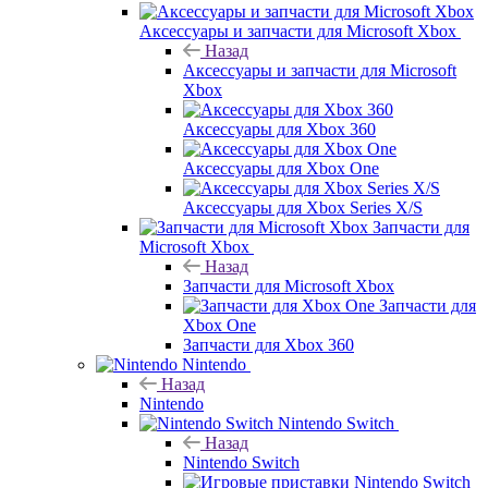
Аксессуары и запчасти для Microsoft Xbox
Назад
Аксессуары и запчасти для Microsoft
Xbox
Аксессуары для Xbox 360
Аксессуары для Xbox One
Аксессуары для Xbox Series X/S
Запчасти для
Microsoft Xbox
Назад
Запчасти для Microsoft Xbox
Запчасти для
Xbox One
Запчасти для Xbox 360
Nintendo
Назад
Nintendo
Nintendo Switch
Назад
Nintendo Switch