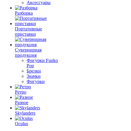
Аксессуары
Разборка
Портативные
приставки
Сувернирная
продукция
Фигурки Funko
Pop
Брелки
Значки
Фигурки
Ретро
Разное
Skylanders
Oculus