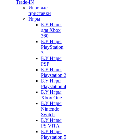
Trade-IN
Игровые
приставки
Игры
Б.У Игры
для Xbox
360
Б.У Игры
PlayStation
3
Б.У Игры
PSP
Б.У Игры
Playstation 2
Б.У Игры
Playstation 4
Б.У Игры
Xbox One
Б.У Игры
Nintendo
Switch
Б.У Игры
PS VITA
Б.У Игры
Playstation 5