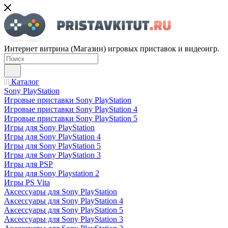
Интернет витрина (Магазин) игровых приставок и видеоигр.
Каталог
Sony PlayStation
Игровые приставки Sony PlayStation
Игровые приставки Sony PlayStation 4
Игровые приставки Sony PlayStation 5
Игры для Sony PlayStation
Игры для Sony PlayStation 4
Игры для Sony PlayStation 5
Игры для Sony PlayStation 3
Игры для PSP
Игры для Sony Playstation 2
Игры PS Vita
Аксессуары для Sony PlayStation
Аксессуары для Sony PlayStation 4
Аксессуары для Sony PlayStation 5
Аксессуары для Sony PlayStation 3