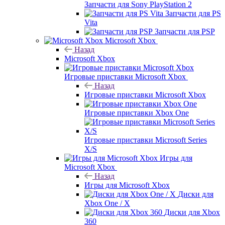
Запчасти для Sony PlayStation 2
Запчасти для PS
Vita
Запчасти для PSP
Microsoft Xbox
Назад
Microsoft Xbox
Игровые приставки Microsoft Xbox
Назад
Игровые приставки Microsoft Xbox
Игровые приставки Xbox One
Игровые приставки Microsoft Series
X/S
Игры для
Microsoft Xbox
Назад
Игры для Microsoft Xbox
Диски для
Xbox One / X
Диски для Xbox
360