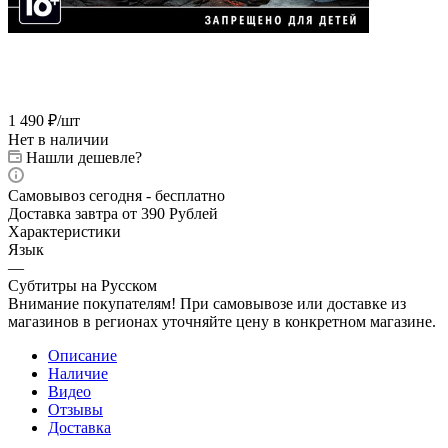
1 490
₽
/шт
Нет в наличии
Нашли дешевле?
Самовывоз сегодня - бесплатно
Доставка завтра от 390 Рублей
Характеристики
Язык
—
Субтитры на Русском
Внимание покупателям! При самовывозе или доставке из
магазинов в регионах уточняйте цену в конкретном магазине.
Описание
Наличие
Видео
Отзывы
Доставка