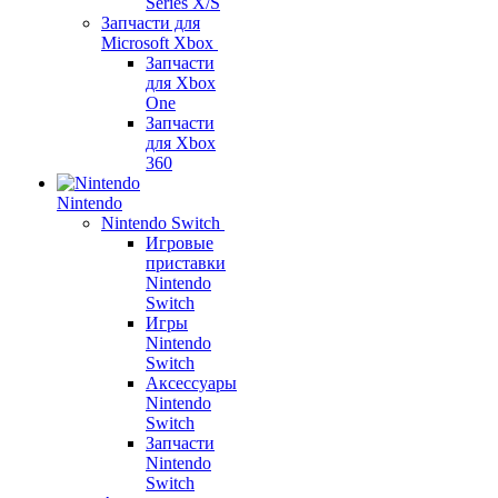
Series X/S
Запчасти для
Microsoft Xbox
Запчасти
для Xbox
One
Запчасти
для Xbox
360
Nintendo
Nintendo Switch
Игровые
приставки
Nintendo
Switch
Игры
Nintendo
Switch
Аксессуары
Nintendo
Switch
Запчасти
Nintendo
Switch