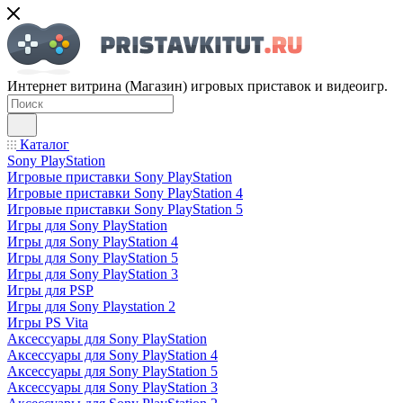
Интернет витрина (Магазин) игровых приставок и видеоигр.
Каталог
Sony PlayStation
Игровые приставки Sony PlayStation
Игровые приставки Sony PlayStation 4
Игровые приставки Sony PlayStation 5
Игры для Sony PlayStation
Игры для Sony PlayStation 4
Игры для Sony PlayStation 5
Игры для Sony PlayStation 3
Игры для PSP
Игры для Sony Playstation 2
Игры PS Vita
Аксессуары для Sony PlayStation
Аксессуары для Sony PlayStation 4
Аксессуары для Sony PlayStation 5
Аксессуары для Sony PlayStation 3