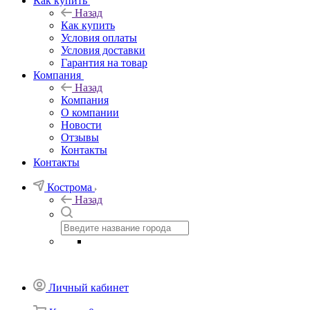
Как купить
Назад
Как купить
Условия оплаты
Условия доставки
Гарантия на товар
Компания
Назад
Компания
О компании
Новости
Отзывы
Контакты
Контакты
Кострома
Назад
Личный кабинет