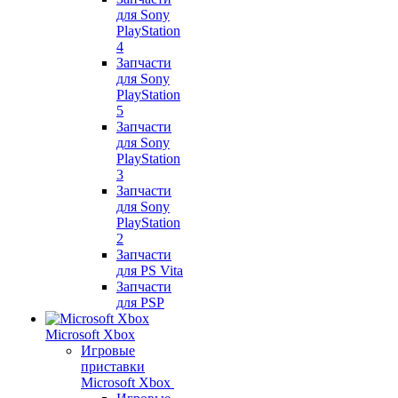
для Sony
PlayStation
4
Запчасти
для Sony
PlayStation
5
Запчасти
для Sony
PlayStation
3
Запчасти
для Sony
PlayStation
2
Запчасти
для PS Vita
Запчасти
для PSP
Microsoft Xbox
Игровые
приставки
Microsoft Xbox