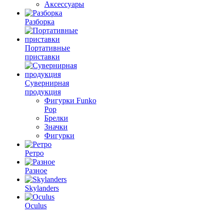
Аксессуары
Разборка
Портативные
приставки
Сувернирная
продукция
Фигурки Funko
Pop
Брелки
Значки
Фигурки
Ретро
Разное
Skylanders
Oculus