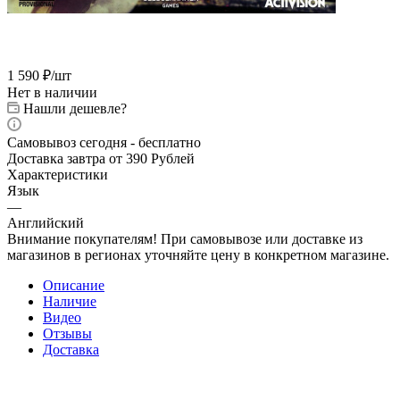
1 590
₽
/шт
Нет в наличии
Нашли дешевле?
Самовывоз сегодня - бесплатно
Доставка завтра от 390 Рублей
Характеристики
Язык
—
Английский
Внимание покупателям! При самовывозе или доставке из
магазинов в регионах уточняйте цену в конкретном магазине.
Описание
Наличие
Видео
Отзывы
Доставка