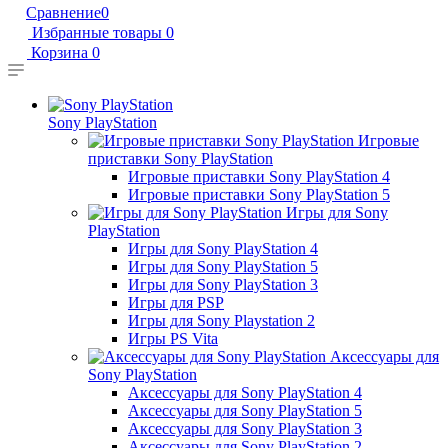
Сравнение
0
Избранные товары
0
Корзина
0
Sony PlayStation
Игровые
приставки Sony PlayStation
Игровые приставки Sony PlayStation 4
Игровые приставки Sony PlayStation 5
Игры для Sony
PlayStation
Игры для Sony PlayStation 4
Игры для Sony PlayStation 5
Игры для Sony PlayStation 3
Игры для PSP
Игры для Sony Playstation 2
Игры PS Vita
Аксессуары для
Sony PlayStation
Аксессуары для Sony PlayStation 4
Аксессуары для Sony PlayStation 5
Аксессуары для Sony PlayStation 3
Аксессуары для Sony PlayStation 2