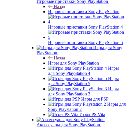
Игровые приставки Sony PlayStation
Назад
Игровые приставки Sony PlayStation
Игровые приставки Sony PlayStation 4
Игровые приставки Sony PlayStation 5
Игры для Sony
PlayStation
Назад
Игры для Sony PlayStation
Игры
для Sony PlayStation 4
Игры
для Sony PlayStation 5
Игры
для Sony PlayStation 3
Игры для PSP
Игры для
Sony Playstation 2
Игры PS Vita
Аксессуары для Sony PlayStation