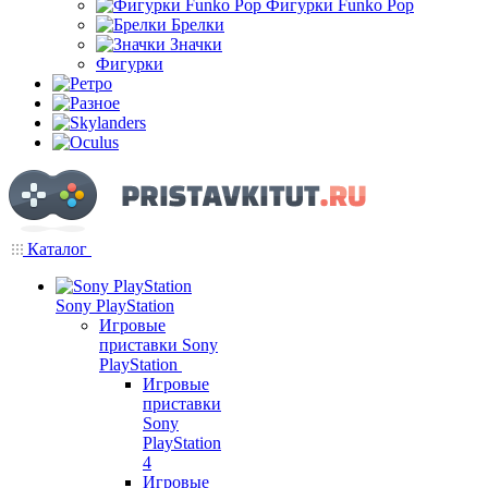
Фигурки Funko Pop
Брелки
Значки
Фигурки
Каталог
Sony PlayStation
Игровые
приставки Sony
PlayStation
Игровые
приставки
Sony
PlayStation
4
Игровые