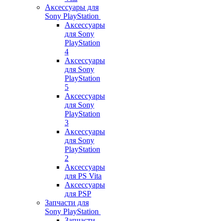
Аксессуары для
Sony PlayStation
Аксессуары
для Sony
PlayStation
4
Аксессуары
для Sony
PlayStation
5
Аксессуары
для Sony
PlayStation
3
Аксессуары
для Sony
PlayStation
2
Аксессуары
для PS Vita
Аксессуары
для PSP
Запчасти для
Sony PlayStation
Запчасти