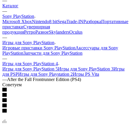
—
Каталог
—
Sony PlayStation
Microsoft Xbox
Nintendo
8 bit
Sega
Trade-IN
Разборка
Портативные
приставки
Сувернирная
продукция
Ретро
Разное
Skylanders
Oculus
—
Игры для Sony PlayStation
Игровые приставки Sony PlayStation
Аксессуары для Sony
PlayStation
Запчасти для Sony PlayStation
—
Игры для Sony PlayStation 4
Игры для Sony PlayStation 5
Игры для Sony PlayStation 3
Игры
для PSP
Игры для Sony Playstation 2
Игры PS Vita
—
After the Fall Frontrunner Edition (PS4)
Советуем