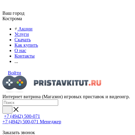
Ваш город
Кострома
Акции
Услуги
Скачать
Как купить
О нас
Контакты
...
Войти
Интернет витрина (Магазин) игровых приставок и видеоигр.
+7 (4942) 500-071
+7 (4942) 500-071
Менеджер
Заказать звонок