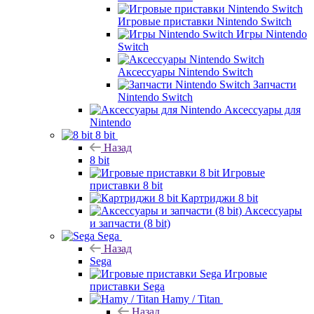
Игровые приставки Nintendo Switch
Игры Nintendo
Switch
Аксессуары Nintendo Switch
Запчасти
Nintendo Switch
Аксессуары для
Nintendo
8 bit
Назад
8 bit
Игровые
приставки 8 bit
Картриджи 8 bit
Аксессуары
и запчасти (8 bit)
Sega
Назад
Sega
Игровые
приставки Sega
Hamy / Titan
Назад