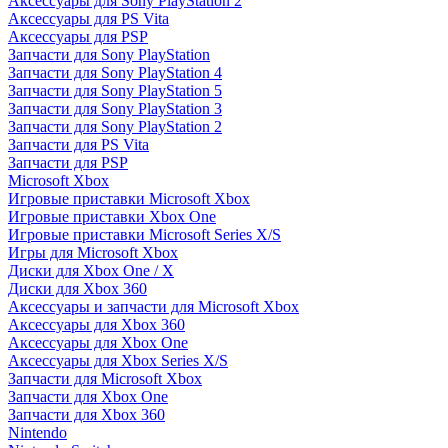
Аксессуары для Sony PlayStation 2
Аксессуары для PS Vita
Аксессуары для PSP
Запчасти для Sony PlayStation
Запчасти для Sony PlayStation 4
Запчасти для Sony PlayStation 5
Запчасти для Sony PlayStation 3
Запчасти для Sony PlayStation 2
Запчасти для PS Vita
Запчасти для PSP
Microsoft Xbox
Игровые приставки Microsoft Xbox
Игровые приставки Xbox One
Игровые приставки Microsoft Series X/S
Игры для Microsoft Xbox
Диски для Xbox One / X
Диски для Xbox 360
Аксессуары и запчасти для Microsoft Xbox
Аксессуары для Xbox 360
Аксессуары для Xbox One
Аксессуары для Xbox Series X/S
Запчасти для Microsoft Xbox
Запчасти для Xbox One
Запчасти для Xbox 360
Nintendo