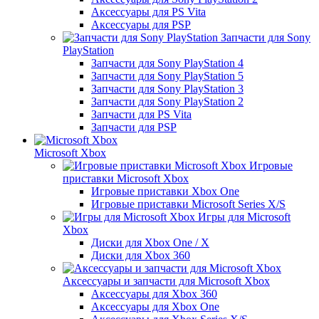
Аксессуары для PS Vita
Аксессуары для PSP
Запчасти для Sony
PlayStation
Запчасти для Sony PlayStation 4
Запчасти для Sony PlayStation 5
Запчасти для Sony PlayStation 3
Запчасти для Sony PlayStation 2
Запчасти для PS Vita
Запчасти для PSP
Microsoft Xbox
Игровые
приставки Microsoft Xbox
Игровые приставки Xbox One
Игровые приставки Microsoft Series X/S
Игры для Microsoft
Xbox
Диски для Xbox One / X
Диски для Xbox 360
Аксессуары и запчасти для Microsoft Xbox
Аксессуары для Xbox 360
Аксессуары для Xbox One