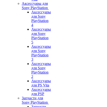
Аксессуары для
Sony PlayStation
Аксессуары
для Sony
PlayStation
4
Аксессуары
для Sony
PlayStation
5
Аксессуары
для Sony
PlayStation
3
Аксессуары
для Sony
PlayStation
2
Аксессуары
для PS Vita
Аксессуары
для PSP
Запчасти для
Sony PlayStation
Запчасти