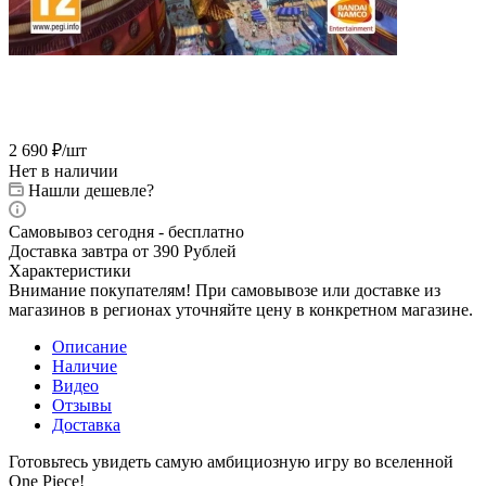
2 690
₽
/шт
Нет в наличии
Нашли дешевле?
Самовывоз сегодня - бесплатно
Доставка завтра от 390 Рублей
Характеристики
Внимание покупателям! При самовывозе или доставке из
магазинов в регионах уточняйте цену в конкретном магазине.
Описание
Наличие
Видео
Отзывы
Доставка
Готовьтесь увидеть самую амбициозную игру во вселенной
One Piece!