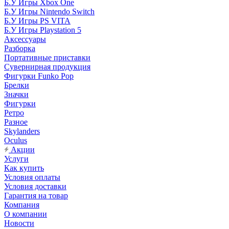
Б.У Игры Xbox One
Б.У Игры Nintendo Switch
Б.У Игры PS VITA
Б.У Игры Playstation 5
Аксессуары
Разборка
Портативные приставки
Сувернирная продукция
Фигурки Funko Pop
Брелки
Значки
Фигурки
Ретро
Разное
Skylanders
Oculus
Акции
Услуги
Как купить
Условия оплаты
Условия доставки
Гарантия на товар
Компания
О компании
Новости