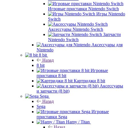
Игровые приставки Nintendo Switch
Игры Nintendo
Switch
Аксессуары Nintendo Switch
Запчасти
Nintendo Switch
Аксессуары для
Nintendo
8 bit
Назад
8 bit
Игровые
приставки 8 bit
Картриджи 8 bit
Аксессуары
и запчасти (8 bit)
Sega
Назад
Sega
Игровые
приставки Sega
Hamy / Titan
Назад