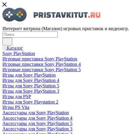
Интернет витрина (Магазин) игровых приставок и видеоигр.
Каталог
Sony PlayStation
Игровые приставки Sony PlayStation
Игровые приставки Sony PlayStation 4
Игровые приставки Sony PlayStation 5
Игры для Sony PlayStation
Игры для Sony PlayStation 4
Игры для Sony PlayStation 5
Игры для Sony PlayStation 3
Игры для PSP
Игры для Sony Playstation 2
Игры PS Vita
Аксессуары для Sony PlayStation
Аксессуары для Sony PlayStation 4
Аксессуары для Sony PlayStation 5
Аксессуары для Sony PlayStation 3