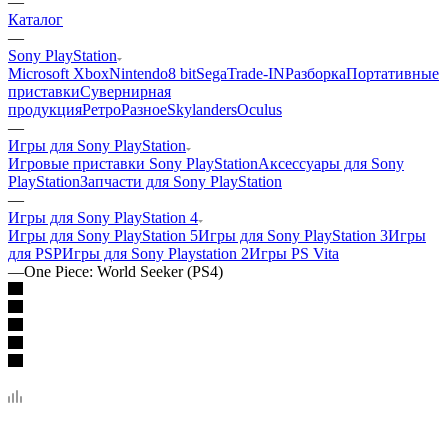
—
Каталог
—
Sony PlayStation
Microsoft Xbox
Nintendo
8 bit
Sega
Trade-IN
Разборка
Портативные
приставки
Сувернирная
продукция
Ретро
Разное
Skylanders
Oculus
—
Игры для Sony PlayStation
Игровые приставки Sony PlayStation
Аксессуары для Sony
PlayStation
Запчасти для Sony PlayStation
—
Игры для Sony PlayStation 4
Игры для Sony PlayStation 5
Игры для Sony PlayStation 3
Игры
для PSP
Игры для Sony Playstation 2
Игры PS Vita
—
One Piece: World Seeker (PS4)