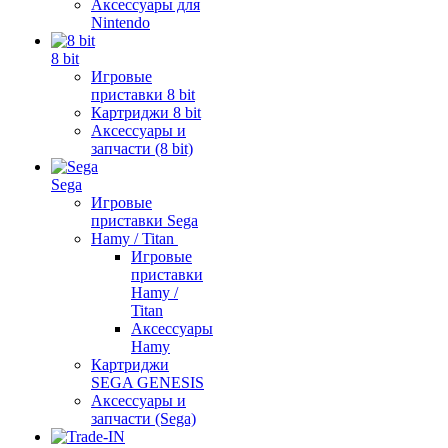
Аксессуары для
Nintendo
8 bit
Игровые
приставки 8 bit
Картриджи 8 bit
Аксессуары и
запчасти (8 bit)
Sega
Игровые
приставки Sega
Hamy / Titan
Игровые
приставки
Hamy /
Titan
Аксессуары
Hamy
Картриджи
SEGA GENESIS
Аксессуары и
запчасти (Sega)