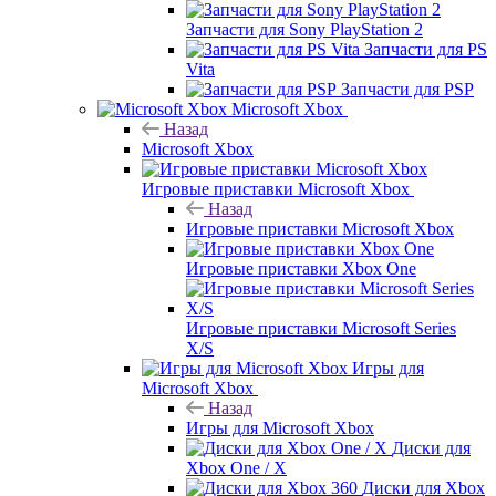
Запчасти для Sony PlayStation 2
Запчасти для PS
Vita
Запчасти для PSP
Microsoft Xbox
Назад
Microsoft Xbox
Игровые приставки Microsoft Xbox
Назад
Игровые приставки Microsoft Xbox
Игровые приставки Xbox One
Игровые приставки Microsoft Series
X/S
Игры для
Microsoft Xbox
Назад
Игры для Microsoft Xbox
Диски для
Xbox One / X
Диски для Xbox