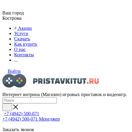
Ваш город
Кострома
Акции
Услуги
Скачать
Как купить
О нас
Контакты
...
Войти
Интернет витрина (Магазин) игровых приставок и видеоигр.
+7 (4942) 500-071
+7 (4942) 500-071
Менеджер
Заказать звонок