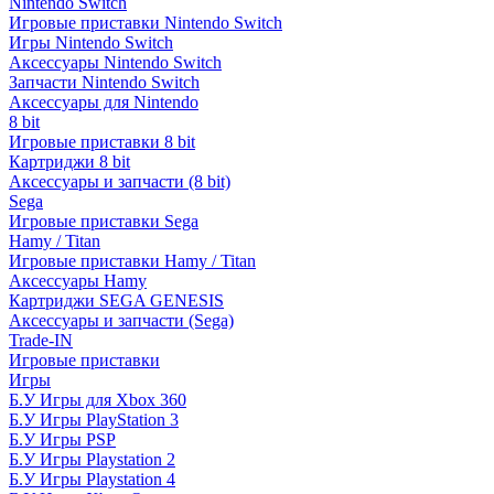
Nintendo Switch
Игровые приставки Nintendo Switch
Игры Nintendo Switch
Аксессуары Nintendo Switch
Запчасти Nintendo Switch
Аксессуары для Nintendo
8 bit
Игровые приставки 8 bit
Картриджи 8 bit
Аксессуары и запчасти (8 bit)
Sega
Игровые приставки Sega
Hamy / Titan
Игровые приставки Hamy / Titan
Аксессуары Hamy
Картриджи SEGA GENESIS
Аксессуары и запчасти (Sega)
Trade-IN
Игровые приставки
Игры
Б.У Игры для Xbox 360
Б.У Игры PlayStation 3
Б.У Игры PSP
Б.У Игры Playstation 2
Б.У Игры Playstation 4