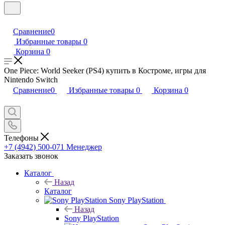
Сравнение
0
Избранные товары
0
Корзина
0
One Piece: World Seeker (PS4) купить в Костроме, игры для
Nintendo Switch
Сравнение
0
Избранные товары
0
Корзина
0
Телефоны
+7 (4942) 500-071
Менеджер
Заказать звонок
Каталог
Назад
Каталог
Sony PlayStation
Назад
Sony PlayStation