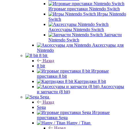
Игровые приставки Nintendo Switch
Игры Nintendo
Switch
Аксессуары Nintendo Switch
Запчасти
Nintendo Switch
Аксессуары для
Nintendo
8 bit
Назад
8 bit
Игровые
приставки 8 bit
Картриджи 8 bit
Аксессуары
и запчасти (8 bit)
Sega
Назад
Sega
Игровые
приставки Sega
Hamy / Titan
Назад