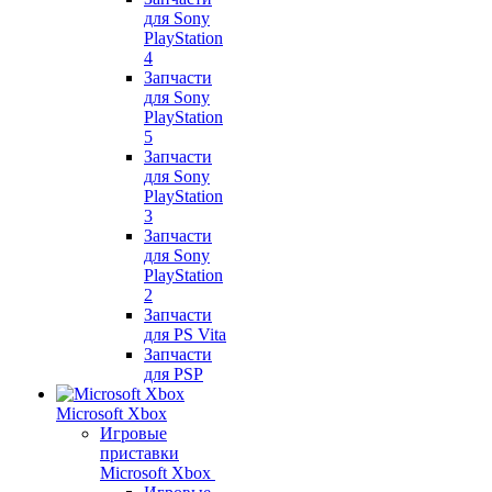
для Sony
PlayStation
4
Запчасти
для Sony
PlayStation
5
Запчасти
для Sony
PlayStation
3
Запчасти
для Sony
PlayStation
2
Запчасти
для PS Vita
Запчасти
для PSP
Microsoft Xbox
Игровые
приставки
Microsoft Xbox