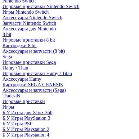
Nintendo Switch
Игровые приставки Nintendo Switch
Игры Nintendo Switch
Аксессуары Nintendo Switch
Запчасти Nintendo Switch
Аксессуары для Nintendo
8 bit
Игровые приставки 8 bit
Картриджи 8 bit
Аксессуары и запчасти (8 bit)
Sega
Игровые приставки Sega
Hamy / Titan
Игровые приставки Hamy / Titan
Аксессуары Hamy
Картриджи SEGA GENESIS
Аксессуары и запчасти (Sega)
Trade-IN
Игровые приставки
Игры
Б.У Игры для Xbox 360
Б.У Игры PlayStation 3
Б.У Игры PSP
Б.У Игры Playstation 2
Б.У Игры Playstation 4