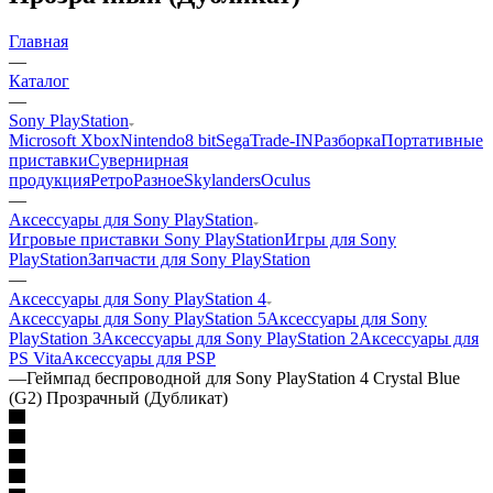
Главная
—
Каталог
—
Sony PlayStation
Microsoft Xbox
Nintendo
8 bit
Sega
Trade-IN
Разборка
Портативные
приставки
Сувернирная
продукция
Ретро
Разное
Skylanders
Oculus
—
Аксессуары для Sony PlayStation
Игровые приставки Sony PlayStation
Игры для Sony
PlayStation
Запчасти для Sony PlayStation
—
Аксессуары для Sony PlayStation 4
Аксессуары для Sony PlayStation 5
Аксессуары для Sony
PlayStation 3
Аксессуары для Sony PlayStation 2
Аксессуары для
PS Vita
Аксессуары для PSP
—
Геймпад беспроводной для Sony PlayStation 4 Crystal Blue
(G2) Прозрачный (Дубликат)