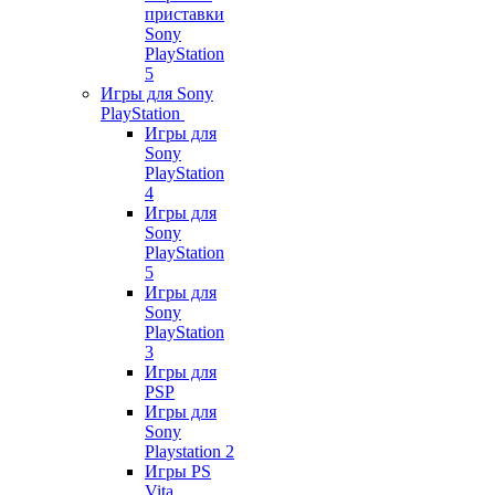
приставки
Sony
PlayStation
5
Игры для Sony
PlayStation
Игры для
Sony
PlayStation
4
Игры для
Sony
PlayStation
5
Игры для
Sony
PlayStation
3
Игры для
PSP
Игры для
Sony
Playstation 2
Игры PS
Vita