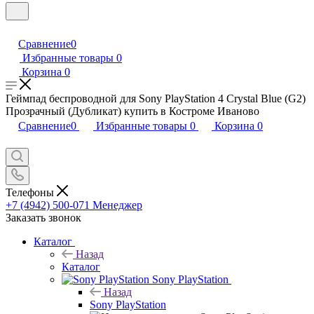
Сравнение
0
Избранные товары
0
Корзина
0
Геймпад беспроводной для Sony PlayStation 4 Crystal Blue (G2)
Прозрачный (Дубликат) купить в Костроме Иваново
Сравнение
0
Избранные товары
0
Корзина
0
Телефоны
+7 (4942) 500-071
Менеджер
Заказать звонок
Каталог
Назад
Каталог
Sony PlayStation
Назад
Sony PlayStation