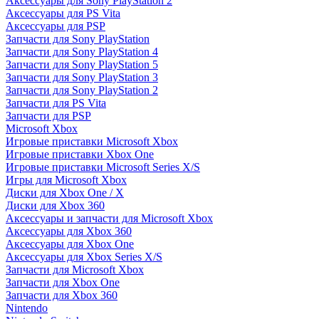
Аксессуары для Sony PlayStation 2
Аксессуары для PS Vita
Аксессуары для PSP
Запчасти для Sony PlayStation
Запчасти для Sony PlayStation 4
Запчасти для Sony PlayStation 5
Запчасти для Sony PlayStation 3
Запчасти для Sony PlayStation 2
Запчасти для PS Vita
Запчасти для PSP
Microsoft Xbox
Игровые приставки Microsoft Xbox
Игровые приставки Xbox One
Игровые приставки Microsoft Series X/S
Игры для Microsoft Xbox
Диски для Xbox One / X
Диски для Xbox 360
Аксессуары и запчасти для Microsoft Xbox
Аксессуары для Xbox 360
Аксессуары для Xbox One
Аксессуары для Xbox Series X/S
Запчасти для Microsoft Xbox
Запчасти для Xbox One
Запчасти для Xbox 360
Nintendo