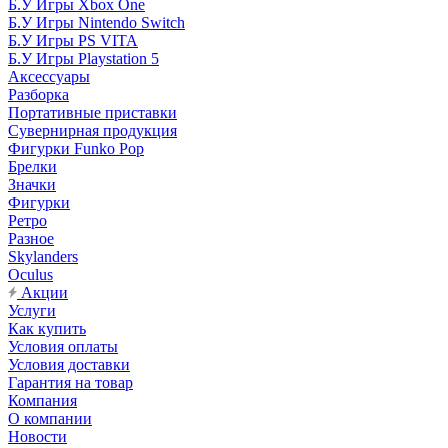
Б.У Игры Xbox One
Б.У Игры Nintendo Switch
Б.У Игры PS VITA
Б.У Игры Playstation 5
Аксессуары
Разборка
Портативные приставки
Сувернирная продукция
Фигурки Funko Pop
Брелки
Значки
Фигурки
Ретро
Разное
Skylanders
Oculus
Акции
Услуги
Как купить
Условия оплаты
Условия доставки
Гарантия на товар
Компания
О компании
Новости