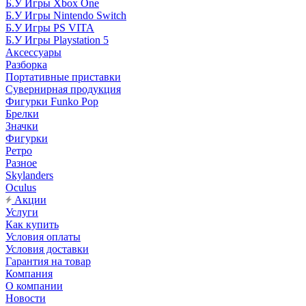
Б.У Игры Xbox One
Б.У Игры Nintendo Switch
Б.У Игры PS VITA
Б.У Игры Playstation 5
Аксессуары
Разборка
Портативные приставки
Сувернирная продукция
Фигурки Funko Pop
Брелки
Значки
Фигурки
Ретро
Разное
Skylanders
Oculus
Акции
Услуги
Как купить
Условия оплаты
Условия доставки
Гарантия на товар
Компания
О компании
Новости