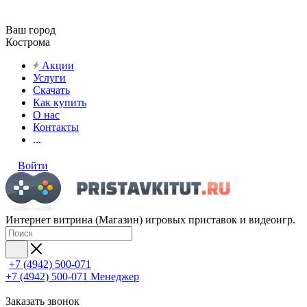
Ваш город
Кострома
Акции
Услуги
Скачать
Как купить
О нас
Контакты
...
Войти
Интернет витрина (Магазин) игровых приставок и видеоигр.
+7 (4942) 500-071
+7 (4942) 500-071
Менеджер
Заказать звонок