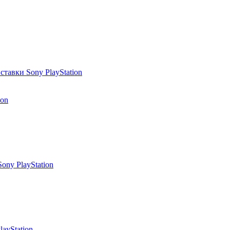
тавки Sony PlayStation
ion
ony PlayStation
layStation