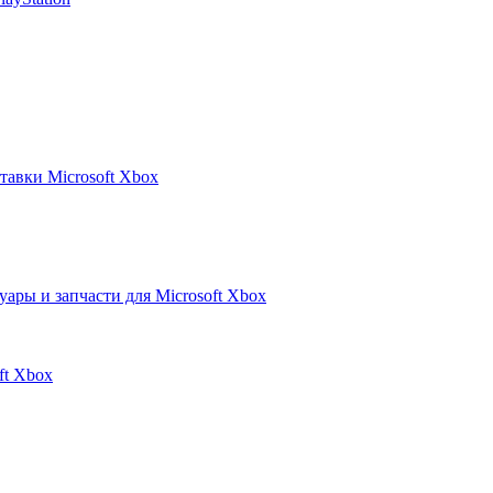
тавки Microsoft Xbox
уары и запчасти для Microsoft Xbox
ft Xbox