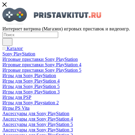
Интернет витрина (Магазин) игровых приставок и видеоигр.
Каталог
Sony PlayStation
Игровые приставки Sony PlayStation
Игровые приставки Sony PlayStation 4
Игровые приставки Sony PlayStation 5
Игры для Sony PlayStation
Игры для Sony PlayStation 4
Игры для Sony PlayStation 5
Игры для Sony PlayStation 3
Игры для PSP
Игры для Sony Playstation 2
Игры PS Vita
Аксессуары для Sony PlayStation
Аксессуары для Sony PlayStation 4
Аксессуары для Sony PlayStation 5
Аксессуары для Sony PlayStation 3