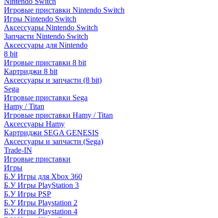
Nintendo Switch
Игровые приставки Nintendo Switch
Игры Nintendo Switch
Аксессуары Nintendo Switch
Запчасти Nintendo Switch
Аксессуары для Nintendo
8 bit
Игровые приставки 8 bit
Картриджи 8 bit
Аксессуары и запчасти (8 bit)
Sega
Игровые приставки Sega
Hamy / Titan
Игровые приставки Hamy / Titan
Аксессуары Hamy
Картриджи SEGA GENESIS
Аксессуары и запчасти (Sega)
Trade-IN
Игровые приставки
Игры
Б.У Игры для Xbox 360
Б.У Игры PlayStation 3
Б.У Игры PSP
Б.У Игры Playstation 2
Б.У Игры Playstation 4