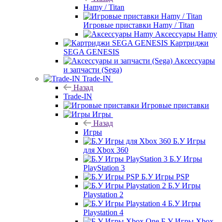
Hamy / Titan
Игровые приставки Hamy / Titan
Аксессуары Hamy
Картриджи
SEGA GENESIS
Аксессуары
и запчасти (Sega)
Trade-IN
Назад
Trade-IN
Игровые приставки
Игры
Назад
Игры
Б.У Игры
для Xbox 360
Б.У Игры
PlayStation 3
Б.У Игры PSP
Б.У Игры
Playstation 2
Б.У Игры
Playstation 4
Б.У Игры Xbox