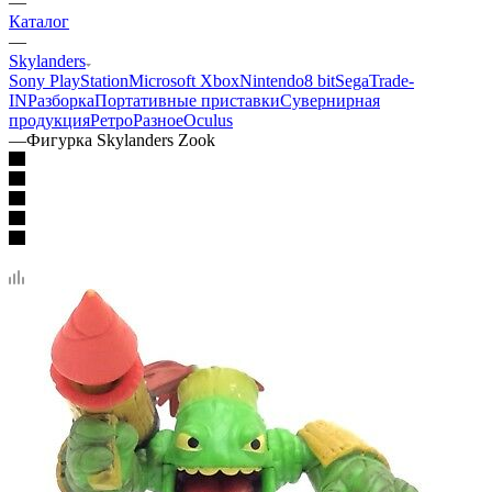
—
Каталог
—
Skylanders
Sony PlayStation
Microsoft Xbox
Nintendo
8 bit
Sega
Trade-
IN
Разборка
Портативные приставки
Сувернирная
продукция
Ретро
Разное
Oculus
—
Фигурка Skylanders Zook