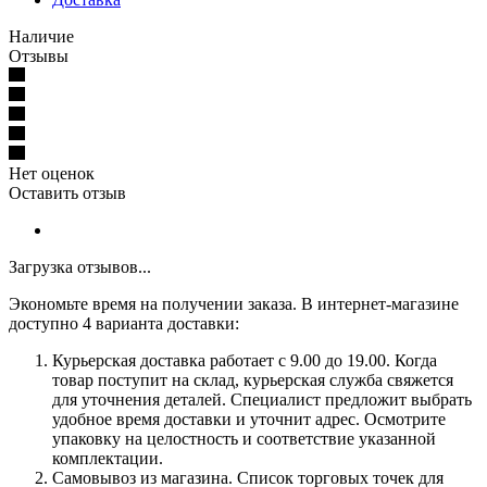
Наличие
Отзывы
Нет оценок
Оставить отзыв
Загрузка отзывов...
Экономьте время на получении заказа. В интернет-магазине
доступно 4 варианта доставки:
Курьерская доставка работает с 9.00 до 19.00. Когда
товар поступит на склад, курьерская служба свяжется
для уточнения деталей. Специалист предложит выбрать
удобное время доставки и уточнит адрес. Осмотрите
упаковку на целостность и соответствие указанной
комплектации.
Самовывоз из магазина. Список торговых точек для