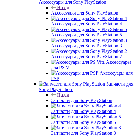
Аксессуары для Sony PlayStation
Назад
Аксессуары для Sony PlayStation
Аксессуары для Sony PlayStation 4
Аксессуары для Sony PlayStation 5
Аксессуары для Sony PlayStation 3
Аксессуары для Sony PlayStation 2
Аксессуары
для PS Vita
Аксессуары для
PSP
Запчасти для
Sony PlayStation
Назад
Запчасти для Sony PlayStation
Запчасти для Sony PlayStation 4
Запчасти для Sony PlayStation 5
Запчасти для Sony PlayStation 3