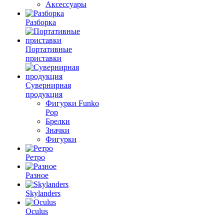
Аксессуары
Разборка
Портативные
приставки
Сувернирная
продукция
Фигурки Funko
Pop
Брелки
Значки
Фигурки
Ретро
Разное
Skylanders
Oculus