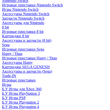
Nintendo Switch
Игровые приставки Nintendo Switch
Игры Nintendo Switch
Аксессуары Nintendo Switch
Запчасти Nintendo Switch
Аксессуары для Nintendo
8 bit
Игровые приставки 8 bit
Картриджи 8 bit
Аксессуары и запчасти (8 bit)
Sega
Игровые приставки Sega
Hamy / Titan
Игровые приставки Hamy / Titan
Аксессуары Hamy
Картриджи SEGA GENESIS
Аксессуары и запчасти (Sega)
Trade-IN
Игровые приставки
Игры
Б.У Игры для Xbox 360
Б.У Игры PlayStation 3
Б.У Игры PSP
Б.У Игры Playstation 2
Б.У Игры Playstation 4