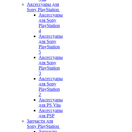
Аксессуары для
Sony PlayStation
Аксессуары
для Sony
PlayStation
4
Аксессуары
для Sony
PlayStation
5
Аксессуары
для Sony
PlayStation
3
Аксессуары
для Sony
PlayStation
2
Аксессуары
для PS Vita
Аксессуары
для PSP
Запчасти для
Sony PlayStation
Запчасти