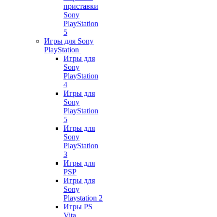
приставки
Sony
PlayStation
5
Игры для Sony
PlayStation
Игры для
Sony
PlayStation
4
Игры для
Sony
PlayStation
5
Игры для
Sony
PlayStation
3
Игры для
PSP
Игры для
Sony
Playstation 2
Игры PS
Vita