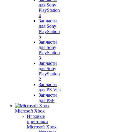
для Sony
PlayStation
4
Запчасти
для Sony
PlayStation
5
Запчасти
для Sony
PlayStation
3
Запчасти
для Sony
PlayStation
2
Запчасти
для PS Vita
Запчасти
для PSP
Microsoft Xbox
Игровые
приставки
Microsoft Xbox