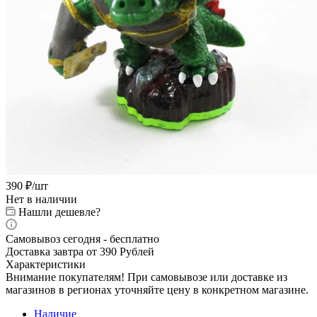
390
₽
/шт
Нет в наличии
Нашли дешевле?
Самовывоз сегодня - бесплатно
Доставка завтра от 390 Рублей
Характеристики
Внимание покупателям! При самовывозе или доставке из
магазинов в регионах уточняйте цену в конкретном магазине.
Наличие