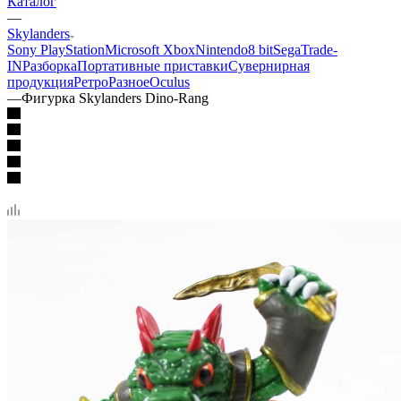
Каталог
—
Skylanders
Sony PlayStation
Microsoft Xbox
Nintendo
8 bit
Sega
Trade-
IN
Разборка
Портативные приставки
Сувернирная
продукция
Ретро
Разное
Oculus
—
Фигурка Skylanders Dino-Rang