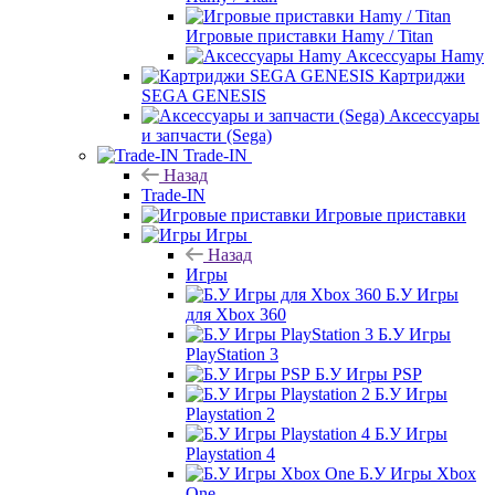
Игровые приставки Hamy / Titan
Аксессуары Hamy
Картриджи
SEGA GENESIS
Аксессуары
и запчасти (Sega)
Trade-IN
Назад
Trade-IN
Игровые приставки
Игры
Назад
Игры
Б.У Игры
для Xbox 360
Б.У Игры
PlayStation 3
Б.У Игры PSP
Б.У Игры
Playstation 2
Б.У Игры
Playstation 4
Б.У Игры Xbox
One