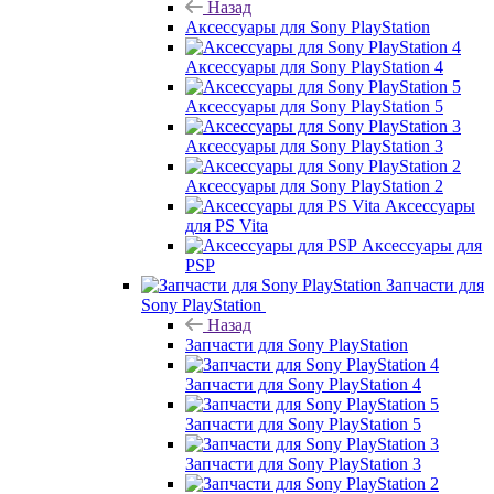
Назад
Аксессуары для Sony PlayStation
Аксессуары для Sony PlayStation 4
Аксессуары для Sony PlayStation 5
Аксессуары для Sony PlayStation 3
Аксессуары для Sony PlayStation 2
Аксессуары
для PS Vita
Аксессуары для
PSP
Запчасти для
Sony PlayStation
Назад
Запчасти для Sony PlayStation
Запчасти для Sony PlayStation 4
Запчасти для Sony PlayStation 5
Запчасти для Sony PlayStation 3