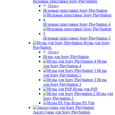
Игровые приставки Sony PlayStation
Назад
Игровые приставки Sony PlayStation
Игровые приставки Sony PlayStation 4
Игровые приставки Sony PlayStation 5
Игры для Sony
PlayStation
Назад
Игры для Sony PlayStation
Игры
для Sony PlayStation 4
Игры
для Sony PlayStation 5
Игры
для Sony PlayStation 3
Игры для PSP
Игры для
Sony Playstation 2
Игры PS Vita
Аксессуары для Sony PlayStation