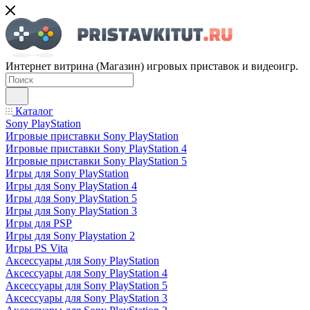
Интернет витрина (Магазин) игровых приставок и видеоигр.
Каталог
Sony PlayStation
Игровые приставки Sony PlayStation
Игровые приставки Sony PlayStation 4
Игровые приставки Sony PlayStation 5
Игры для Sony PlayStation
Игры для Sony PlayStation 4
Игры для Sony PlayStation 5
Игры для Sony PlayStation 3
Игры для PSP
Игры для Sony Playstation 2
Игры PS Vita
Аксессуары для Sony PlayStation
Аксессуары для Sony PlayStation 4
Аксессуары для Sony PlayStation 5
Аксессуары для Sony PlayStation 3