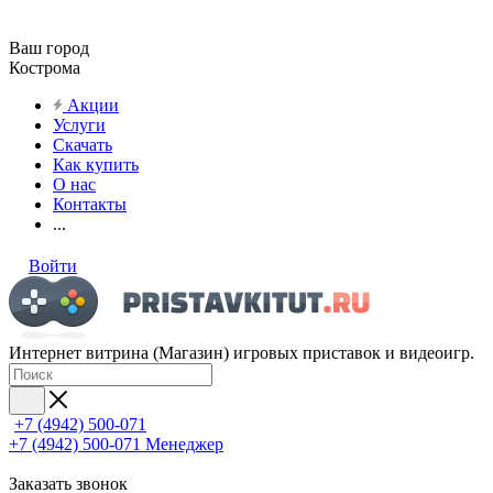
Ваш город
Кострома
Акции
Услуги
Скачать
Как купить
О нас
Контакты
...
Войти
Интернет витрина (Магазин) игровых приставок и видеоигр.
+7 (4942) 500-071
+7 (4942) 500-071
Менеджер
Заказать звонок