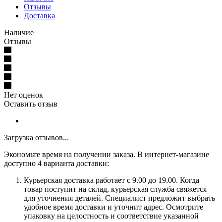
Отзывы
Доставка
Наличие
Отзывы
Нет оценок
Оставить отзыв
Загрузка отзывов...
Экономьте время на получении заказа. В интернет-магазине
доступно 4 варианта доставки:
Курьерская доставка работает с 9.00 до 19.00. Когда
товар поступит на склад, курьерская служба свяжется
для уточнения деталей. Специалист предложит выбрать
удобное время доставки и уточнит адрес. Осмотрите
упаковку на целостность и соответствие указанной