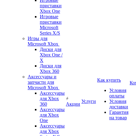
Игровые
приставки
Xbox One
Игровые
приставки
Microsoft
Series X/S
Игры для
Microsoft Xbox
Диски для
Xbox One /
X
Диски для
Xbox 360
Аксессуары и
Как купить
запчасти для
Ко
Microsoft Xbox
Условия
Аксессуары
оплаты
для Xbox
Услуги
Условия
360
Акции
доставки
Аксессуары
Гарантия
для Xbox
на товар
One
Аксессуары
для Xbox