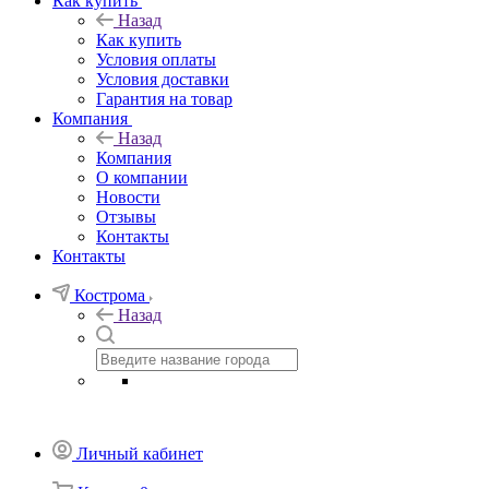
Как купить
Назад
Как купить
Условия оплаты
Условия доставки
Гарантия на товар
Компания
Назад
Компания
О компании
Новости
Отзывы
Контакты
Контакты
Кострома
Назад
Личный кабинет