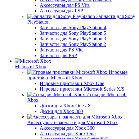
Аксессуары для PS Vita
Аксессуары для PSP
Запчасти для Sony
PlayStation
Запчасти для Sony PlayStation 4
Запчасти для Sony PlayStation 5
Запчасти для Sony PlayStation 3
Запчасти для Sony PlayStation 2
Запчасти для PS Vita
Запчасти для PSP
Microsoft Xbox
Игровые
приставки Microsoft Xbox
Игровые приставки Xbox One
Игровые приставки Microsoft Series X/S
Игры для Microsoft
Xbox
Диски для Xbox One / X
Диски для Xbox 360
Аксессуары и запчасти для Microsoft Xbox
Аксессуары для Xbox 360
Аксессуары для Xbox One