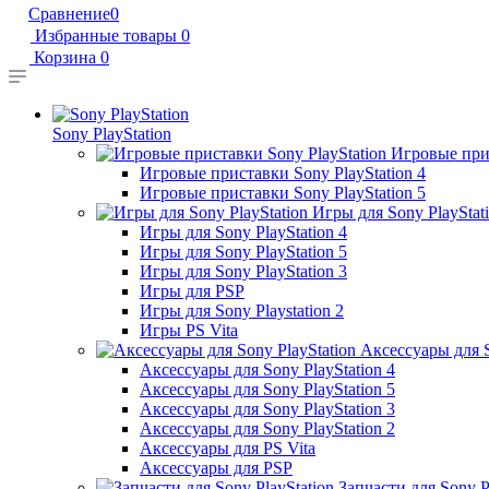
Сравнение
0
Избранные товары
0
Корзина
0
Sony PlayStation
Игровые прис
Игровые приставки Sony PlayStation 4
Игровые приставки Sony PlayStation 5
Игры для Sony PlayStat
Игры для Sony PlayStation 4
Игры для Sony PlayStation 5
Игры для Sony PlayStation 3
Игры для PSP
Игры для Sony Playstation 2
Игры PS Vita
Аксессуары для S
Аксессуары для Sony PlayStation 4
Аксессуары для Sony PlayStation 5
Аксессуары для Sony PlayStation 3
Аксессуары для Sony PlayStation 2
Аксессуары для PS Vita
Аксессуары для PSP
Запчасти для Sony P