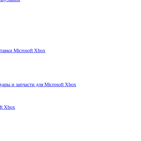
тавки Microsoft Xbox
уары и запчасти для Microsoft Xbox
ft Xbox