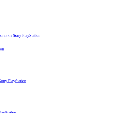
тавки Sony PlayStation
ion
ony PlayStation
layStation