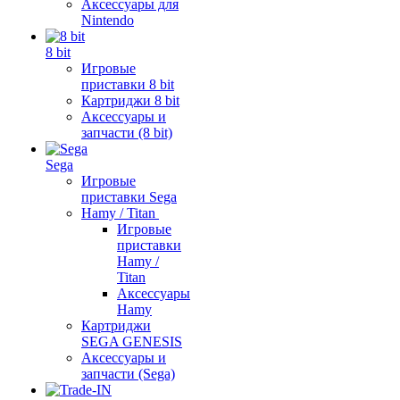
Аксессуары для
Nintendo
8 bit
Игровые
приставки 8 bit
Картриджи 8 bit
Аксессуары и
запчасти (8 bit)
Sega
Игровые
приставки Sega
Hamy / Titan
Игровые
приставки
Hamy /
Titan
Аксессуары
Hamy
Картриджи
SEGA GENESIS
Аксессуары и
запчасти (Sega)