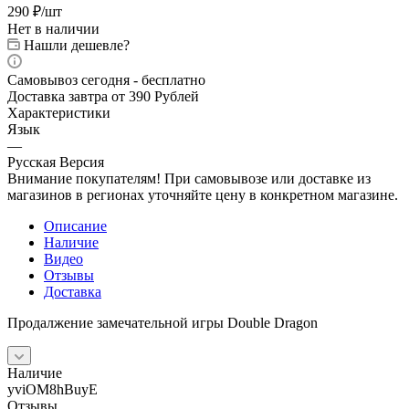
290
₽
/шт
Нет в наличии
Нашли дешевле?
Самовывоз сегодня - бесплатно
Доставка завтра от 390 Рублей
Характеристики
Язык
—
Русская Версия
Внимание покупателям! При самовывозе или доставке из
магазинов в регионах уточняйте цену в конкретном магазине.
Описание
Наличие
Видео
Отзывы
Доставка
Продалжение замечательной игры Double Dragon
Наличие
yviOM8hBuyE
Отзывы