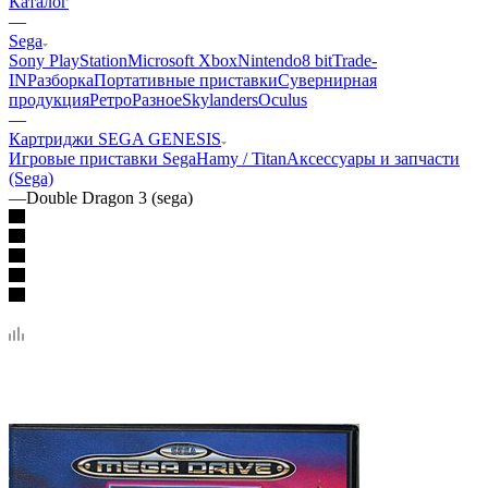
Каталог
—
Sega
Sony PlayStation
Microsoft Xbox
Nintendo
8 bit
Trade-
IN
Разборка
Портативные приставки
Сувернирная
продукция
Ретро
Разное
Skylanders
Oculus
—
Картриджи SEGA GENESIS
Игровые приставки Sega
Hamy / Titan
Аксессуары и запчасти
(Sega)
—
Double Dragon 3 (sega)