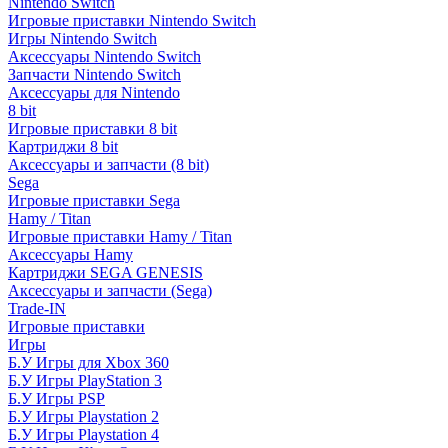
Nintendo Switch
Игровые приставки Nintendo Switch
Игры Nintendo Switch
Аксессуары Nintendo Switch
Запчасти Nintendo Switch
Аксессуары для Nintendo
8 bit
Игровые приставки 8 bit
Картриджи 8 bit
Аксессуары и запчасти (8 bit)
Sega
Игровые приставки Sega
Hamy / Titan
Игровые приставки Hamy / Titan
Аксессуары Hamy
Картриджи SEGA GENESIS
Аксессуары и запчасти (Sega)
Trade-IN
Игровые приставки
Игры
Б.У Игры для Xbox 360
Б.У Игры PlayStation 3
Б.У Игры PSP
Б.У Игры Playstation 2
Б.У Игры Playstation 4