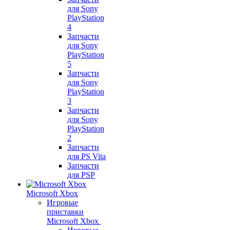
для Sony
PlayStation
4
Запчасти
для Sony
PlayStation
5
Запчасти
для Sony
PlayStation
3
Запчасти
для Sony
PlayStation
2
Запчасти
для PS Vita
Запчасти
для PSP
Microsoft Xbox
Игровые
приставки
Microsoft Xbox