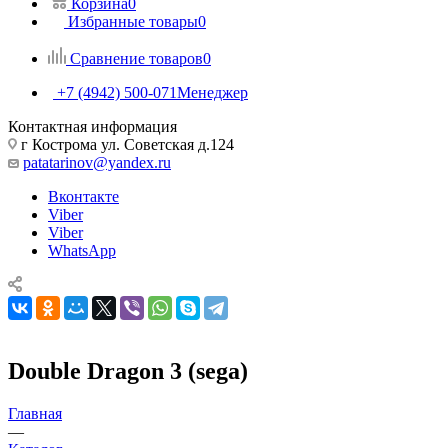
Корзина
0
Избранные товары
0
Сравнение товаров
0
+7 (4942) 500-071
Менеджер
Контактная информация
г Кострома ул. Советская д.124
patatarinov@yandex.ru
Вконтакте
Viber
Viber
WhatsApp
Double Dragon 3 (sega)
Главная
—