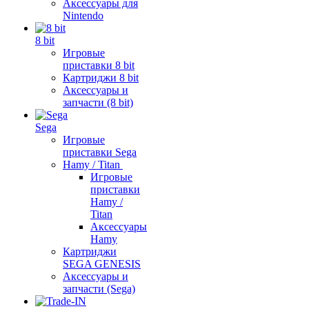
Аксессуары для
Nintendo
8 bit
Игровые
приставки 8 bit
Картриджи 8 bit
Аксессуары и
запчасти (8 bit)
Sega
Игровые
приставки Sega
Hamy / Titan
Игровые
приставки
Hamy /
Titan
Аксессуары
Hamy
Картриджи
SEGA GENESIS
Аксессуары и
запчасти (Sega)