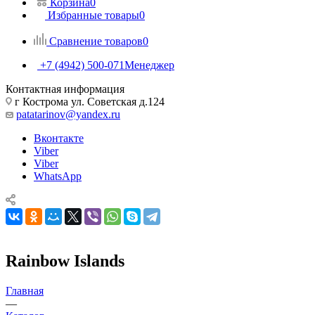
Корзина
0
Избранные товары
0
Сравнение товаров
0
+7 (4942) 500-071
Менеджер
Контактная информация
г Кострома ул. Советская д.124
patatarinov@yandex.ru
Вконтакте
Viber
Viber
WhatsApp
Rainbow Islands
Главная
—