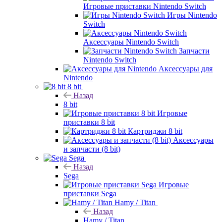
Игровые приставки Nintendo Switch
Игры Nintendo
Switch
Аксессуары Nintendo Switch
Запчасти
Nintendo Switch
Аксессуары для
Nintendo
8 bit
Назад
8 bit
Игровые
приставки 8 bit
Картриджи 8 bit
Аксессуары
и запчасти (8 bit)
Sega
Назад
Sega
Игровые
приставки Sega
Hamy / Titan
Назад
Hamy / Titan