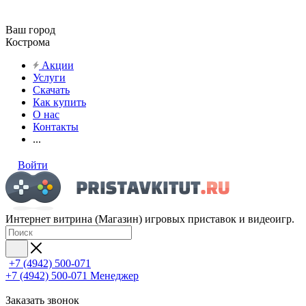
Ваш город
Кострома
Акции
Услуги
Скачать
Как купить
О нас
Контакты
...
Войти
Интернет витрина (Магазин) игровых приставок и видеоигр.
+7 (4942) 500-071
+7 (4942) 500-071
Менеджер
Заказать звонок