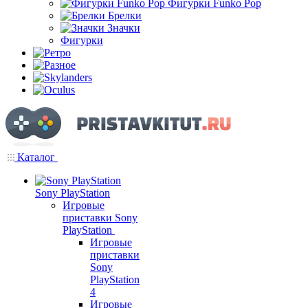
Фигурки Funko Pop
Брелки
Значки
Фигурки
Каталог
Sony PlayStation
Игровые
приставки Sony
PlayStation
Игровые
приставки
Sony
PlayStation
4
Игровые