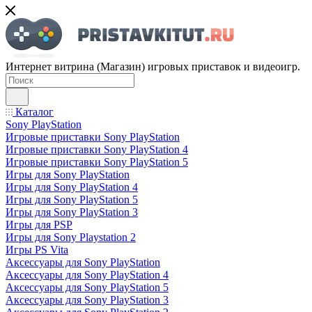
Интернет витрина (Магазин) игровых приставок и видеоигр.
Каталог
Sony PlayStation
Игровые приставки Sony PlayStation
Игровые приставки Sony PlayStation 4
Игровые приставки Sony PlayStation 5
Игры для Sony PlayStation
Игры для Sony PlayStation 4
Игры для Sony PlayStation 5
Игры для Sony PlayStation 3
Игры для PSP
Игры для Sony Playstation 2
Игры PS Vita
Аксессуары для Sony PlayStation
Аксессуары для Sony PlayStation 4
Аксессуары для Sony PlayStation 5
Аксессуары для Sony PlayStation 3