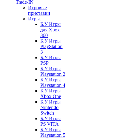
Trade-IN
Игровые
приставки
Игры
Б.У Игры
для Xbox
360
Б.У Игры
PlayStation
3
Б.У Игры
PSP
Б.У Игры
Playstation 2
Б.У Игры
Playstation 4
Б.У Игры
Xbox One
Б.У Игры
Nintendo
Switch
Б.У Игры
PS VITA
Б.У Игры
Playstation 5