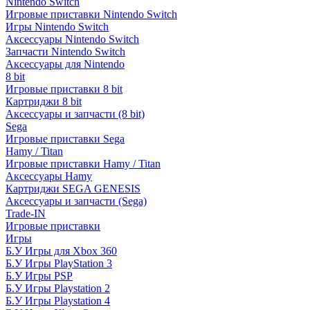
Nintendo Switch
Игровые приставки Nintendo Switch
Игры Nintendo Switch
Аксессуары Nintendo Switch
Запчасти Nintendo Switch
Аксессуары для Nintendo
8 bit
Игровые приставки 8 bit
Картриджи 8 bit
Аксессуары и запчасти (8 bit)
Sega
Игровые приставки Sega
Hamy / Titan
Игровые приставки Hamy / Titan
Аксессуары Hamy
Картриджи SEGA GENESIS
Аксессуары и запчасти (Sega)
Trade-IN
Игровые приставки
Игры
Б.У Игры для Xbox 360
Б.У Игры PlayStation 3
Б.У Игры PSP
Б.У Игры Playstation 2
Б.У Игры Playstation 4