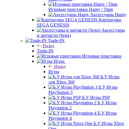
Игровые приставки Hamy / Titan
Аксессуары Hamy
Картриджи
SEGA GENESIS
Аксессуары
и запчасти (Sega)
Trade-IN
Назад
Trade-IN
Игровые приставки
Игры
Назад
Игры
Б.У Игры
для Xbox 360
Б.У Игры
PlayStation 3
Б.У Игры PSP
Б.У Игры
Playstation 2
Б.У Игры
Playstation 4
Б.У Игры Xbox
One