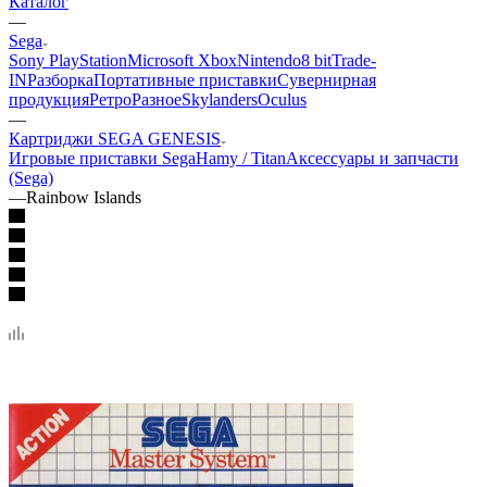
Каталог
—
Sega
Sony PlayStation
Microsoft Xbox
Nintendo
8 bit
Trade-
IN
Разборка
Портативные приставки
Сувернирная
продукция
Ретро
Разное
Skylanders
Oculus
—
Картриджи SEGA GENESIS
Игровые приставки Sega
Hamy / Titan
Аксессуары и запчасти
(Sega)
—
Rainbow Islands