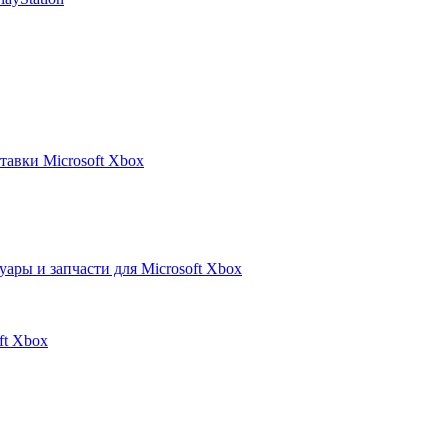
тавки Microsoft Xbox
уары и запчасти для Microsoft Xbox
ft Xbox