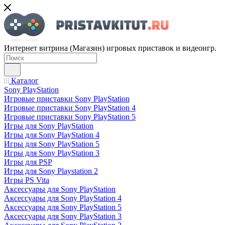
Интернет витрина (Магазин) игровых приставок и видеоигр.
Каталог
Sony PlayStation
Игровые приставки Sony PlayStation
Игровые приставки Sony PlayStation 4
Игровые приставки Sony PlayStation 5
Игры для Sony PlayStation
Игры для Sony PlayStation 4
Игры для Sony PlayStation 5
Игры для Sony PlayStation 3
Игры для PSP
Игры для Sony Playstation 2
Игры PS Vita
Аксессуары для Sony PlayStation
Аксессуары для Sony PlayStation 4
Аксессуары для Sony PlayStation 5
Аксессуары для Sony PlayStation 3