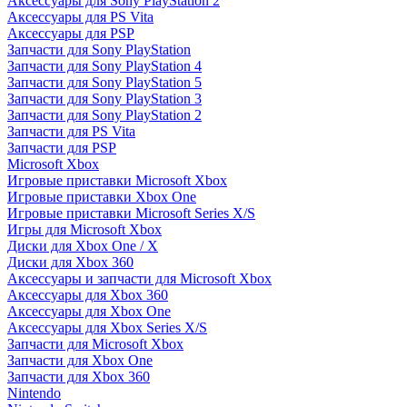
Аксессуары для Sony PlayStation 2
Аксессуары для PS Vita
Аксессуары для PSP
Запчасти для Sony PlayStation
Запчасти для Sony PlayStation 4
Запчасти для Sony PlayStation 5
Запчасти для Sony PlayStation 3
Запчасти для Sony PlayStation 2
Запчасти для PS Vita
Запчасти для PSP
Microsoft Xbox
Игровые приставки Microsoft Xbox
Игровые приставки Xbox One
Игровые приставки Microsoft Series X/S
Игры для Microsoft Xbox
Диски для Xbox One / X
Диски для Xbox 360
Аксессуары и запчасти для Microsoft Xbox
Аксессуары для Xbox 360
Аксессуары для Xbox One
Аксессуары для Xbox Series X/S
Запчасти для Microsoft Xbox
Запчасти для Xbox One
Запчасти для Xbox 360
Nintendo