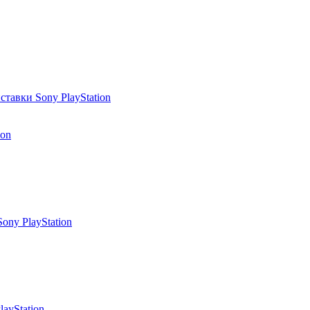
тавки Sony PlayStation
ion
ony PlayStation
layStation