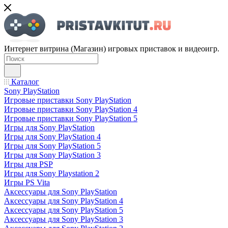
Интернет витрина (Магазин) игровых приставок и видеоигр.
Каталог
Sony PlayStation
Игровые приставки Sony PlayStation
Игровые приставки Sony PlayStation 4
Игровые приставки Sony PlayStation 5
Игры для Sony PlayStation
Игры для Sony PlayStation 4
Игры для Sony PlayStation 5
Игры для Sony PlayStation 3
Игры для PSP
Игры для Sony Playstation 2
Игры PS Vita
Аксессуары для Sony PlayStation
Аксессуары для Sony PlayStation 4
Аксессуары для Sony PlayStation 5
Аксессуары для Sony PlayStation 3