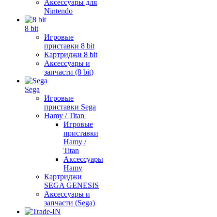
Аксессуары для
Nintendo
8 bit
Игровые
приставки 8 bit
Картриджи 8 bit
Аксессуары и
запчасти (8 bit)
Sega
Игровые
приставки Sega
Hamy / Titan
Игровые
приставки
Hamy /
Titan
Аксессуары
Hamy
Картриджи
SEGA GENESIS
Аксессуары и
запчасти (Sega)