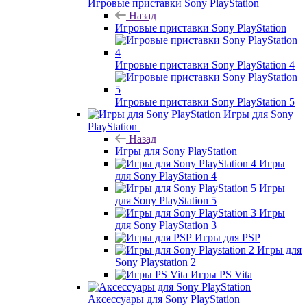
Игровые приставки Sony PlayStation
Назад
Игровые приставки Sony PlayStation
Игровые приставки Sony PlayStation 4
Игровые приставки Sony PlayStation 5
Игры для Sony
PlayStation
Назад
Игры для Sony PlayStation
Игры
для Sony PlayStation 4
Игры
для Sony PlayStation 5
Игры
для Sony PlayStation 3
Игры для PSP
Игры для
Sony Playstation 2
Игры PS Vita
Аксессуары для Sony PlayStation