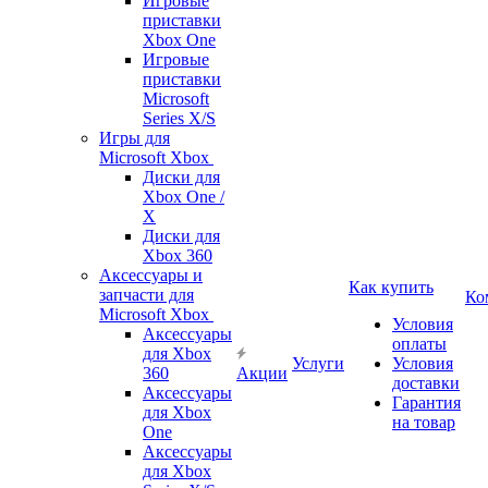
Игровые
приставки
Xbox One
Игровые
приставки
Microsoft
Series X/S
Игры для
Microsoft Xbox
Диски для
Xbox One /
X
Диски для
Xbox 360
Аксессуары и
Как купить
запчасти для
Ко
Microsoft Xbox
Условия
Аксессуары
оплаты
для Xbox
Услуги
Условия
360
Акции
доставки
Аксессуары
Гарантия
для Xbox
на товар
One
Аксессуары
для Xbox