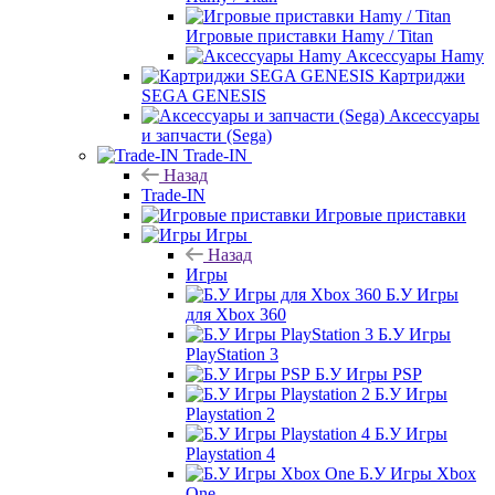
Игровые приставки Hamy / Titan
Аксессуары Hamy
Картриджи
SEGA GENESIS
Аксессуары
и запчасти (Sega)
Trade-IN
Назад
Trade-IN
Игровые приставки
Игры
Назад
Игры
Б.У Игры
для Xbox 360
Б.У Игры
PlayStation 3
Б.У Игры PSP
Б.У Игры
Playstation 2
Б.У Игры
Playstation 4
Б.У Игры Xbox
One