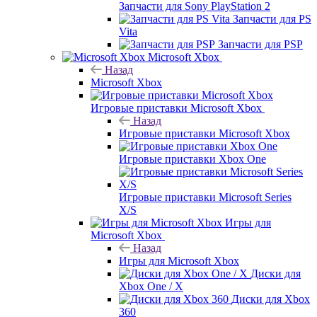
Запчасти для Sony PlayStation 2
Запчасти для PS
Vita
Запчасти для PSP
Microsoft Xbox
Назад
Microsoft Xbox
Игровые приставки Microsoft Xbox
Назад
Игровые приставки Microsoft Xbox
Игровые приставки Xbox One
Игровые приставки Microsoft Series
X/S
Игры для
Microsoft Xbox
Назад
Игры для Microsoft Xbox
Диски для
Xbox One / X
Диски для Xbox
360