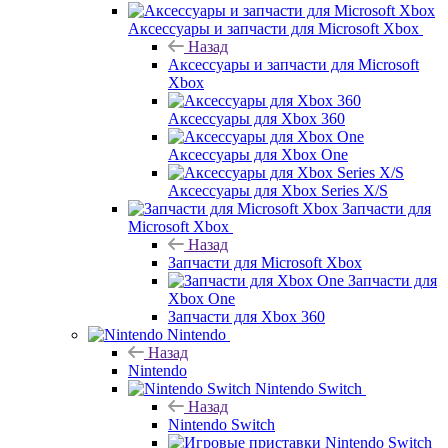
Аксессуары и запчасти для Microsoft Xbox
Назад
Аксессуары и запчасти для Microsoft
Xbox
Аксессуары для Xbox 360
Аксессуары для Xbox One
Аксессуары для Xbox Series X/S
Запчасти для
Microsoft Xbox
Назад
Запчасти для Microsoft Xbox
Запчасти для
Xbox One
Запчасти для Xbox 360
Nintendo
Назад
Nintendo
Nintendo Switch
Назад
Nintendo Switch