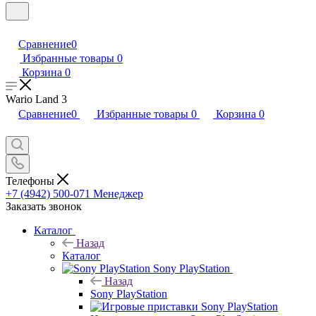
Сравнение
0
Избранные товары
0
Корзина
0
Wario Land 3
Сравнение
0
Избранные товары
0
Корзина
0
Телефоны
+7 (4942) 500-071
Менеджер
Заказать звонок
Каталог
Назад
Каталог
Sony PlayStation
Назад
Sony PlayStation