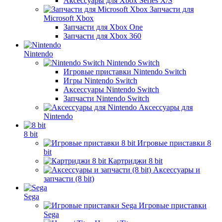
Аксессуары для Xbox Series X/S
Запчасти для
Microsoft Xbox
Запчасти для Xbox One
Запчасти для Xbox 360
Nintendo
Nintendo Switch
Игровые приставки Nintendo Switch
Игры Nintendo Switch
Аксессуары Nintendo Switch
Запчасти Nintendo Switch
Аксессуары для
Nintendo
8 bit
Игровые приставки 8
bit
Картриджи 8 bit
Аксессуары и
запчасти (8 bit)
Sega
Игровые приставки
Sega