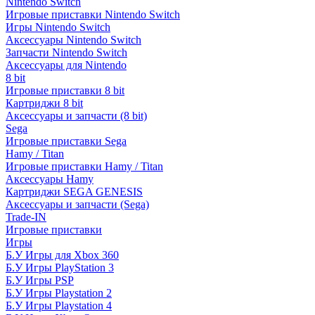
Nintendo Switch
Игровые приставки Nintendo Switch
Игры Nintendo Switch
Аксессуары Nintendo Switch
Запчасти Nintendo Switch
Аксессуары для Nintendo
8 bit
Игровые приставки 8 bit
Картриджи 8 bit
Аксессуары и запчасти (8 bit)
Sega
Игровые приставки Sega
Hamy / Titan
Игровые приставки Hamy / Titan
Аксессуары Hamy
Картриджи SEGA GENESIS
Аксессуары и запчасти (Sega)
Trade-IN
Игровые приставки
Игры
Б.У Игры для Xbox 360
Б.У Игры PlayStation 3
Б.У Игры PSP
Б.У Игры Playstation 2
Б.У Игры Playstation 4