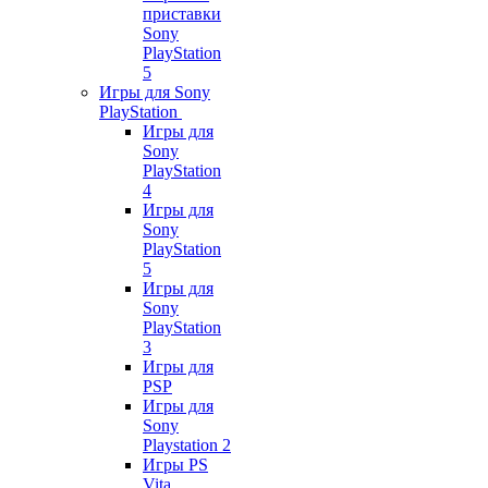
приставки
Sony
PlayStation
5
Игры для Sony
PlayStation
Игры для
Sony
PlayStation
4
Игры для
Sony
PlayStation
5
Игры для
Sony
PlayStation
3
Игры для
PSP
Игры для
Sony
Playstation 2
Игры PS
Vita