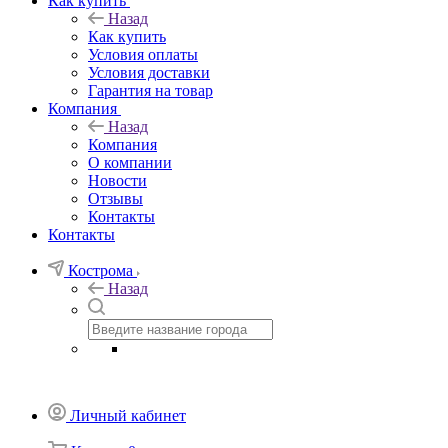
Как купить
Назад
Как купить
Условия оплаты
Условия доставки
Гарантия на товар
Компания
Назад
Компания
О компании
Новости
Отзывы
Контакты
Контакты
Кострома
Назад
Личный кабинет