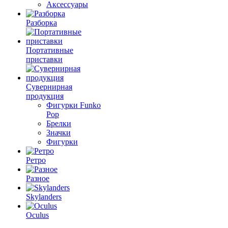
Аксессуары
Разборка
Портативные
приставки
Сувернирная
продукция
Фигурки Funko
Pop
Брелки
Значки
Фигурки
Ретро
Разное
Skylanders
Oculus