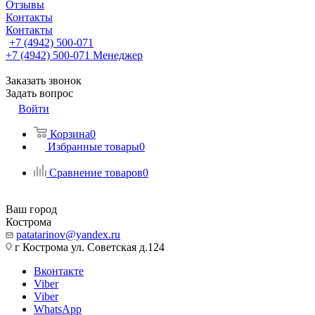
Отзывы
Контакты
Контакты
+7 (4942) 500-071
+7 (4942) 500-071
Менеджер
Заказать звонок
Задать вопрос
Войти
Корзина
0
Избранные товары
0
Сравнение товаров
0
Ваш город
Кострома
patatarinov@yandex.ru
г Кострома ул. Советская д.124
Вконтакте
Viber
Viber
WhatsApp