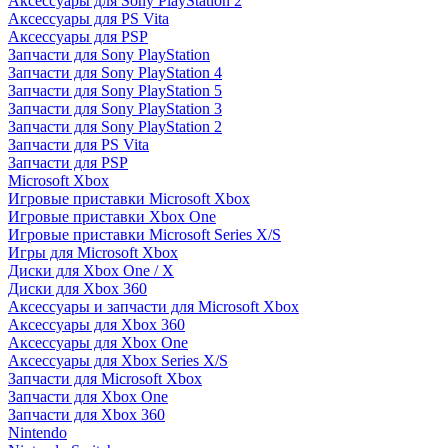
Аксессуары для Sony PlayStation 2
Аксессуары для PS Vita
Аксессуары для PSP
Запчасти для Sony PlayStation
Запчасти для Sony PlayStation 4
Запчасти для Sony PlayStation 5
Запчасти для Sony PlayStation 3
Запчасти для Sony PlayStation 2
Запчасти для PS Vita
Запчасти для PSP
Microsoft Xbox
Игровые приставки Microsoft Xbox
Игровые приставки Xbox One
Игровые приставки Microsoft Series X/S
Игры для Microsoft Xbox
Диски для Xbox One / X
Диски для Xbox 360
Аксессуары и запчасти для Microsoft Xbox
Аксессуары для Xbox 360
Аксессуары для Xbox One
Аксессуары для Xbox Series X/S
Запчасти для Microsoft Xbox
Запчасти для Xbox One
Запчасти для Xbox 360
Nintendo