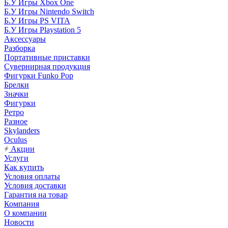
Б.У Игры Xbox One
Б.У Игры Nintendo Switch
Б.У Игры PS VITA
Б.У Игры Playstation 5
Аксессуары
Разборка
Портативные приставки
Сувернирная продукция
Фигурки Funko Pop
Брелки
Значки
Фигурки
Ретро
Разное
Skylanders
Oculus
Акции
Услуги
Как купить
Условия оплаты
Условия доставки
Гарантия на товар
Компания
О компании
Новости