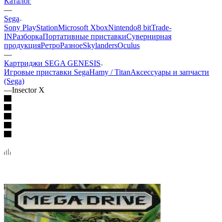
Каталог
—
Sega
Sony PlayStation
Microsoft Xbox
Nintendo
8 bit
Trade-
IN
Разборка
Портативные приставки
Сувернирная
продукция
Ретро
Разное
Skylanders
Oculus
—
Картриджи SEGA GENESIS
Игровые приставки Sega
Hamy / Titan
Аксессуары и запчасти
(Sega)
—
Insector X