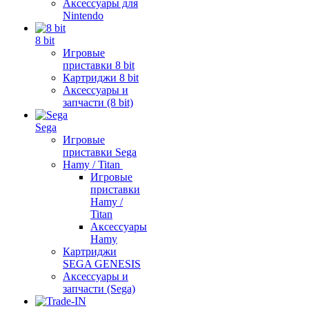
Аксессуары для
Nintendo
8 bit
Игровые
приставки 8 bit
Картриджи 8 bit
Аксессуары и
запчасти (8 bit)
Sega
Игровые
приставки Sega
Hamy / Titan
Игровые
приставки
Hamy /
Titan
Аксессуары
Hamy
Картриджи
SEGA GENESIS
Аксессуары и
запчасти (Sega)