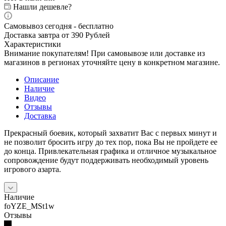
Нашли дешевле?
Самовывоз сегодня - бесплатно
Доставка завтра от 390 Рублей
Характеристики
Внимание покупателям! При самовывозе или доставке из
магазинов в регионах уточняйте цену в конкретном магазине.
Описание
Наличие
Видео
Отзывы
Доставка
Прекрасный боевик, который захватит Вас с первых минут и
не позволит бросить игру до тех пор, пока Вы не пройдете ее
до конца. Привлекательная графика и отличное музыкальное
сопровождение будут поддерживать необходимый уровень
игрового азарта.
Наличие
foYZE_MSt1w
Отзывы