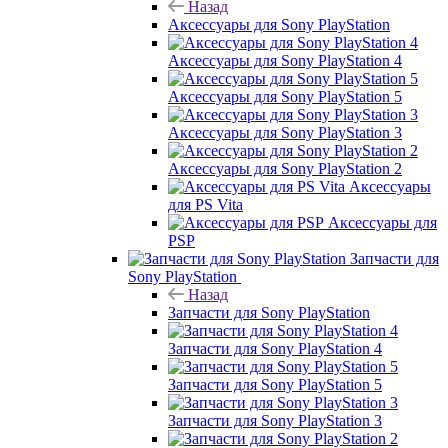
Назад
Аксессуары для Sony PlayStation
Аксессуары для Sony PlayStation 4
Аксессуары для Sony PlayStation 5
Аксессуары для Sony PlayStation 3
Аксессуары для Sony PlayStation 2
Аксессуары
для PS Vita
Аксессуары для
PSP
Запчасти для
Sony PlayStation
Назад
Запчасти для Sony PlayStation
Запчасти для Sony PlayStation 4
Запчасти для Sony PlayStation 5
Запчасти для Sony PlayStation 3