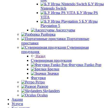
Б.У Игры
Nintendo Switch
Б.У Игры PS
VITA
Б.У Игры
Playstation 5
Аксессуары
Разборка
Портативные
приставки
Сувернирная
продукция
Назад
Сувернирная продукция
Фигурки Funko Pop
Брелки
Значки
Фигурки
Ретро
Разное
Skylanders
Oculus
Акции
Услуги