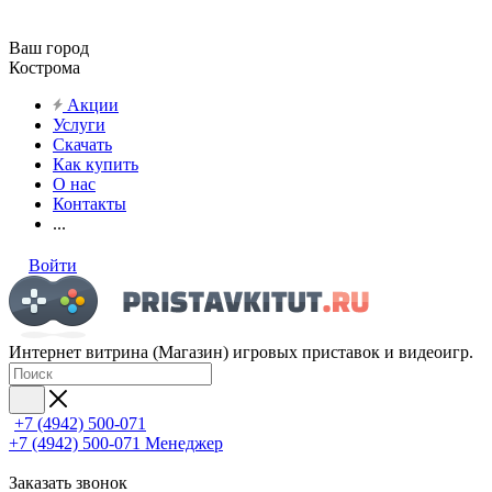
Ваш город
Кострома
Акции
Услуги
Скачать
Как купить
О нас
Контакты
...
Войти
Интернет витрина (Магазин) игровых приставок и видеоигр.
+7 (4942) 500-071
+7 (4942) 500-071
Менеджер
Заказать звонок