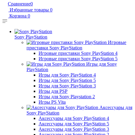
Сравнение
0
Избранные товары
0
Корзина
0
Sony PlayStation
Игровые
приставки Sony PlayStation
Игровые приставки Sony PlayStation 4
Игровые приставки Sony PlayStation 5
Игры для Sony
PlayStation
Игры для Sony PlayStation 4
Игры для Sony PlayStation 5
Игры для Sony PlayStation 3
Игры для PSP
Игры для Sony Playstation 2
Игры PS Vita
Аксессуары для
Sony PlayStation
Аксессуары для Sony PlayStation 4
Аксессуары для Sony PlayStation 5
Аксессуары для Sony PlayStation 3
Аксессуары для Sony PlayStation 2