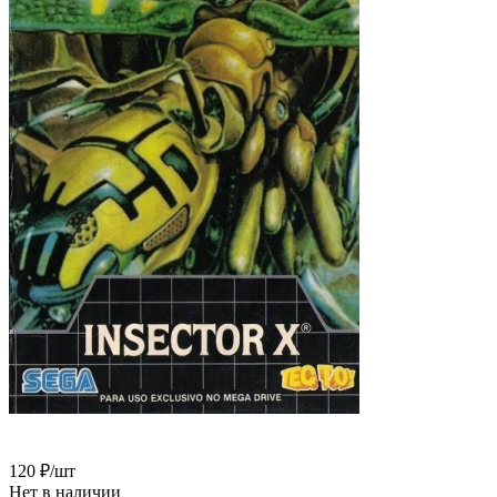
120
₽
/шт
Нет в наличии