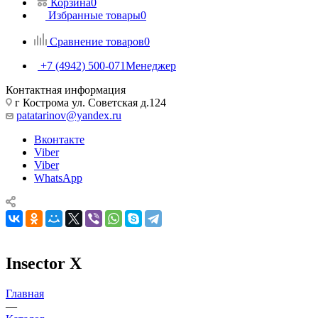
Корзина
0
Избранные товары
0
Сравнение товаров
0
+7 (4942) 500-071
Менеджер
Контактная информация
г Кострома ул. Советская д.124
patatarinov@yandex.ru
Вконтакте
Viber
Viber
WhatsApp
Insector X
Главная
—