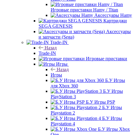
Игровые приставки Hamy / Titan
Аксессуары Hamy
Картриджи
SEGA GENESIS
Аксессуары
и запчасти (Sega)
Trade-IN
Назад
Trade-IN
Игровые приставки
Игры
Назад
Игры
Б.У Игры
для Xbox 360
Б.У Игры
PlayStation 3
Б.У Игры PSP
Б.У Игры
Playstation 2
Б.У Игры
Playstation 4
Б.У Игры Xbox
One