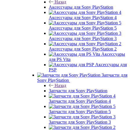
Назад
Аксессуары для Sony PlayStation
Аксессуары для Sony PlayStation 4
Аксессуары для Sony PlayStation 5
Аксессуары для Sony PlayStation 3
Аксессуары для Sony PlayStation 2
Аксессуары
для PS Vita
Аксессуары для
PSP
Запчасти для
Sony PlayStation
Назад
Запчасти для Sony PlayStation
Запчасти для Sony PlayStation 4
Запчасти для Sony PlayStation 5
Запчасти для Sony PlayStation 3