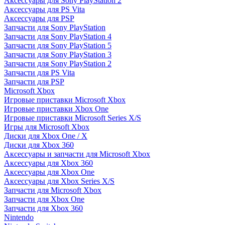
Аксессуары для Sony PlayStation 2
Аксессуары для PS Vita
Аксессуары для PSP
Запчасти для Sony PlayStation
Запчасти для Sony PlayStation 4
Запчасти для Sony PlayStation 5
Запчасти для Sony PlayStation 3
Запчасти для Sony PlayStation 2
Запчасти для PS Vita
Запчасти для PSP
Microsoft Xbox
Игровые приставки Microsoft Xbox
Игровые приставки Xbox One
Игровые приставки Microsoft Series X/S
Игры для Microsoft Xbox
Диски для Xbox One / X
Диски для Xbox 360
Аксессуары и запчасти для Microsoft Xbox
Аксессуары для Xbox 360
Аксессуары для Xbox One
Аксессуары для Xbox Series X/S
Запчасти для Microsoft Xbox
Запчасти для Xbox One
Запчасти для Xbox 360
Nintendo