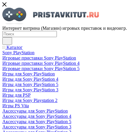
Интернет витрина (Магазин) игровых приставок и видеоигр.
Каталог
Sony PlayStation
Игровые приставки Sony PlayStation
Игровые приставки Sony PlayStation 4
Игровые приставки Sony PlayStation 5
Игры для Sony PlayStation
Игры для Sony PlayStation 4
Игры для Sony PlayStation 5
Игры для Sony PlayStation 3
Игры для PSP
Игры для Sony Playstation 2
Игры PS Vita
Аксессуары для Sony PlayStation
Аксессуары для Sony PlayStation 4
Аксессуары для Sony PlayStation 5
Аксессуары для Sony PlayStation 3