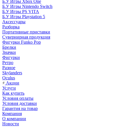
Б.У Игры Xbox One
Б.У Игры Nintendo Switch
Б.У Игры PS VITA
Б.У Игры Playstation 5
Аксессуары
Разборка
Портативные приставки
Сувернирная продукция
Фигурки Funko Pop
Брелки
Значки
Фигурки
Ретро
Разное
Skylanders
Oculus
Акции
Услуги
Как купить
Условия оплаты
Условия доставки
Гарантия на товар
Компания
О компании
Новости