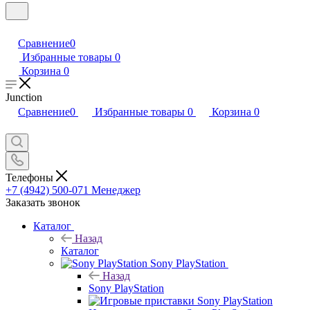
Сравнение
0
Избранные товары
0
Корзина
0
Junction
Сравнение
0
Избранные товары
0
Корзина
0
Телефоны
+7 (4942) 500-071
Менеджер
Заказать звонок
Каталог
Назад
Каталог
Sony PlayStation
Назад
Sony PlayStation