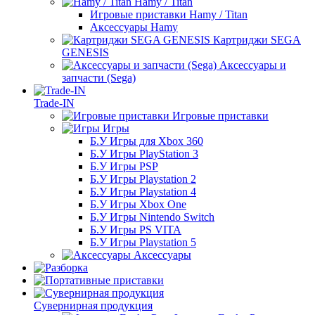
Hamy / Titan
Игровые приставки Hamy / Titan
Аксессуары Hamy
Картриджи SEGA
GENESIS
Аксессуары и
запчасти (Sega)
Trade-IN
Игровые приставки
Игры
Б.У Игры для Xbox 360
Б.У Игры PlayStation 3
Б.У Игры PSP
Б.У Игры Playstation 2
Б.У Игры Playstation 4
Б.У Игры Xbox One
Б.У Игры Nintendo Switch
Б.У Игры PS VITA
Б.У Игры Playstation 5
Аксессуары
Сувернирная продукция