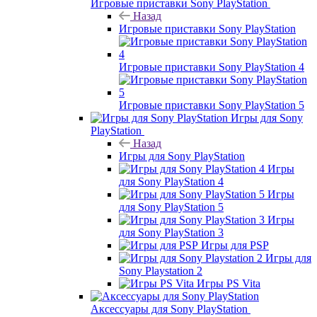
Игровые приставки Sony PlayStation
Назад
Игровые приставки Sony PlayStation
Игровые приставки Sony PlayStation 4
Игровые приставки Sony PlayStation 5
Игры для Sony
PlayStation
Назад
Игры для Sony PlayStation
Игры
для Sony PlayStation 4
Игры
для Sony PlayStation 5
Игры
для Sony PlayStation 3
Игры для PSP
Игры для
Sony Playstation 2
Игры PS Vita
Аксессуары для Sony PlayStation