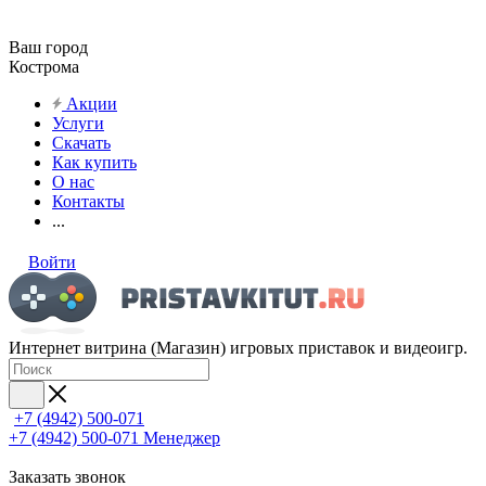
Ваш город
Кострома
Акции
Услуги
Скачать
Как купить
О нас
Контакты
...
Войти
Интернет витрина (Магазин) игровых приставок и видеоигр.
+7 (4942) 500-071
+7 (4942) 500-071
Менеджер
Заказать звонок