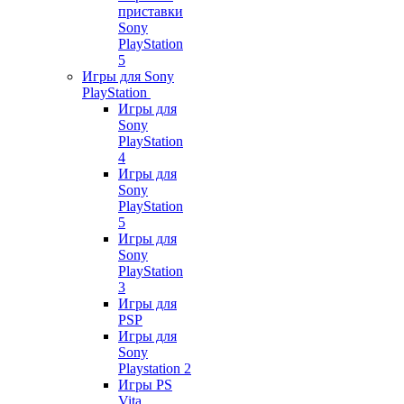
приставки
Sony
PlayStation
5
Игры для Sony
PlayStation
Игры для
Sony
PlayStation
4
Игры для
Sony
PlayStation
5
Игры для
Sony
PlayStation
3
Игры для
PSP
Игры для
Sony
Playstation 2
Игры PS
Vita