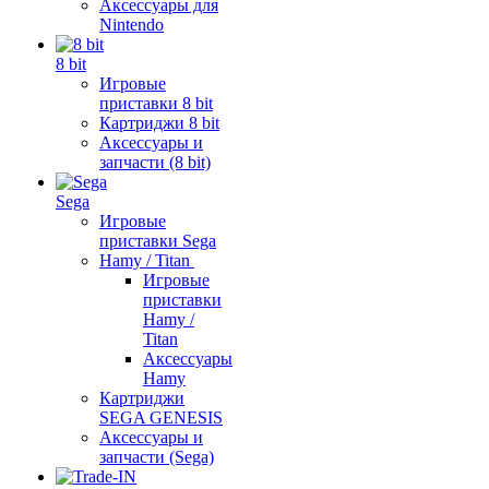
Аксессуары для
Nintendo
8 bit
Игровые
приставки 8 bit
Картриджи 8 bit
Аксессуары и
запчасти (8 bit)
Sega
Игровые
приставки Sega
Hamy / Titan
Игровые
приставки
Hamy /
Titan
Аксессуары
Hamy
Картриджи
SEGA GENESIS
Аксессуары и
запчасти (Sega)