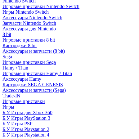
Nintendo Switch
Игровые приставки Nintendo Switch
Игры Nintendo Switch
Аксессуары Nintendo Switch
Запчасти Nintendo Switch
Аксессуары для Nintendo
8 bit
Игровые приставки 8 bit
Картриджи 8 bit
Аксессуары и запчасти (8 bit)
Sega
Игровые приставки Sega
Hamy / Titan
Игровые приставки Hamy / Titan
Аксессуары Hamy
Картриджи SEGA GENESIS
Аксессуары и запчасти (Sega)
Trade-IN
Игровые приставки
Игры
Б.У Игры для Xbox 360
Б.У Игры PlayStation 3
Б.У Игры PSP
Б.У Игры Playstation 2
Б.У Игры Playstation 4