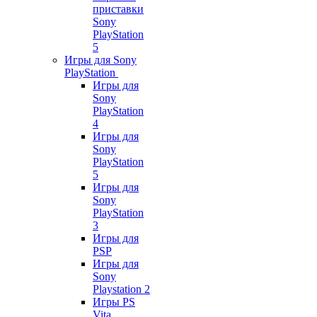
приставки
Sony
PlayStation
5
Игры для Sony
PlayStation
Игры для
Sony
PlayStation
4
Игры для
Sony
PlayStation
5
Игры для
Sony
PlayStation
3
Игры для
PSP
Игры для
Sony
Playstation 2
Игры PS
Vita