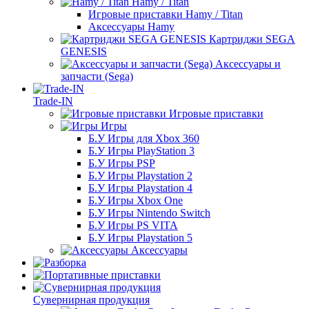
Hamy / Titan
Игровые приставки Hamy / Titan
Аксессуары Hamy
Картриджи SEGA
GENESIS
Аксессуары и
запчасти (Sega)
Trade-IN
Игровые приставки
Игры
Б.У Игры для Xbox 360
Б.У Игры PlayStation 3
Б.У Игры PSP
Б.У Игры Playstation 2
Б.У Игры Playstation 4
Б.У Игры Xbox One
Б.У Игры Nintendo Switch
Б.У Игры PS VITA
Б.У Игры Playstation 5
Аксессуары
Сувернирная продукция