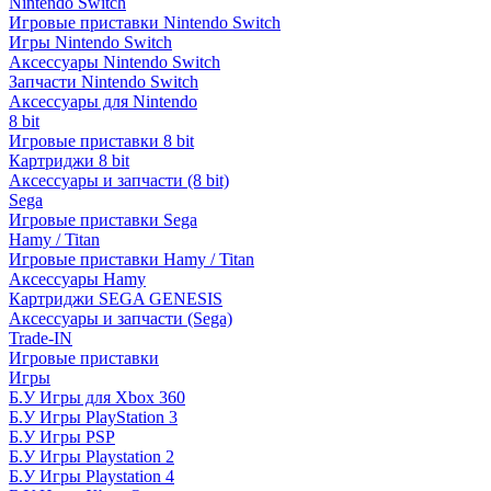
Nintendo Switch
Игровые приставки Nintendo Switch
Игры Nintendo Switch
Аксессуары Nintendo Switch
Запчасти Nintendo Switch
Аксессуары для Nintendo
8 bit
Игровые приставки 8 bit
Картриджи 8 bit
Аксессуары и запчасти (8 bit)
Sega
Игровые приставки Sega
Hamy / Titan
Игровые приставки Hamy / Titan
Аксессуары Hamy
Картриджи SEGA GENESIS
Аксессуары и запчасти (Sega)
Trade-IN
Игровые приставки
Игры
Б.У Игры для Xbox 360
Б.У Игры PlayStation 3
Б.У Игры PSP
Б.У Игры Playstation 2
Б.У Игры Playstation 4