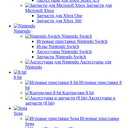
Аксессуары для Xbox Series X/S
Запчасти для
Microsoft Xbox
Запчасти для Xbox One
Запчасти для Xbox 360
Nintendo
Nintendo Switch
Игровые приставки Nintendo Switch
Игры Nintendo Switch
Аксессуары Nintendo Switch
Запчасти Nintendo Switch
Аксессуары для
Nintendo
8 bit
Игровые приставки 8
bit
Картриджи 8 bit
Аксессуары и
запчасти (8 bit)
Sega
Игровые приставки
Sega