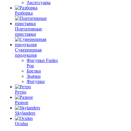
Аксессуары
Разборка
Портативные
приставки
Сувернирная
продукция
Фигурки Funko
Pop
Брелки
Значки
Фигурки
Ретро
Разное
Skylanders
Oculus