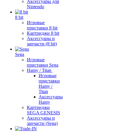
Аксессуары для
Nintendo
8 bit
Игровые
приставки 8 bit
Картриджи 8 bit
Аксессуары и
запчасти (8 bit)
Sega
Игровые
приставки Sega
Hamy / Titan
Игровые
приставки
Hamy /
Titan
Аксессуары
Hamy
Картриджи
SEGA GENESIS
Аксессуары и
запчасти (Sega)