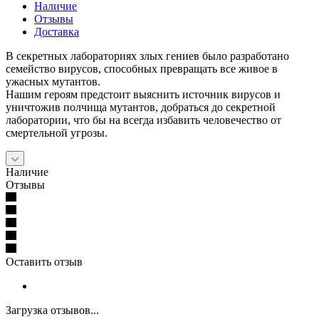
Наличие
Отзывы
Доставка
В секретных лабораториях злых гениев было разработано
семейство вирусов, способных превращать все живое в
ужасных мутантов.
Нашим героям предстоит выяснить источник вирусов и
уничтожив полчища мутантов, добраться до секретной
лаборатории, что бы на всегда избавить человечество от
смертельной угрозы.
Наличие
Отзывы
Оставить отзыв
Загрузка отзывов...