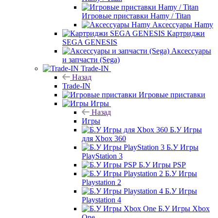
Игровые приставки Hamy / Titan
Аксессуары Hamy
Картриджи
SEGA GENESIS
Аксессуары
и запчасти (Sega)
Trade-IN
Назад
Trade-IN
Игровые приставки
Игры
Назад
Игры
Б.У Игры
для Xbox 360
Б.У Игры
PlayStation 3
Б.У Игры PSP
Б.У Игры
Playstation 2
Б.У Игры
Playstation 4
Б.У Игры Xbox
One