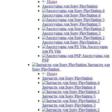
Назад
Аксессуары для Sony PlayStation
Аксессуары для Sony PlayStation 4
Аксессуары для Sony PlayStation 5
Аксессуары для Sony PlayStation 3
Аксессуары для Sony PlayStation 2
Аксессуары
для PS Vita
Аксессуары для
PSP
Запчасти для
Sony PlayStation
Назад
Запчасти для Sony PlayStation
Запчасти для Sony PlayStation 4
Запчасти для Sony PlayStation 5
Запчасти для Sony PlayStation 3