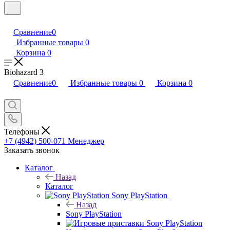
Сравнение
0
Избранные товары
0
Корзина
0
Biohazard 3
Сравнение
0
Избранные товары
0
Корзина
0
Телефоны
+7 (4942) 500-071
Менеджер
Заказать звонок
Каталог
Назад
Каталог
Sony PlayStation
Назад
Sony PlayStation