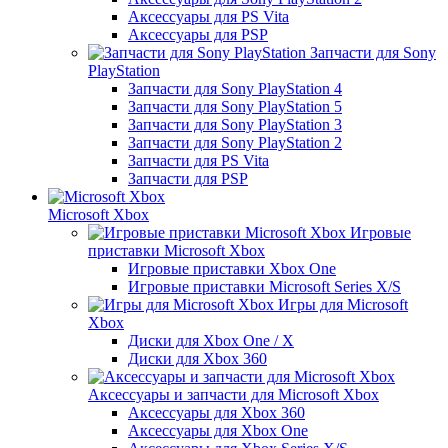
Аксессуары для PS Vita
Аксессуары для PSP
Запчасти для Sony
PlayStation
Запчасти для Sony PlayStation 4
Запчасти для Sony PlayStation 5
Запчасти для Sony PlayStation 3
Запчасти для Sony PlayStation 2
Запчасти для PS Vita
Запчасти для PSP
Microsoft Xbox
Игровые
приставки Microsoft Xbox
Игровые приставки Xbox One
Игровые приставки Microsoft Series X/S
Игры для Microsoft
Xbox
Диски для Xbox One / X
Диски для Xbox 360
Аксессуары и запчасти для Microsoft Xbox
Аксессуары для Xbox 360
Аксессуары для Xbox One