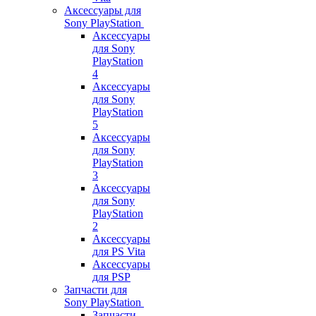
Аксессуары для
Sony PlayStation
Аксессуары
для Sony
PlayStation
4
Аксессуары
для Sony
PlayStation
5
Аксессуары
для Sony
PlayStation
3
Аксессуары
для Sony
PlayStation
2
Аксессуары
для PS Vita
Аксессуары
для PSP
Запчасти для
Sony PlayStation
Запчасти