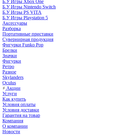
Б.У Игры Xbox One
Б.У Игры Nintendo Switch
Б.У Игры PS VITA
Б.У Игры Playstation 5
Аксессуары
Разборка
Портативные приставки
Сувернирная продукция
Фигурки Funko Pop
Брелки
Значки
Фигурки
Ретро
Разное
Skylanders
Oculus
Акции
Услуги
Как купить
Условия оплаты
Условия доставки
Гарантия на товар
Компания
О компании
Новости