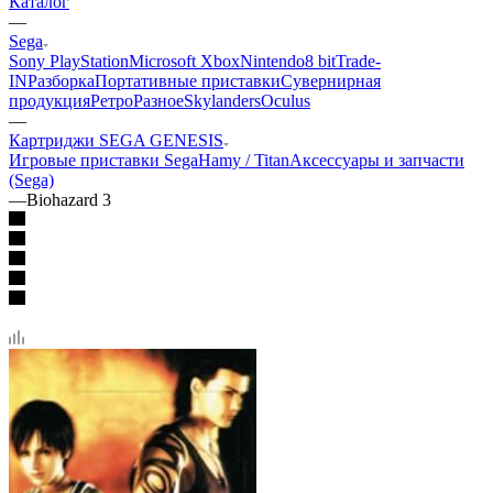
Каталог
—
Sega
Sony PlayStation
Microsoft Xbox
Nintendo
8 bit
Trade-
IN
Разборка
Портативные приставки
Сувернирная
продукция
Ретро
Разное
Skylanders
Oculus
—
Картриджи SEGA GENESIS
Игровые приставки Sega
Hamy / Titan
Аксессуары и запчасти
(Sega)
—
Biohazard 3