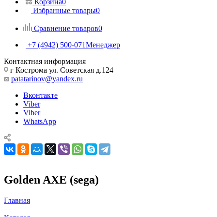
Корзина
0
Избранные товары
0
Сравнение товаров
0
+7 (4942) 500-071
Менеджер
Контактная информация
г Кострома ул. Советская д.124
patatarinov@yandex.ru
Вконтакте
Viber
Viber
WhatsApp
Golden AXE (sega)
Главная
—