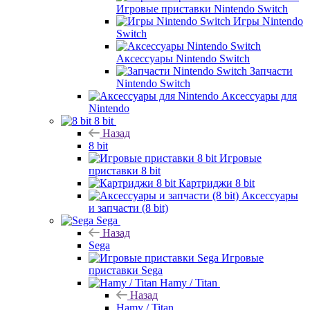
Игровые приставки Nintendo Switch
Игры Nintendo
Switch
Аксессуары Nintendo Switch
Запчасти
Nintendo Switch
Аксессуары для
Nintendo
8 bit
Назад
8 bit
Игровые
приставки 8 bit
Картриджи 8 bit
Аксессуары
и запчасти (8 bit)
Sega
Назад
Sega
Игровые
приставки Sega
Hamy / Titan
Назад
Hamy / Titan