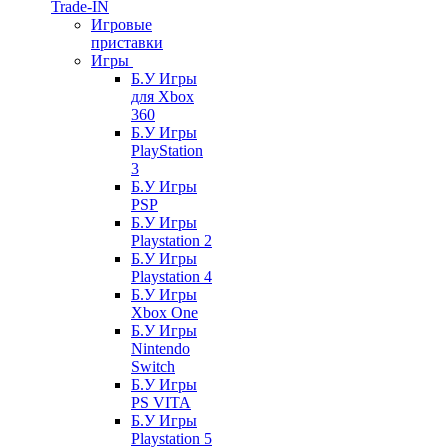
Trade-IN
Игровые
приставки
Игры
Б.У Игры
для Xbox
360
Б.У Игры
PlayStation
3
Б.У Игры
PSP
Б.У Игры
Playstation 2
Б.У Игры
Playstation 4
Б.У Игры
Xbox One
Б.У Игры
Nintendo
Switch
Б.У Игры
PS VITA
Б.У Игры
Playstation 5