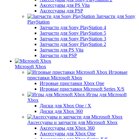
Аксессуары для PS Vita
Аксессуары для PSP
Запчасти для Sony
PlayStation
Запчасти для Sony PlayStation 4
Запчасти для Sony PlayStation 5
Запчасти для Sony PlayStation 3
Запчасти для Sony PlayStation 2
Запчасти для PS Vita
Запчасти для PSP
Microsoft Xbox
Игровые
приставки Microsoft Xbox
Игровые приставки Xbox One
Игровые приставки Microsoft Series X/S
Игры для Microsoft
Xbox
Диски для Xbox One / X
Диски для Xbox 360
Аксессуары и запчасти для Microsoft Xbox
Аксессуары для Xbox 360
Аксессуары для Xbox One