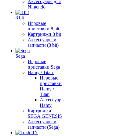
Аксессуары для
Nintendo
8 bit
Игровые
приставки 8 bit
Картриджи 8 bit
Аксессуары и
запчасти (8 bit)
Sega
Игровые
приставки Sega
Hamy / Titan
Игровые
приставки
Hamy /
Titan
Аксессуары
Hamy
Картриджи
SEGA GENESIS
Аксессуары и
запчасти (Sega)