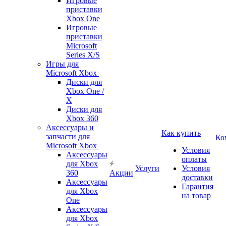
Игровые
приставки
Xbox One
Игровые
приставки
Microsoft
Series X/S
Игры для
Microsoft Xbox
Диски для
Xbox One /
X
Диски для
Xbox 360
Аксессуары и
Как купить
запчасти для
Ко
Microsoft Xbox
Условия
Аксессуары
оплаты
для Xbox
Услуги
Условия
360
Акции
доставки
Аксессуары
Гарантия
для Xbox
на товар
One
Аксессуары
для Xbox