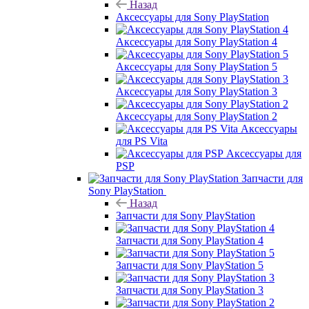
Назад
Аксессуары для Sony PlayStation
Аксессуары для Sony PlayStation 4
Аксессуары для Sony PlayStation 5
Аксессуары для Sony PlayStation 3
Аксессуары для Sony PlayStation 2
Аксессуары
для PS Vita
Аксессуары для
PSP
Запчасти для
Sony PlayStation
Назад
Запчасти для Sony PlayStation
Запчасти для Sony PlayStation 4
Запчасти для Sony PlayStation 5
Запчасти для Sony PlayStation 3