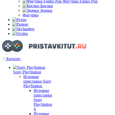
Фигурки Funko Pop
Брелки
Значки
Фигурки
Каталог
Sony PlayStation
Игровые
приставки Sony
PlayStation
Игровые
приставки
Sony
PlayStation
4
Игровые