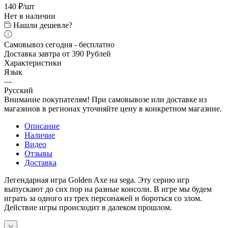
140
₽
/шт
Нет в наличии
Нашли дешевле?
Самовывоз сегодня - бесплатно
Доставка завтра от 390 Рублей
Характеристики
Язык
—
Русский
Внимание покупателям! При самовывозе или доставке из
магазинов в регионах уточняйте цену в конкретном магазине.
Описание
Наличие
Видео
Отзывы
Доставка
Легендарная игра Golden Axe на sega. Эту серию игр
выпускают до сих пор на разные консоли. В игре мы будем
играть за одного из трех персонажей и бороться со злом.
Действие игры происходит в далеком прошлом.