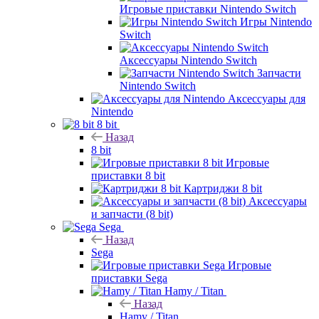
Игровые приставки Nintendo Switch
Игры Nintendo
Switch
Аксессуары Nintendo Switch
Запчасти
Nintendo Switch
Аксессуары для
Nintendo
8 bit
Назад
8 bit
Игровые
приставки 8 bit
Картриджи 8 bit
Аксессуары
и запчасти (8 bit)
Sega
Назад
Sega
Игровые
приставки Sega
Hamy / Titan
Назад
Hamy / Titan