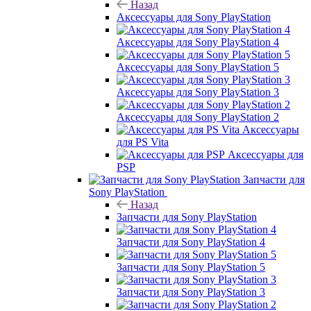
Назад
Аксессуары для Sony PlayStation
Аксессуары для Sony PlayStation 4
Аксессуары для Sony PlayStation 5
Аксессуары для Sony PlayStation 3
Аксессуары для Sony PlayStation 2
Аксессуары
для PS Vita
Аксессуары для
PSP
Запчасти для
Sony PlayStation
Назад
Запчасти для Sony PlayStation
Запчасти для Sony PlayStation 4
Запчасти для Sony PlayStation 5
Запчасти для Sony PlayStation 3