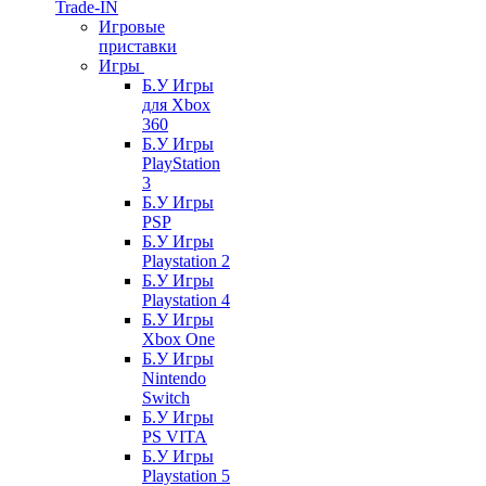
Trade-IN
Игровые
приставки
Игры
Б.У Игры
для Xbox
360
Б.У Игры
PlayStation
3
Б.У Игры
PSP
Б.У Игры
Playstation 2
Б.У Игры
Playstation 4
Б.У Игры
Xbox One
Б.У Игры
Nintendo
Switch
Б.У Игры
PS VITA
Б.У Игры
Playstation 5