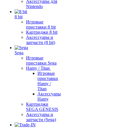
Аксессуары для
Nintendo
8 bit
Игровые
приставки 8 bit
Картриджи 8 bit
Аксессуары и
запчасти (8 bit)
Sega
Игровые
приставки Sega
Hamy / Titan
Игровые
приставки
Hamy /
Titan
Аксессуары
Hamy
Картриджи
SEGA GENESIS
Аксессуары и
запчасти (Sega)