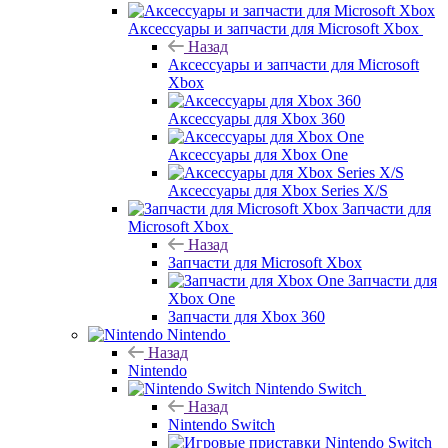
Аксессуары и запчасти для Microsoft Xbox
Назад
Аксессуары и запчасти для Microsoft
Xbox
Аксессуары для Xbox 360
Аксессуары для Xbox One
Аксессуары для Xbox Series X/S
Запчасти для
Microsoft Xbox
Назад
Запчасти для Microsoft Xbox
Запчасти для
Xbox One
Запчасти для Xbox 360
Nintendo
Назад
Nintendo
Nintendo Switch
Назад
Nintendo Switch