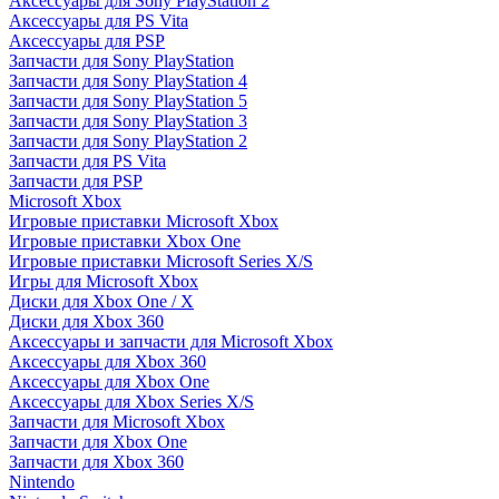
Аксессуары для Sony PlayStation 2
Аксессуары для PS Vita
Аксессуары для PSP
Запчасти для Sony PlayStation
Запчасти для Sony PlayStation 4
Запчасти для Sony PlayStation 5
Запчасти для Sony PlayStation 3
Запчасти для Sony PlayStation 2
Запчасти для PS Vita
Запчасти для PSP
Microsoft Xbox
Игровые приставки Microsoft Xbox
Игровые приставки Xbox One
Игровые приставки Microsoft Series X/S
Игры для Microsoft Xbox
Диски для Xbox One / X
Диски для Xbox 360
Аксессуары и запчасти для Microsoft Xbox
Аксессуары для Xbox 360
Аксессуары для Xbox One
Аксессуары для Xbox Series X/S
Запчасти для Microsoft Xbox
Запчасти для Xbox One
Запчасти для Xbox 360
Nintendo