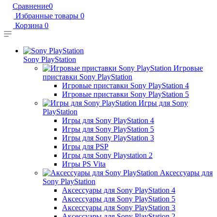
Сравнение
0
Избранные товары
0
Корзина
0
Sony PlayStation
Игровые
приставки Sony PlayStation
Игровые приставки Sony PlayStation 4
Игровые приставки Sony PlayStation 5
Игры для Sony
PlayStation
Игры для Sony PlayStation 4
Игры для Sony PlayStation 5
Игры для Sony PlayStation 3
Игры для PSP
Игры для Sony Playstation 2
Игры PS Vita
Аксессуары для
Sony PlayStation
Аксессуары для Sony PlayStation 4
Аксессуары для Sony PlayStation 5
Аксессуары для Sony PlayStation 3
Аксессуары для Sony PlayStation 2