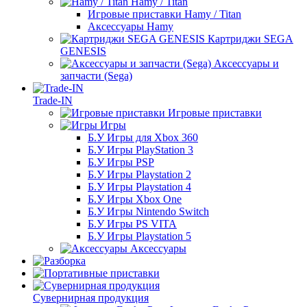
Hamy / Titan
Игровые приставки Hamy / Titan
Аксессуары Hamy
Картриджи SEGA
GENESIS
Аксессуары и
запчасти (Sega)
Trade-IN
Игровые приставки
Игры
Б.У Игры для Xbox 360
Б.У Игры PlayStation 3
Б.У Игры PSP
Б.У Игры Playstation 2
Б.У Игры Playstation 4
Б.У Игры Xbox One
Б.У Игры Nintendo Switch
Б.У Игры PS VITA
Б.У Игры Playstation 5
Аксессуары
Сувернирная продукция