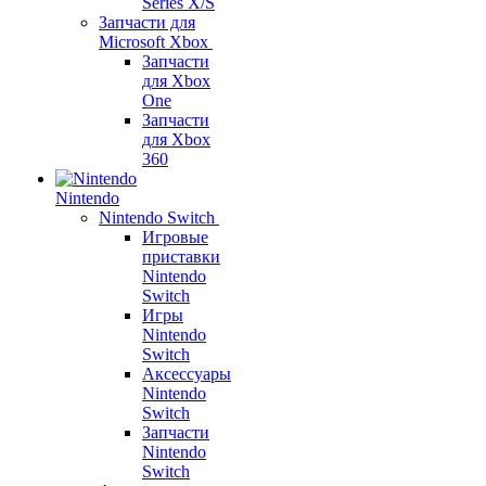
Series X/S
Запчасти для
Microsoft Xbox
Запчасти
для Xbox
One
Запчасти
для Xbox
360
Nintendo
Nintendo Switch
Игровые
приставки
Nintendo
Switch
Игры
Nintendo
Switch
Аксессуары
Nintendo
Switch
Запчасти
Nintendo
Switch