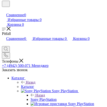
Сравнение
0
Избранные товары
0
Корзина
0
Pitfall
Сравнение
0
Избранные товары
0
Корзина
0
Телефоны
+7 (4942) 500-071
Менеджер
Заказать звонок
Каталог
Назад
Каталог
Sony PlayStation
Назад
Sony PlayStation