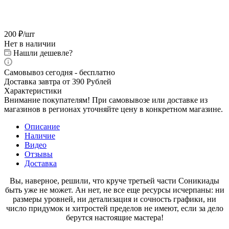
200
₽
/шт
Нет в наличии
Нашли дешевле?
Самовывоз сегодня - бесплатно
Доставка завтра от 390 Рублей
Характеристики
Внимание покупателям! При самовывозе или доставке из
магазинов в регионах уточняйте цену в конкретном магазине.
Описание
Наличие
Видео
Отзывы
Доставка
Вы, наверное, решили, что круче третьей части Соникиады
быть уже не может. Ан нет, не все еще ресурсы исчерпаны: ни
размеры уровней, ни детализация и сочность графики, ни
число придумок и хитростей пределов не имеют, если за дело
берутся настоящие мастера!