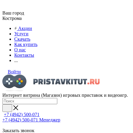
Ваш город
Кострома
Акции
Услуги
Скачать
Как купить
О нас
Контакты
...
Войти
Интернет витрина (Магазин) игровых приставок и видеоигр.
+7 (4942) 500-071
+7 (4942) 500-071
Менеджер
Заказать звонок