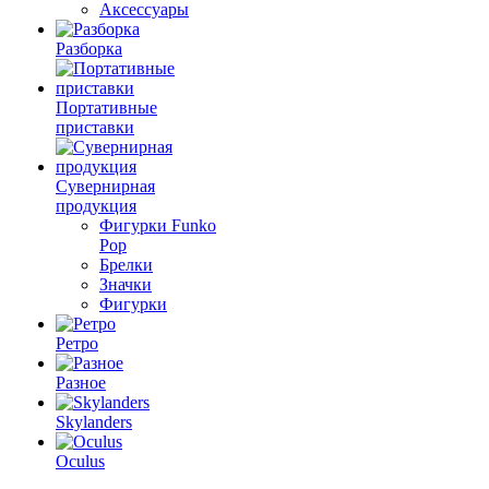
Аксессуары
Разборка
Портативные
приставки
Сувернирная
продукция
Фигурки Funko
Pop
Брелки
Значки
Фигурки
Ретро
Разное
Skylanders
Oculus