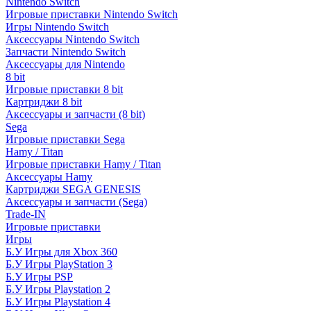
Nintendo Switch
Игровые приставки Nintendo Switch
Игры Nintendo Switch
Аксессуары Nintendo Switch
Запчасти Nintendo Switch
Аксессуары для Nintendo
8 bit
Игровые приставки 8 bit
Картриджи 8 bit
Аксессуары и запчасти (8 bit)
Sega
Игровые приставки Sega
Hamy / Titan
Игровые приставки Hamy / Titan
Аксессуары Hamy
Картриджи SEGA GENESIS
Аксессуары и запчасти (Sega)
Trade-IN
Игровые приставки
Игры
Б.У Игры для Xbox 360
Б.У Игры PlayStation 3
Б.У Игры PSP
Б.У Игры Playstation 2
Б.У Игры Playstation 4