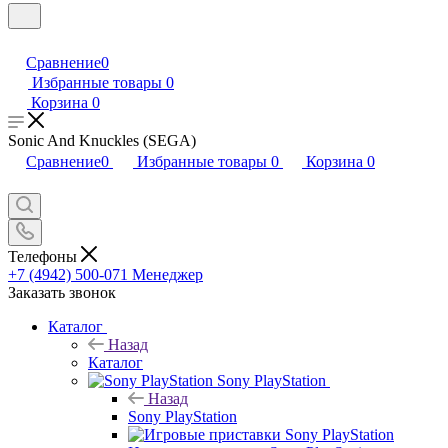
Сравнение
0
Избранные товары
0
Корзина
0
Sonic And Knuckles (SEGA)
Сравнение
0
Избранные товары
0
Корзина
0
Телефоны
+7 (4942) 500-071
Менеджер
Заказать звонок
Каталог
Назад
Каталог
Sony PlayStation
Назад
Sony PlayStation