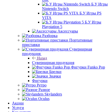
Б.У Игры
Nintendo Switch
Б.У Игры PS
VITA
Б.У Игры
Playstation 5
Аксессуары
Разборка
Портативные
приставки
Сувернирная
продукция
Назад
Сувернирная продукция
Фигурки Funko Pop
Брелки
Значки
Фигурки
Ретро
Разное
Skylanders
Oculus
Акции
Услуги