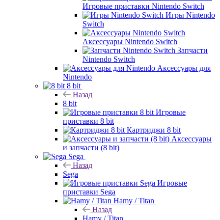
Игровые приставки Nintendo Switch
Игры Nintendo
Switch
Аксессуары Nintendo Switch
Запчасти
Nintendo Switch
Аксессуары для
Nintendo
8 bit
Назад
8 bit
Игровые
приставки 8 bit
Картриджи 8 bit
Аксессуары
и запчасти (8 bit)
Sega
Назад
Sega
Игровые
приставки Sega
Hamy / Titan
Назад
Hamy / Titan