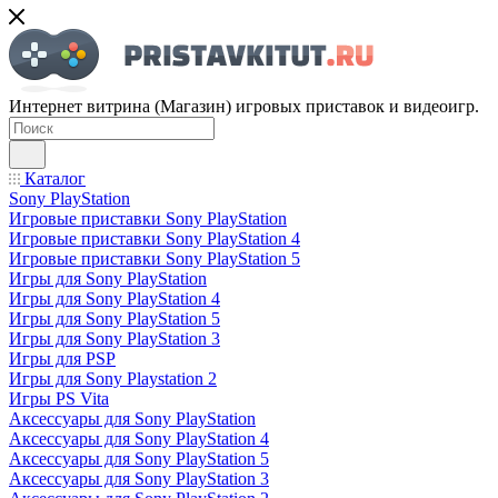
Интернет витрина (Магазин) игровых приставок и видеоигр.
Каталог
Sony PlayStation
Игровые приставки Sony PlayStation
Игровые приставки Sony PlayStation 4
Игровые приставки Sony PlayStation 5
Игры для Sony PlayStation
Игры для Sony PlayStation 4
Игры для Sony PlayStation 5
Игры для Sony PlayStation 3
Игры для PSP
Игры для Sony Playstation 2
Игры PS Vita
Аксессуары для Sony PlayStation
Аксессуары для Sony PlayStation 4
Аксессуары для Sony PlayStation 5
Аксессуары для Sony PlayStation 3