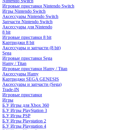
Nintendo Switch
Игровые приставки Nintendo Switch
Игры Nintendo Switch
Аксессуары Nintendo Switch
Запчасти Nintendo Switch
Аксессуары для Nintendo
8 bit
Игровые приставки 8 bit
Картриджи 8 bit
Аксессуары и запчасти (8 bit)
Sega
Игровые приставки Sega
Hamy / Titan
Игровые приставки Hamy / Titan
Аксессуары Hamy
Картриджи SEGA GENESIS
Аксессуары и запчасти (Sega)
Trade-IN
Игровые приставки
Игры
Б.У Игры для Xbox 360
Б.У Игры PlayStation 3
Б.У Игры PSP
Б.У Игры Playstation 2
Б.У Игры Playstation 4