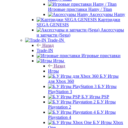
Игровые приставки Hamy / Titan
Аксессуары Hamy
Картриджи
SEGA GENESIS
Аксессуары
и запчасти (Sega)
Trade-IN
Назад
Trade-IN
Игровые приставки
Игры
Назад
Игры
Б.У Игры
для Xbox 360
Б.У Игры
PlayStation 3
Б.У Игры PSP
Б.У Игры
Playstation 2
Б.У Игры
Playstation 4
Б.У Игры Xbox
One