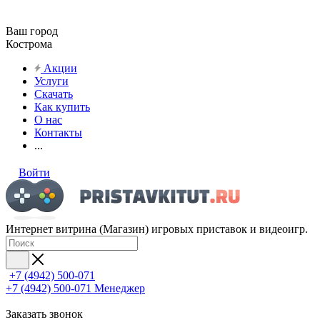
Ваш город
Кострома
Акции
Услуги
Скачать
Как купить
О нас
Контакты
...
Войти
Интернет витрина (Магазин) игровых приставок и видеоигр.
+7 (4942) 500-071
+7 (4942) 500-071
Менеджер
Заказать звонок