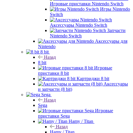
Игровые приставки Nintendo Switch
Игры Nintendo
Switch
Аксессуары Nintendo Switch
Запчасти
Nintendo Switch
Аксессуары для
Nintendo
8 bit
Назад
8 bit
Игровые
приставки 8 bit
Картриджи 8 bit
Аксессуары
и запчасти (8 bit)
Sega
Назад
Sega
Игровые
приставки Sega
Hamy / Titan
Назад
Hamy / Titan