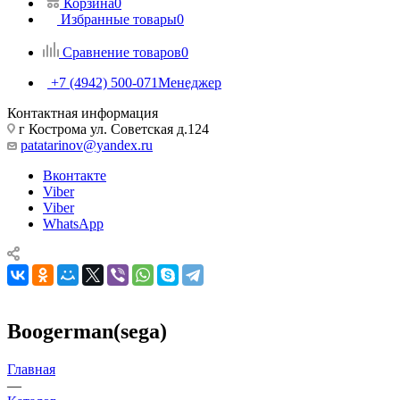
Корзина
0
Избранные товары
0
Сравнение товаров
0
+7 (4942) 500-071
Менеджер
Контактная информация
г Кострома ул. Советская д.124
patatarinov@yandex.ru
Вконтакте
Viber
Viber
WhatsApp
Boogerman(sega)
Главная
—