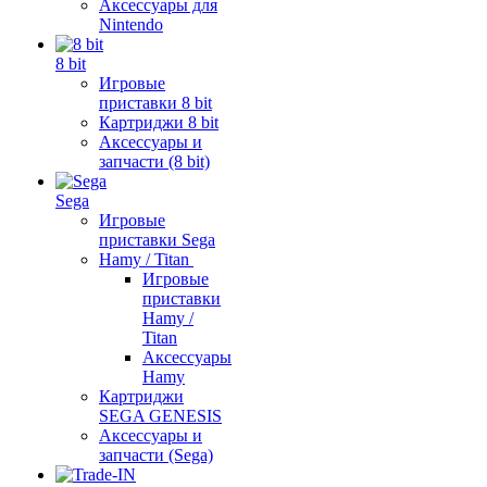
Аксессуары для
Nintendo
8 bit
Игровые
приставки 8 bit
Картриджи 8 bit
Аксессуары и
запчасти (8 bit)
Sega
Игровые
приставки Sega
Hamy / Titan
Игровые
приставки
Hamy /
Titan
Аксессуары
Hamy
Картриджи
SEGA GENESIS
Аксессуары и
запчасти (Sega)