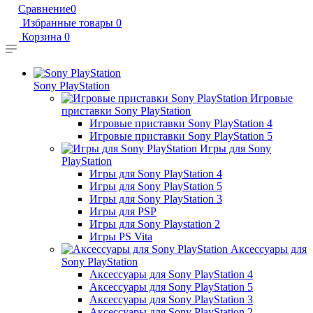
Сравнение
0
Избранные товары
0
Корзина
0
Sony PlayStation
Игровые
приставки Sony PlayStation
Игровые приставки Sony PlayStation 4
Игровые приставки Sony PlayStation 5
Игры для Sony
PlayStation
Игры для Sony PlayStation 4
Игры для Sony PlayStation 5
Игры для Sony PlayStation 3
Игры для PSP
Игры для Sony Playstation 2
Игры PS Vita
Аксессуары для
Sony PlayStation
Аксессуары для Sony PlayStation 4
Аксессуары для Sony PlayStation 5
Аксессуары для Sony PlayStation 3
Аксессуары для Sony PlayStation 2