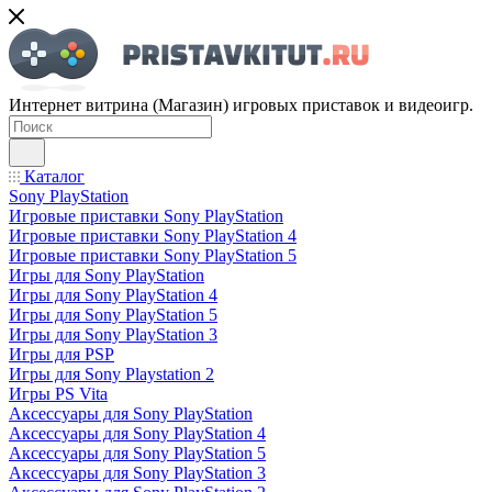
Интернет витрина (Магазин) игровых приставок и видеоигр.
Каталог
Sony PlayStation
Игровые приставки Sony PlayStation
Игровые приставки Sony PlayStation 4
Игровые приставки Sony PlayStation 5
Игры для Sony PlayStation
Игры для Sony PlayStation 4
Игры для Sony PlayStation 5
Игры для Sony PlayStation 3
Игры для PSP
Игры для Sony Playstation 2
Игры PS Vita
Аксессуары для Sony PlayStation
Аксессуары для Sony PlayStation 4
Аксессуары для Sony PlayStation 5
Аксессуары для Sony PlayStation 3