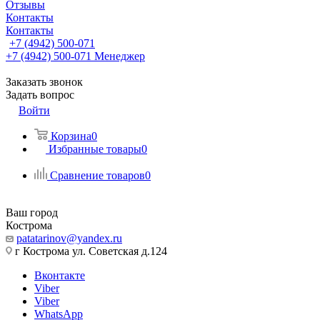
Отзывы
Контакты
Контакты
+7 (4942) 500-071
+7 (4942) 500-071
Менеджер
Заказать звонок
Задать вопрос
Войти
Корзина
0
Избранные товары
0
Сравнение товаров
0
Ваш город
Кострома
patatarinov@yandex.ru
г Кострома ул. Советская д.124
Вконтакте
Viber
Viber
WhatsApp