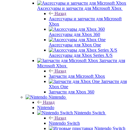
Аксессуары и запчасти для Microsoft Xbox
Назад
Аксессуары и запчасти для Microsoft
Xbox
Аксессуары для Xbox 360
Аксессуары для Xbox One
Аксессуары для Xbox Series X/S
Запчасти для
Microsoft Xbox
Назад
Запчасти для Microsoft Xbox
Запчасти для
Xbox One
Запчасти для Xbox 360
Nintendo
Назад
Nintendo
Nintendo Switch
Назад
Nintendo Switch