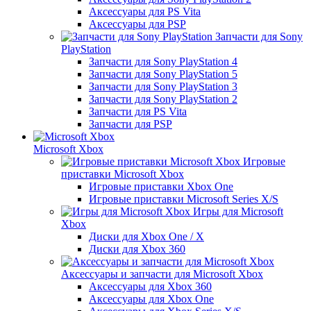
Аксессуары для PS Vita
Аксессуары для PSP
Запчасти для Sony
PlayStation
Запчасти для Sony PlayStation 4
Запчасти для Sony PlayStation 5
Запчасти для Sony PlayStation 3
Запчасти для Sony PlayStation 2
Запчасти для PS Vita
Запчасти для PSP
Microsoft Xbox
Игровые
приставки Microsoft Xbox
Игровые приставки Xbox One
Игровые приставки Microsoft Series X/S
Игры для Microsoft
Xbox
Диски для Xbox One / X
Диски для Xbox 360
Аксессуары и запчасти для Microsoft Xbox
Аксессуары для Xbox 360
Аксессуары для Xbox One