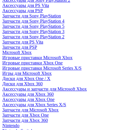
Аксессуары для Sony PlayStation 2
Аксессуары для PS Vita
Аксессуары для PSP
Запчасти для Sony PlayStation
Запчасти для Sony PlayStation 4
Запчасти для Sony PlayStation 5
Запчасти для Sony PlayStation 3
Запчасти для Sony PlayStation 2
Запчасти для PS Vita
Запчасти для PSP
Microsoft Xbox
Игровые приставки Microsoft Xbox
Игровые приставки Xbox One
Игровые приставки Microsoft Series X/S
Игры для Microsoft Xbox
Диски для Xbox One / X
Диски для Xbox 360
Аксессуары и запчасти для Microsoft Xbox
Аксессуары для Xbox 360
Аксессуары для Xbox One
Аксессуары для Xbox Series X/S
Запчасти для Microsoft Xbox
Запчасти для Xbox One
Запчасти для Xbox 360
Nintendo