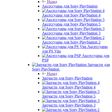
Назад
Аксессуары для Sony PlayStation
Аксессуары для Sony PlayStation 4
Аксессуары для Sony PlayStation 5
Аксессуары для Sony PlayStation 3
Аксессуары для Sony PlayStation 2
Аксессуары
для PS Vita
Аксессуары для
PSP
Запчасти для
Sony PlayStation
Назад
Запчасти для Sony PlayStation
Запчасти для Sony PlayStation 4
Запчасти для Sony PlayStation 5
Запчасти для Sony PlayStation 3