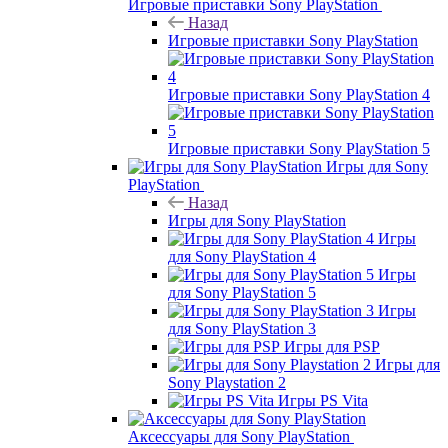
Игровые приставки Sony PlayStation
Назад
Игровые приставки Sony PlayStation
Игровые приставки Sony PlayStation 4
Игровые приставки Sony PlayStation 5
Игры для Sony
PlayStation
Назад
Игры для Sony PlayStation
Игры
для Sony PlayStation 4
Игры
для Sony PlayStation 5
Игры
для Sony PlayStation 3
Игры для PSP
Игры для
Sony Playstation 2
Игры PS Vita
Аксессуары для Sony PlayStation