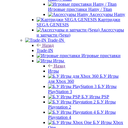
Игровые приставки Hamy / Titan
Аксессуары Hamy
Картриджи
SEGA GENESIS
Аксессуары
и запчасти (Sega)
Trade-IN
Назад
Trade-IN
Игровые приставки
Игры
Назад
Игры
Б.У Игры
для Xbox 360
Б.У Игры
PlayStation 3
Б.У Игры PSP
Б.У Игры
Playstation 2
Б.У Игры
Playstation 4
Б.У Игры Xbox
One