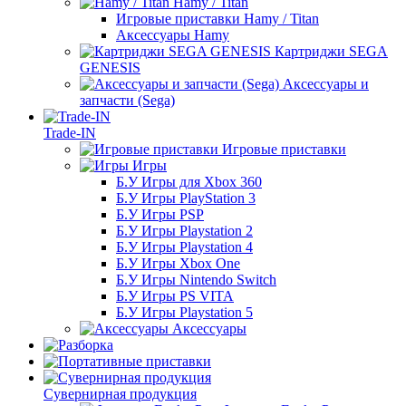
Hamy / Titan
Игровые приставки Hamy / Titan
Аксессуары Hamy
Картриджи SEGA
GENESIS
Аксессуары и
запчасти (Sega)
Trade-IN
Игровые приставки
Игры
Б.У Игры для Xbox 360
Б.У Игры PlayStation 3
Б.У Игры PSP
Б.У Игры Playstation 2
Б.У Игры Playstation 4
Б.У Игры Xbox One
Б.У Игры Nintendo Switch
Б.У Игры PS VITA
Б.У Игры Playstation 5
Аксессуары
Сувернирная продукция