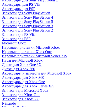
Аксессуары для Sony PlayStation 2
Аксессуары для PS Vita
Аксессуары для PSP
Запчасти для Sony PlayStation
Запчасти для Sony PlayStation 4
Запчасти для Sony PlayStation 5
Запчасти для Sony PlayStation 3
Запчасти для Sony PlayStation 2
Запчасти для PS Vita
Запчасти для PSP
Microsoft Xbox
Игровые приставки Microsoft Xbox
Игровые приставки Xbox One
Игровые приставки Microsoft Series X/S
Игры для Microsoft Xbox
Диски для Xbox One / X
Диски для Xbox 360
Аксессуары и запчасти для Microsoft Xbox
Аксессуары для Xbox 360
Аксессуары для Xbox One
Аксессуары для Xbox Series X/S
Запчасти для Microsoft Xbox
Запчасти для Xbox One
Запчасти для Xbox 360
Nintendo