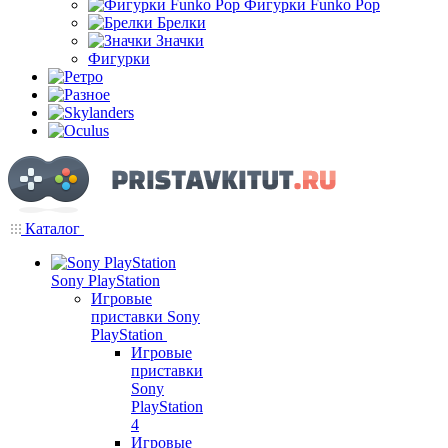
Фигурки Funko Pop
Брелки
Значки
Фигурки
Каталог
Sony PlayStation
Игровые
приставки Sony
PlayStation
Игровые
приставки
Sony
PlayStation
4
Игровые