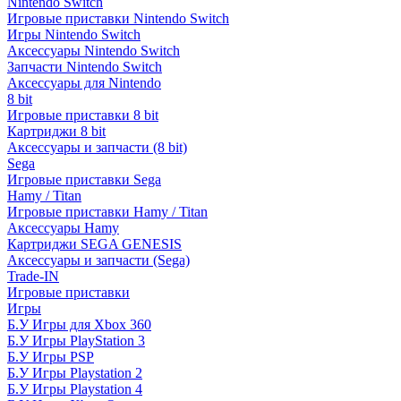
Nintendo Switch
Игровые приставки Nintendo Switch
Игры Nintendo Switch
Аксессуары Nintendo Switch
Запчасти Nintendo Switch
Аксессуары для Nintendo
8 bit
Игровые приставки 8 bit
Картриджи 8 bit
Аксессуары и запчасти (8 bit)
Sega
Игровые приставки Sega
Hamy / Titan
Игровые приставки Hamy / Titan
Аксессуары Hamy
Картриджи SEGA GENESIS
Аксессуары и запчасти (Sega)
Trade-IN
Игровые приставки
Игры
Б.У Игры для Xbox 360
Б.У Игры PlayStation 3
Б.У Игры PSP
Б.У Игры Playstation 2
Б.У Игры Playstation 4