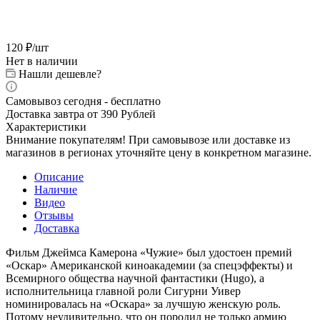
120
₽
/шт
Нет в наличии
Нашли дешевле?
Самовывоз сегодня - бесплатно
Доставка завтра от 390 Рублей
Характеристики
Внимание покупателям! При самовывозе или доставке из
магазинов в регионах уточняйте цену в конкретном магазине.
Описание
Наличие
Видео
Отзывы
Доставка
Фильм Джеймса Камерона «Чужие» был удостоен премий
«Оскар» Американской киноакадемии (за спецэффекты) и
Всемирного общества научной фантастики (Hugo), а
исполнительница главной роли Сигурни Уивер
номинировалась на «Оскара» за лучшую женскую роль.
Потому неудивительно, что он породил не только армию