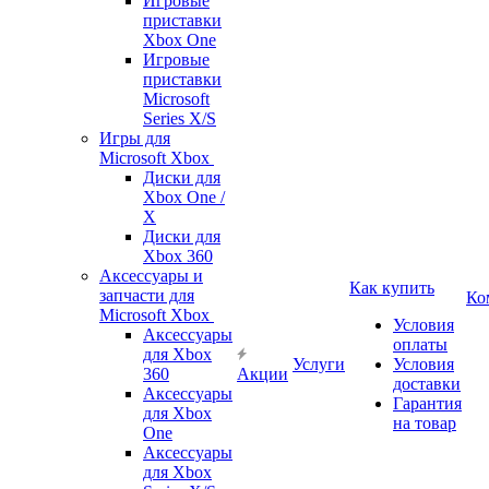
Игровые
приставки
Xbox One
Игровые
приставки
Microsoft
Series X/S
Игры для
Microsoft Xbox
Диски для
Xbox One /
X
Диски для
Xbox 360
Аксессуары и
Как купить
запчасти для
Ко
Microsoft Xbox
Условия
Аксессуары
оплаты
для Xbox
Услуги
Условия
360
Акции
доставки
Аксессуары
Гарантия
для Xbox
на товар
One
Аксессуары
для Xbox