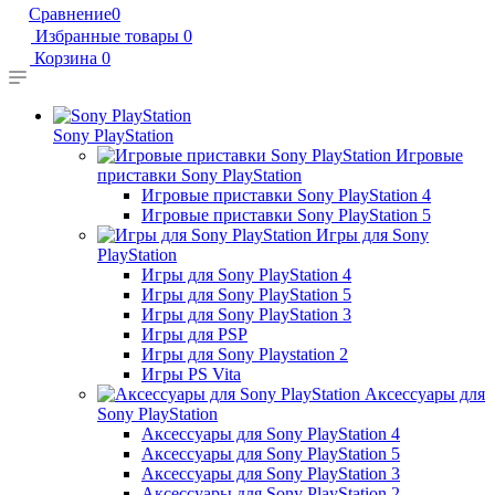
Сравнение
0
Избранные товары
0
Корзина
0
Sony PlayStation
Игровые
приставки Sony PlayStation
Игровые приставки Sony PlayStation 4
Игровые приставки Sony PlayStation 5
Игры для Sony
PlayStation
Игры для Sony PlayStation 4
Игры для Sony PlayStation 5
Игры для Sony PlayStation 3
Игры для PSP
Игры для Sony Playstation 2
Игры PS Vita
Аксессуары для
Sony PlayStation
Аксессуары для Sony PlayStation 4
Аксессуары для Sony PlayStation 5
Аксессуары для Sony PlayStation 3
Аксессуары для Sony PlayStation 2