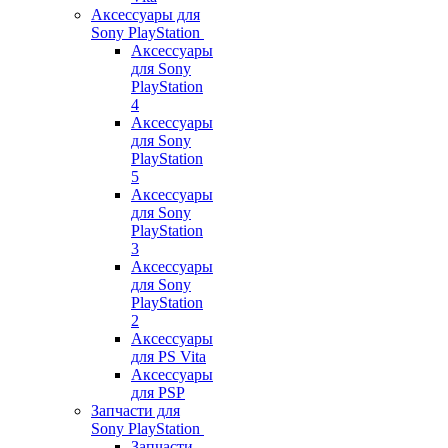
Аксессуары для
Sony PlayStation
Аксессуары
для Sony
PlayStation
4
Аксессуары
для Sony
PlayStation
5
Аксессуары
для Sony
PlayStation
3
Аксессуары
для Sony
PlayStation
2
Аксессуары
для PS Vita
Аксессуары
для PSP
Запчасти для
Sony PlayStation
Запчасти