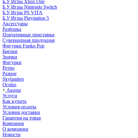
Б.У Игры Xbox One
Б.У Игры Nintendo Switch
Б.У Игры PS VITA
Б.У Игры Playstation 5
Аксессуары
Разборка
Портативные приставки
Сувернирная продукция
Фигурки Funko Pop
Брелки
Значки
Фигурки
Ретро
Разное
Skylanders
Oculus
Акции
Услуги
Как купить
Условия оплаты
Условия доставки
Гарантия на товар
Компания
О компании
Новости