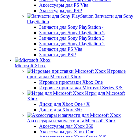
Аксессуары для PS Vita
Аксессуары для PSP
Запчасти для Sony
PlayStation
Запчасти для Sony PlayStation 4
Запчасти для Sony PlayStation 5
Запчасти для Sony PlayStation 3
Запчасти для Sony PlayStation 2
Запчасти для PS Vita
Запчасти для PSP
Microsoft Xbox
Игровые
приставки Microsoft Xbox
Игровые приставки Xbox One
Игровые приставки Microsoft Series X/S
Игры для Microsoft
Xbox
Диски для Xbox One / X
Диски для Xbox 360
Аксессуары и запчасти для Microsoft Xbox
Аксессуары для Xbox 360
Аксессуары для Xbox One