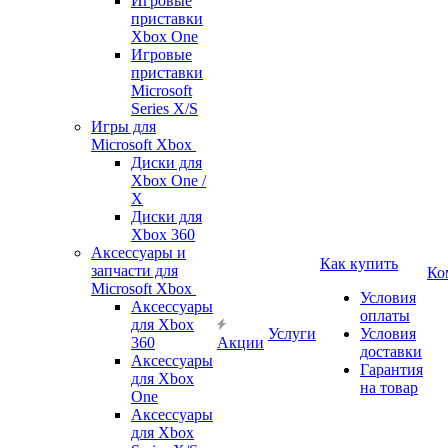
Игровые
приставки
Xbox One
Игровые
приставки
Microsoft
Series X/S
Игры для
Microsoft Xbox
Диски для
Xbox One /
X
Диски для
Xbox 360
Аксессуары и
Как купить
запчасти для
Ко
Microsoft Xbox
Условия
Аксессуары
оплаты
для Xbox
Услуги
Условия
360
Акции
доставки
Аксессуары
Гарантия
для Xbox
на товар
One
Аксессуары
для Xbox