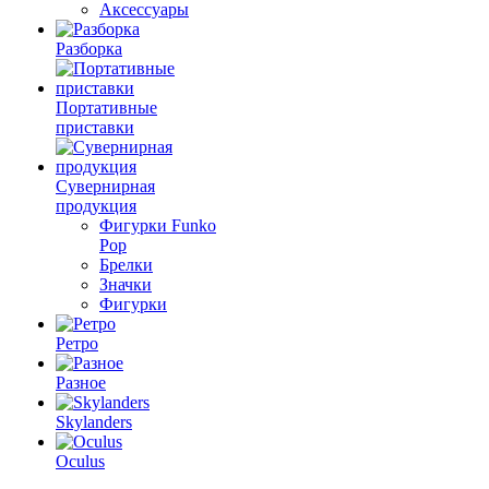
Аксессуары
Разборка
Портативные
приставки
Сувернирная
продукция
Фигурки Funko
Pop
Брелки
Значки
Фигурки
Ретро
Разное
Skylanders
Oculus