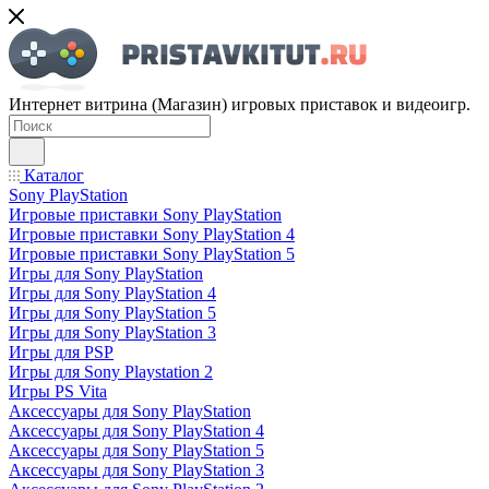
Интернет витрина (Магазин) игровых приставок и видеоигр.
Каталог
Sony PlayStation
Игровые приставки Sony PlayStation
Игровые приставки Sony PlayStation 4
Игровые приставки Sony PlayStation 5
Игры для Sony PlayStation
Игры для Sony PlayStation 4
Игры для Sony PlayStation 5
Игры для Sony PlayStation 3
Игры для PSP
Игры для Sony Playstation 2
Игры PS Vita
Аксессуары для Sony PlayStation
Аксессуары для Sony PlayStation 4
Аксессуары для Sony PlayStation 5
Аксессуары для Sony PlayStation 3