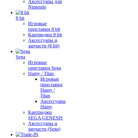
Аксессуары для
Nintendo
8 bit
Игровые
приставки 8 bit
Картриджи 8 bit
Аксессуары и
запчасти (8 bit)
Sega
Игровые
приставки Sega
Hamy / Titan
Игровые
приставки
Hamy /
Titan
Аксессуары
Hamy
Картриджи
SEGA GENESIS
Аксессуары и
запчасти (Sega)