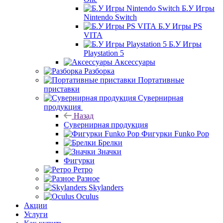
Б.У Игры
Nintendo Switch
Б.У Игры PS
VITA
Б.У Игры
Playstation 5
Аксессуары
Разборка
Портативные
приставки
Сувернирная
продукция
Назад
Сувернирная продукция
Фигурки Funko Pop
Брелки
Значки
Фигурки
Ретро
Разное
Skylanders
Oculus
Акции
Услуги