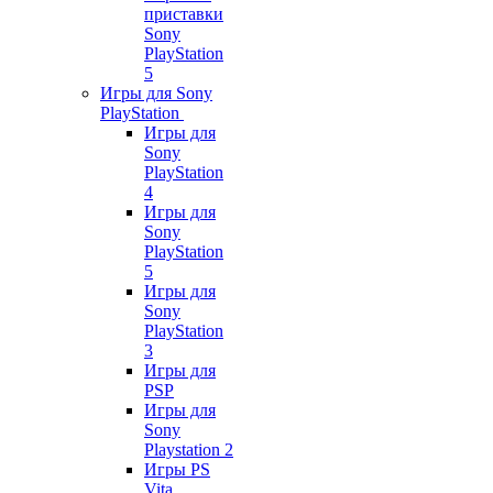
приставки
Sony
PlayStation
5
Игры для Sony
PlayStation
Игры для
Sony
PlayStation
4
Игры для
Sony
PlayStation
5
Игры для
Sony
PlayStation
3
Игры для
PSP
Игры для
Sony
Playstation 2
Игры PS
Vita