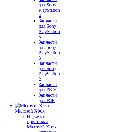
для Sony
PlayStation
4
Запчасти
для Sony
PlayStation
5
Запчасти
для Sony
PlayStation
3
Запчасти
для Sony
PlayStation
2
Запчасти
для PS Vita
Запчасти
для PSP
Microsoft Xbox
Игровые
приставки
Microsoft Xbox