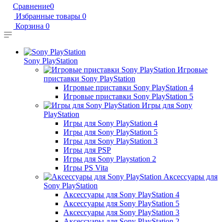
Сравнение
0
Избранные товары
0
Корзина
0
Sony PlayStation
Игровые
приставки Sony PlayStation
Игровые приставки Sony PlayStation 4
Игровые приставки Sony PlayStation 5
Игры для Sony
PlayStation
Игры для Sony PlayStation 4
Игры для Sony PlayStation 5
Игры для Sony PlayStation 3
Игры для PSP
Игры для Sony Playstation 2
Игры PS Vita
Аксессуары для
Sony PlayStation
Аксессуары для Sony PlayStation 4
Аксессуары для Sony PlayStation 5
Аксессуары для Sony PlayStation 3
Аксессуары для Sony PlayStation 2