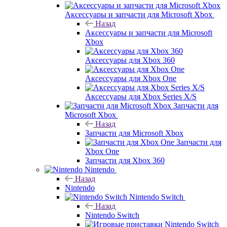
Аксессуары и запчасти для Microsoft Xbox
Назад
Аксессуары и запчасти для Microsoft
Xbox
Аксессуары для Xbox 360
Аксессуары для Xbox One
Аксессуары для Xbox Series X/S
Запчасти для
Microsoft Xbox
Назад
Запчасти для Microsoft Xbox
Запчасти для
Xbox One
Запчасти для Xbox 360
Nintendo
Назад
Nintendo
Nintendo Switch
Назад
Nintendo Switch