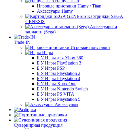
Hamy / Titan
Игровые приставки Hamy / Titan
Аксессуары Hamy
Картриджи SEGA
GENESIS
Аксессуары и
запчасти (Sega)
Trade-IN
Игровые приставки
Игры
Б.У Игры для Xbox 360
Б.У Игры PlayStation 3
Б.У Игры PSP
Б.У Игры Playstation 2
Б.У Игры Playstation 4
Б.У Игры Xbox One
Б.У Игры Nintendo Switch
Б.У Игры PS VITA
Б.У Игры Playstation 5
Аксессуары
Сувернирная продукция