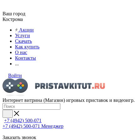
Ваш город
Кострома
Акции
Услуги
Скачать
Как купить
О нас
Контакты
...
Войти
Интернет витрина (Магазин) игровых приставок и видеоигр.
+7 (4942) 500-071
+7 (4942) 500-071
Менеджер
Заказать звонок