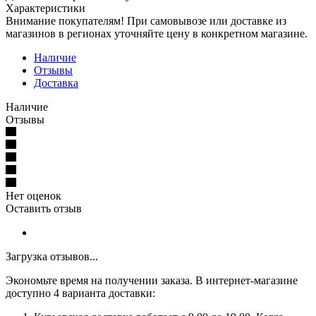
Характеристики
Внимание покупателям! При самовывозе или доставке из
магазинов в регионах уточняйте цену в конкретном магазине.
Наличие
Отзывы
Доставка
Наличие
Отзывы
Нет оценок
Оставить отзыв
Загрузка отзывов...
Экономьте время на получении заказа. В интернет-магазине
доступно 4 варианта доставки: