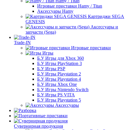
Hamy / Titan
Игровые приставки Hamy / Titan
Аксессуары Hamy
Картриджи SEGA
GENESIS
Аксессуары и
запчасти (Sega)
Trade-IN
Игровые приставки
Игры
Б.У Игры для Xbox 360
Б.У Игры PlayStation 3
Б.У Игры PSP
Б.У Игры Playstation 2
Б.У Игры Playstation 4
Б.У Игры Xbox One
Б.У Игры Nintendo Switch
Б.У Игры PS VITA
Б.У Игры Playstation 5
Аксессуары
Сувернирная продукция