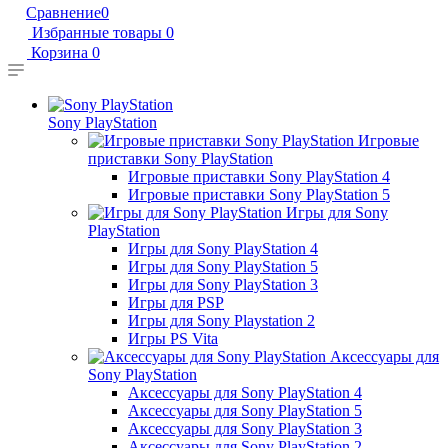
Сравнение
0
Избранные товары
0
Корзина
0
Sony PlayStation
Игровые
приставки Sony PlayStation
Игровые приставки Sony PlayStation 4
Игровые приставки Sony PlayStation 5
Игры для Sony
PlayStation
Игры для Sony PlayStation 4
Игры для Sony PlayStation 5
Игры для Sony PlayStation 3
Игры для PSP
Игры для Sony Playstation 2
Игры PS Vita
Аксессуары для
Sony PlayStation
Аксессуары для Sony PlayStation 4
Аксессуары для Sony PlayStation 5
Аксессуары для Sony PlayStation 3
Аксессуары для Sony PlayStation 2