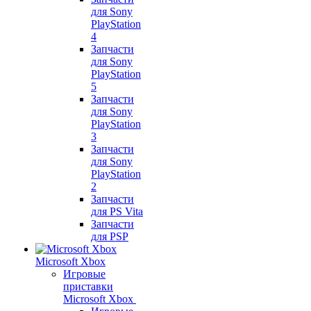
для Sony
PlayStation
4
Запчасти
для Sony
PlayStation
5
Запчасти
для Sony
PlayStation
3
Запчасти
для Sony
PlayStation
2
Запчасти
для PS Vita
Запчасти
для PSP
Microsoft Xbox
Игровые
приставки
Microsoft Xbox