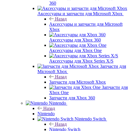
360
Аксессуары и запчасти для Microsoft Xbox
Назад
Аксессуары и запчасти для Microsoft
Xbox
Аксессуары для Xbox 360
Аксессуары для Xbox One
Аксессуары для Xbox Series X/S
Запчасти для
Microsoft Xbox
Назад
Запчасти для Microsoft Xbox
Запчасти для
Xbox One
Запчасти для Xbox 360
Nintendo
Назад
Nintendo
Nintendo Switch
Назад
Nintendo Switch