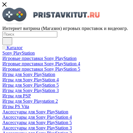
Интернет витрина (Магазин) игровых приставок и видеоигр.
Каталог
Sony PlayStation
Игровые приставки Sony PlayStation
Игровые приставки Sony PlayStation 4
Игровые приставки Sony PlayStation 5
Игры для Sony PlayStation
Игры для Sony PlayStation 4
Игры для Sony PlayStation 5
Игры для Sony PlayStation 3
Игры для PSP
Игры для Sony Playstation 2
Игры PS Vita
Аксессуары для Sony PlayStation
Аксессуары для Sony PlayStation 4
Аксессуары для Sony PlayStation 5
Аксессуары для Sony PlayStation 3