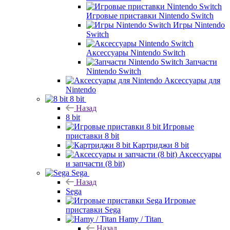
Игровые приставки Nintendo Switch
Игры Nintendo
Switch
Аксессуары Nintendo Switch
Запчасти
Nintendo Switch
Аксессуары для
Nintendo
8 bit
Назад
8 bit
Игровые
приставки 8 bit
Картриджи 8 bit
Аксессуары
и запчасти (8 bit)
Sega
Назад
Sega
Игровые
приставки Sega
Hamy / Titan
Назад