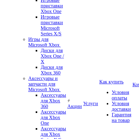
Игровые
приставки
Xbox One
Игровые
приставки
Microsoft
Series X/S
Игры для
Microsoft Xbox
Диски для
Xbox One /
X
Диски для
Xbox 360
Аксессуары и
Как купить
запчасти для
Ко
Microsoft Xbox
Условия
Аксессуары
оплаты
для Xbox
Услуги
Условия
360
Акции
доставки
Аксессуары
Гарантия
для Xbox
на товар
One
Аксессуары
для Xbox