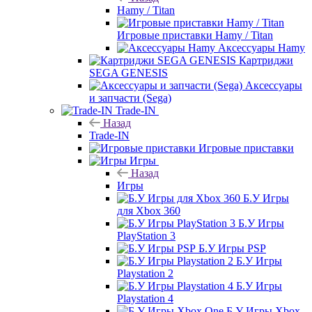
Hamy / Titan
Игровые приставки Hamy / Titan
Аксессуары Hamy
Картриджи
SEGA GENESIS
Аксессуары
и запчасти (Sega)
Trade-IN
Назад
Trade-IN
Игровые приставки
Игры
Назад
Игры
Б.У Игры
для Xbox 360
Б.У Игры
PlayStation 3
Б.У Игры PSP
Б.У Игры
Playstation 2
Б.У Игры
Playstation 4
Б.У Игры Xbox