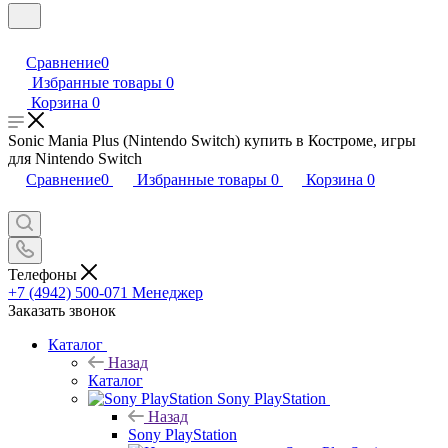
Сравнение
0
Избранные товары
0
Корзина
0
Sonic Mania Plus (Nintendo Switch) купить в Костроме, игры
для Nintendo Switch
Сравнение
0
Избранные товары
0
Корзина
0
Телефоны
+7 (4942) 500-071
Менеджер
Заказать звонок
Каталог
Назад
Каталог
Sony PlayStation
Назад
Sony PlayStation