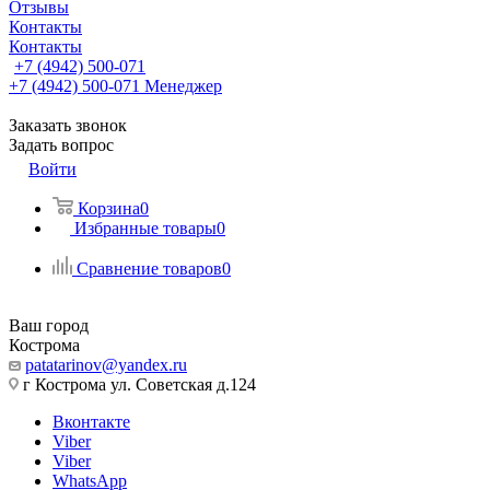
Отзывы
Контакты
Контакты
+7 (4942) 500-071
+7 (4942) 500-071
Менеджер
Заказать звонок
Задать вопрос
Войти
Корзина
0
Избранные товары
0
Сравнение товаров
0
Ваш город
Кострома
patatarinov@yandex.ru
г Кострома ул. Советская д.124
Вконтакте
Viber
Viber
WhatsApp