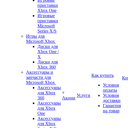
Игровые
приставки
Xbox One
Игровые
приставки
Microsoft
Series X/S
Игры для
Microsoft Xbox
Диски для
Xbox One /
X
Диски для
Xbox 360
Аксессуары и
Как купить
запчасти для
Ко
Microsoft Xbox
Условия
Аксессуары
оплаты
для Xbox
Услуги
Условия
360
Акции
доставки
Аксессуары
Гарантия
для Xbox
на товар
One
Аксессуары
для Xbox