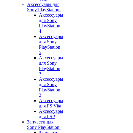
Аксессуары для
Sony PlayStation
Аксессуары
для Sony
PlayStation
4
Аксессуары
для Sony
PlayStation
5
Аксессуары
для Sony
PlayStation
3
Аксессуары
для Sony
PlayStation
2
Аксессуары
для PS Vita
Аксессуары
для PSP
Запчасти для
Sony PlayStation
Запчасти