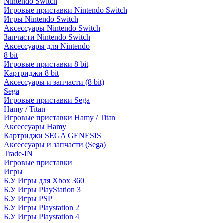
Nintendo Switch
Игровые приставки Nintendo Switch
Игры Nintendo Switch
Аксессуары Nintendo Switch
Запчасти Nintendo Switch
Аксессуары для Nintendo
8 bit
Игровые приставки 8 bit
Картриджи 8 bit
Аксессуары и запчасти (8 bit)
Sega
Игровые приставки Sega
Hamy / Titan
Игровые приставки Hamy / Titan
Аксессуары Hamy
Картриджи SEGA GENESIS
Аксессуары и запчасти (Sega)
Trade-IN
Игровые приставки
Игры
Б.У Игры для Xbox 360
Б.У Игры PlayStation 3
Б.У Игры PSP
Б.У Игры Playstation 2
Б.У Игры Playstation 4