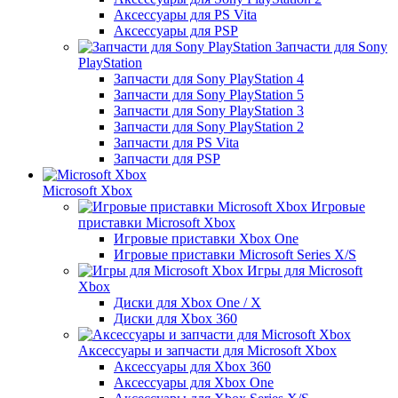
Аксессуары для PS Vita
Аксессуары для PSP
Запчасти для Sony
PlayStation
Запчасти для Sony PlayStation 4
Запчасти для Sony PlayStation 5
Запчасти для Sony PlayStation 3
Запчасти для Sony PlayStation 2
Запчасти для PS Vita
Запчасти для PSP
Microsoft Xbox
Игровые
приставки Microsoft Xbox
Игровые приставки Xbox One
Игровые приставки Microsoft Series X/S
Игры для Microsoft
Xbox
Диски для Xbox One / X
Диски для Xbox 360
Аксессуары и запчасти для Microsoft Xbox
Аксессуары для Xbox 360
Аксессуары для Xbox One