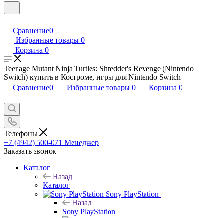
Сравнение
0
Избранные товары
0
Корзина
0
Teenage Mutant Ninja Turtles: Shredder's Revenge (Nintendo
Switch) купить в Костроме, игры для Nintendo Switch
Сравнение
0
Избранные товары
0
Корзина
0
Телефоны
+7 (4942) 500-071
Менеджер
Заказать звонок
Каталог
Назад
Каталог
Sony PlayStation
Назад
Sony PlayStation