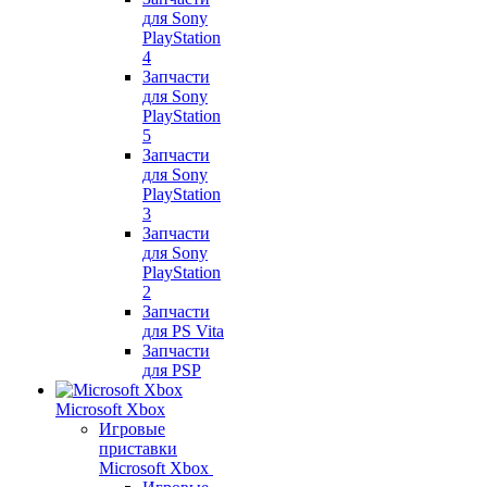
для Sony
PlayStation
4
Запчасти
для Sony
PlayStation
5
Запчасти
для Sony
PlayStation
3
Запчасти
для Sony
PlayStation
2
Запчасти
для PS Vita
Запчасти
для PSP
Microsoft Xbox
Игровые
приставки
Microsoft Xbox