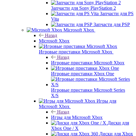
Запчасти для Sony PlayStation 2
Запчасти для PS
Vita
Запчасти для PSP
Microsoft Xbox
Назад
Microsoft Xbox
Игровые приставки Microsoft Xbox
Назад
Игровые приставки Microsoft Xbox
Игровые приставки Xbox One
Игровые приставки Microsoft Series
X/S
Игры для
Microsoft Xbox
Назад
Игры для Microsoft Xbox
Диски для
Xbox One / X
Диски для Xbox