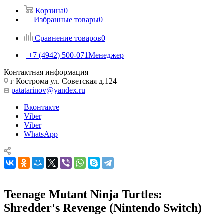
Корзина
0
Избранные товары
0
Сравнение товаров
0
+7 (4942) 500-071
Менеджер
Контактная информация
г Кострома ул. Советская д.124
patatarinov@yandex.ru
Вконтакте
Viber
Viber
WhatsApp
Teenage Mutant Ninja Turtles:
Shredder's Revenge (Nintendo Switch)