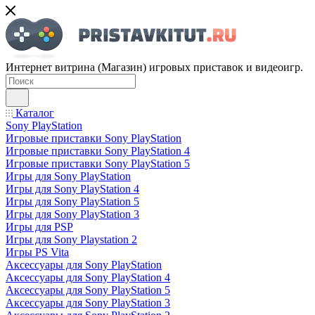
Интернет витрина (Магазин) игровых приставок и видеоигр.
Каталог
Sony PlayStation
Игровые приставки Sony PlayStation
Игровые приставки Sony PlayStation 4
Игровые приставки Sony PlayStation 5
Игры для Sony PlayStation
Игры для Sony PlayStation 4
Игры для Sony PlayStation 5
Игры для Sony PlayStation 3
Игры для PSP
Игры для Sony Playstation 2
Игры PS Vita
Аксессуары для Sony PlayStation
Аксессуары для Sony PlayStation 4
Аксессуары для Sony PlayStation 5
Аксессуары для Sony PlayStation 3