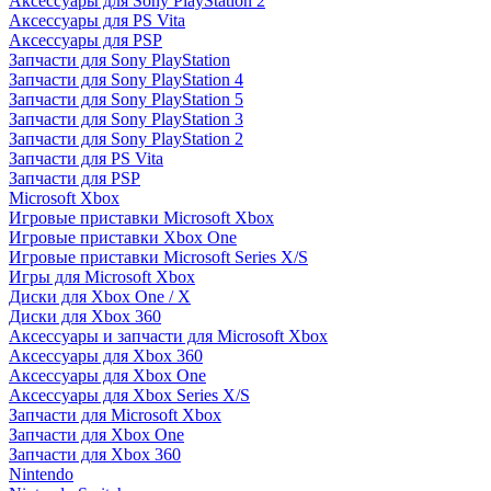
Аксессуары для Sony PlayStation 2
Аксессуары для PS Vita
Аксессуары для PSP
Запчасти для Sony PlayStation
Запчасти для Sony PlayStation 4
Запчасти для Sony PlayStation 5
Запчасти для Sony PlayStation 3
Запчасти для Sony PlayStation 2
Запчасти для PS Vita
Запчасти для PSP
Microsoft Xbox
Игровые приставки Microsoft Xbox
Игровые приставки Xbox One
Игровые приставки Microsoft Series X/S
Игры для Microsoft Xbox
Диски для Xbox One / X
Диски для Xbox 360
Аксессуары и запчасти для Microsoft Xbox
Аксессуары для Xbox 360
Аксессуары для Xbox One
Аксессуары для Xbox Series X/S
Запчасти для Microsoft Xbox
Запчасти для Xbox One
Запчасти для Xbox 360
Nintendo