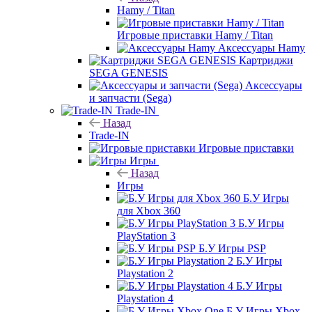
Hamy / Titan
Игровые приставки Hamy / Titan
Аксессуары Hamy
Картриджи
SEGA GENESIS
Аксессуары
и запчасти (Sega)
Trade-IN
Назад
Trade-IN
Игровые приставки
Игры
Назад
Игры
Б.У Игры
для Xbox 360
Б.У Игры
PlayStation 3
Б.У Игры PSP
Б.У Игры
Playstation 2
Б.У Игры
Playstation 4
Б.У Игры Xbox