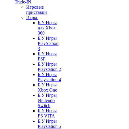
Trade-IN
Игровые
приставки
Игры
Б.У Игры
для Xbox
360
Б.У Игры
PlayStation
3
Б.У Игры
PSP
Б.У Игры
Playstation 2
Б.У Игры
Playstation 4
Б.У Игры
Xbox One
Б.У Игры
Nintendo
Switch
Б.У Игры
PS VITA
Б.У Игры
Playstation 5