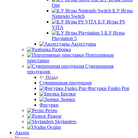
One
Б.У Игры
Nintendo Switch
Б.У Игры PS
VITA
Б.У Игры
Playstation 5
Аксессуары
Разборка
Портативные
приставки
Сувернирная
продукция
Назад
Сувернирная продукция
Фигурки Funko Pop
Брелки
Значки
Фигурки
Ретро
Разное
Skylanders
Oculus
Акции