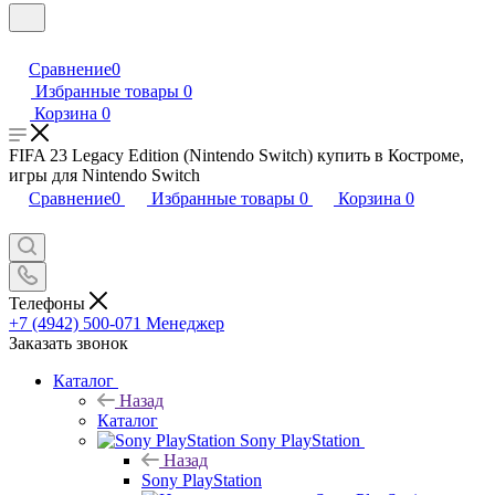
Сравнение
0
Избранные товары
0
Корзина
0
FIFA 23 Legacy Edition (Nintendo Switch) купить в Костроме,
игры для Nintendo Switch
Сравнение
0
Избранные товары
0
Корзина
0
Телефоны
+7 (4942) 500-071
Менеджер
Заказать звонок
Каталог
Назад
Каталог
Sony PlayStation
Назад
Sony PlayStation