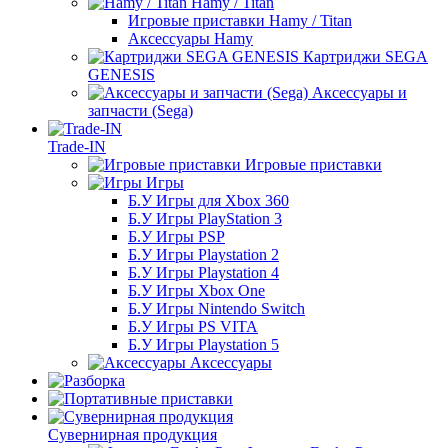
Hamy / Titan
Игровые приставки Hamy / Titan
Аксессуары Hamy
Картриджи SEGA
GENESIS
Аксессуары и
запчасти (Sega)
Trade-IN
Игровые приставки
Игры
Б.У Игры для Xbox 360
Б.У Игры PlayStation 3
Б.У Игры PSP
Б.У Игры Playstation 2
Б.У Игры Playstation 4
Б.У Игры Xbox One
Б.У Игры Nintendo Switch
Б.У Игры PS VITA
Б.У Игры Playstation 5
Аксессуары
Сувернирная продукция