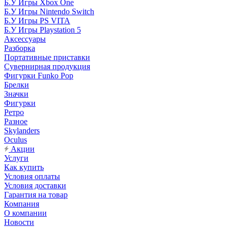
Б.У Игры Xbox One
Б.У Игры Nintendo Switch
Б.У Игры PS VITA
Б.У Игры Playstation 5
Аксессуары
Разборка
Портативные приставки
Сувернирная продукция
Фигурки Funko Pop
Брелки
Значки
Фигурки
Ретро
Разное
Skylanders
Oculus
Акции
Услуги
Как купить
Условия оплаты
Условия доставки
Гарантия на товар
Компания
О компании
Новости