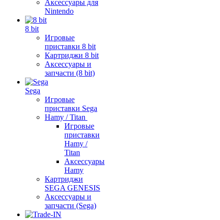
Аксессуары для
Nintendo
8 bit
Игровые
приставки 8 bit
Картриджи 8 bit
Аксессуары и
запчасти (8 bit)
Sega
Игровые
приставки Sega
Hamy / Titan
Игровые
приставки
Hamy /
Titan
Аксессуары
Hamy
Картриджи
SEGA GENESIS
Аксессуары и
запчасти (Sega)