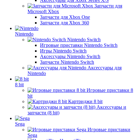
Аксессуары для Xbox Series X/S
Запчасти для
Microsoft Xbox
Запчасти для Xbox One
Запчасти для Xbox 360
Nintendo
Nintendo Switch
Игровые приставки Nintendo Switch
Игры Nintendo Switch
Аксессуары Nintendo Switch
Запчасти Nintendo Switch
Аксессуары для
Nintendo
8 bit
Игровые приставки 8
bit
Картриджи 8 bit
Аксессуары и
запчасти (8 bit)
Sega
Игровые приставки
Sega