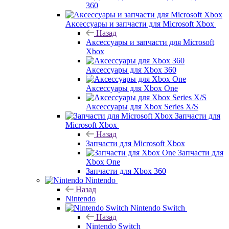
360
Аксессуары и запчасти для Microsoft Xbox
Назад
Аксессуары и запчасти для Microsoft
Xbox
Аксессуары для Xbox 360
Аксессуары для Xbox One
Аксессуары для Xbox Series X/S
Запчасти для
Microsoft Xbox
Назад
Запчасти для Microsoft Xbox
Запчасти для
Xbox One
Запчасти для Xbox 360
Nintendo
Назад
Nintendo
Nintendo Switch
Назад
Nintendo Switch