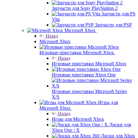
Запчасти для Sony PlayStation 2
Запчасти для PS
Vita
Запчасти для PSP
Microsoft Xbox
Назад
Microsoft Xbox
Игровые приставки Microsoft Xbox
Назад
Игровые приставки Microsoft Xbox
Игровые приставки Xbox One
Игровые приставки Microsoft Series
X/S
Игры для
Microsoft Xbox
Назад
Игры для Microsoft Xbox
Диски для
Xbox One / X
Диски для Xbox