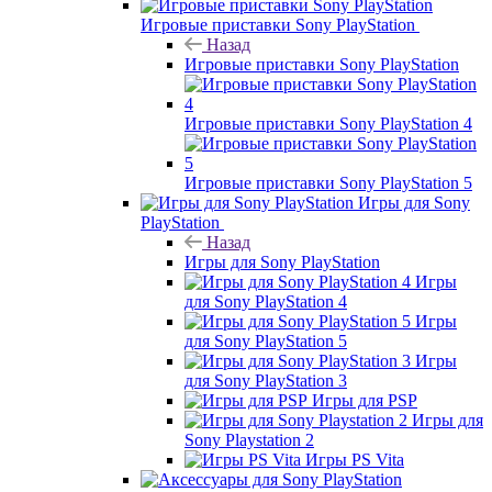
Игровые приставки Sony PlayStation
Назад
Игровые приставки Sony PlayStation
Игровые приставки Sony PlayStation 4
Игровые приставки Sony PlayStation 5
Игры для Sony
PlayStation
Назад
Игры для Sony PlayStation
Игры
для Sony PlayStation 4
Игры
для Sony PlayStation 5
Игры
для Sony PlayStation 3
Игры для PSP
Игры для
Sony Playstation 2
Игры PS Vita