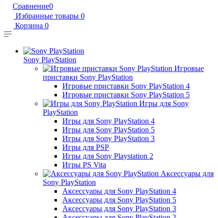
Сравнение
0
Избранные товары
0
Корзина
0
Sony PlayStation
Игровые
приставки Sony PlayStation
Игровые приставки Sony PlayStation 4
Игровые приставки Sony PlayStation 5
Игры для Sony
PlayStation
Игры для Sony PlayStation 4
Игры для Sony PlayStation 5
Игры для Sony PlayStation 3
Игры для PSP
Игры для Sony Playstation 2
Игры PS Vita
Аксессуары для
Sony PlayStation
Аксессуары для Sony PlayStation 4
Аксессуары для Sony PlayStation 5
Аксессуары для Sony PlayStation 3
Аксессуары для Sony PlayStation 2