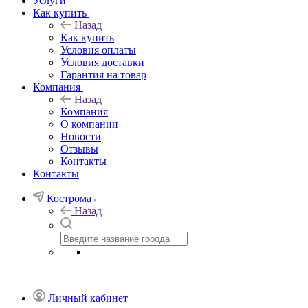
Услуги
Как купить
Назад
Как купить
Условия оплаты
Условия доставки
Гарантия на товар
Компания
Назад
Компания
О компании
Новости
Отзывы
Контакты
Контакты
Кострома
Назад
Личный кабинет