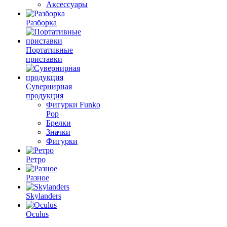
Аксессуары
Разборка
Портативные
приставки
Сувернирная
продукция
Фигурки Funko
Pop
Брелки
Значки
Фигурки
Ретро
Разное
Skylanders
Oculus