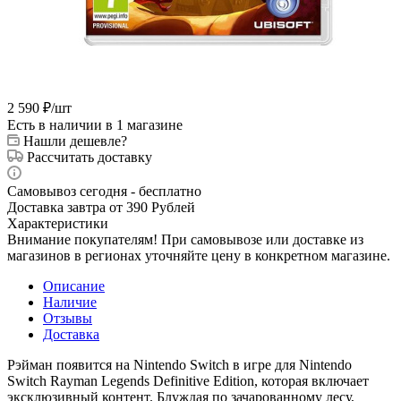
2 590
₽
/шт
Есть в наличии
в 1 магазине
Нашли дешевле?
Рассчитать доставку
Самовывоз сегодня - бесплатно
Доставка завтра от 390 Рублей
Характеристики
Внимание покупателям! При самовывозе или доставке из
магазинов в регионах уточняйте цену в конкретном магазине.
Описание
Наличие
Отзывы
Доставка
Рэйман появится на Nintendo Switch в игре для Nintendo
Switch Rayman Legends Definitive Edition, которая включает
эксклюзивный контент. Блуждая по зачарованному лесу,