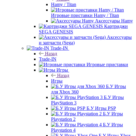
Hamy / Titan
Игровые приставки Hamy / Titan
Аксессуары Hamy
Картриджи
SEGA GENESIS
Аксессуары
и запчасти (Sega)
Trade-IN
Назад
Trade-IN
Игровые приставки
Игры
Назад
Игры
Б.У Игры
для Xbox 360
Б.У Игры
PlayStation 3
Б.У Игры PSP
Б.У Игры
Playstation 2
Б.У Игры
Playstation 4
Б.У Игры Xbox