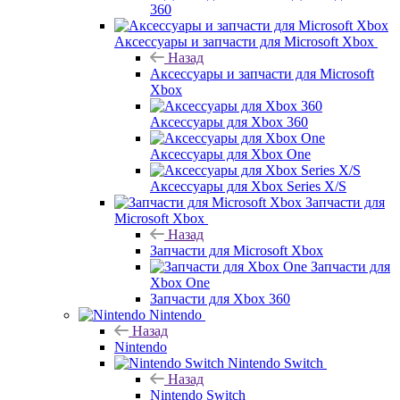
360
Аксессуары и запчасти для Microsoft Xbox
Назад
Аксессуары и запчасти для Microsoft
Xbox
Аксессуары для Xbox 360
Аксессуары для Xbox One
Аксессуары для Xbox Series X/S
Запчасти для
Microsoft Xbox
Назад
Запчасти для Microsoft Xbox
Запчасти для
Xbox One
Запчасти для Xbox 360
Nintendo
Назад
Nintendo
Nintendo Switch
Назад
Nintendo Switch