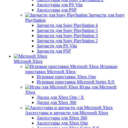
Аксессуары для PS Vita
Аксессуары для PSP
Запчасти для Sony
PlayStation
Запчасти для Sony PlayStation 4
Запчасти для Sony PlayStation 5
Запчасти для Sony PlayStation 3
Запчасти для Sony PlayStation 2
Запчасти для PS Vita
Запчасти для PSP
Microsoft Xbox
Игровые
приставки Microsoft Xbox
Игровые приставки Xbox One
Игровые приставки Microsoft Series X/S
Игры для Microsoft
Xbox
Диски для Xbox One / X
Диски для Xbox 360
Аксессуары и запчасти для Microsoft Xbox
Аксессуары для Xbox 360
Аксессуары для Xbox One