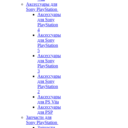
Аксессуары для
Sony PlayStation
Аксессуары
для Sony
PlayStation
4
Аксессуары
для Sony
PlayStation
5
Аксессуары
для Sony
PlayStation
3
Аксессуары
для Sony
PlayStation
2
Аксессуары
для PS Vita
Аксессуары
для PSP
Запчасти для
Sony PlayStation
Запчасти