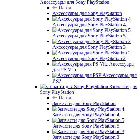
Аксессуары для Sony PlayStation
Назад
Аксессуары для Sony PlayStation
Аксессуары для Sony PlayStation 4
Аксессуары для Sony PlayStation 5
Аксессуары для Sony PlayStation 3
Аксессуары для Sony PlayStation 2
Аксессуары
для PS Vita
Аксессуары для
PSP
Запчасти для
Sony PlayStation
Назад
Запчасти для Sony PlayStation
Запчасти для Sony PlayStation 4
Запчасти для Sony PlayStation 5
Запчасти для Sony PlayStation 3