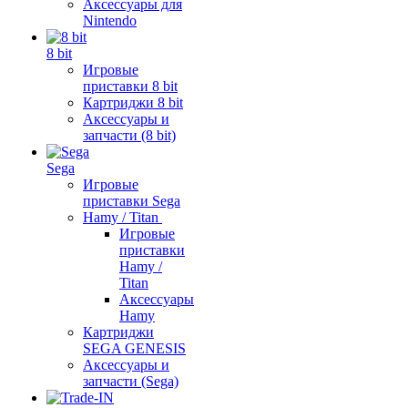
Аксессуары для
Nintendo
8 bit
Игровые
приставки 8 bit
Картриджи 8 bit
Аксессуары и
запчасти (8 bit)
Sega
Игровые
приставки Sega
Hamy / Titan
Игровые
приставки
Hamy /
Titan
Аксессуары
Hamy
Картриджи
SEGA GENESIS
Аксессуары и
запчасти (Sega)