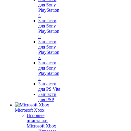
для Sony
PlayStation
4
Запчасти
для Sony
PlayStation
5
Запчасти
для Sony
PlayStation
3
Запчасти
для Sony
PlayStation
2
Запчасти
для PS Vita
Запчасти
для PSP
Microsoft Xbox
Игровые
приставки
Microsoft Xbox