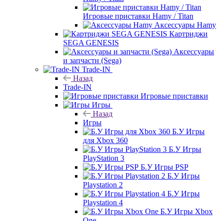
Игровые приставки Hamy / Titan
Аксессуары Hamy
Картриджи
SEGA GENESIS
Аксессуары
и запчасти (Sega)
Trade-IN
Назад
Trade-IN
Игровые приставки
Игры
Назад
Игры
Б.У Игры
для Xbox 360
Б.У Игры
PlayStation 3
Б.У Игры PSP
Б.У Игры
Playstation 2
Б.У Игры
Playstation 4
Б.У Игры Xbox
One