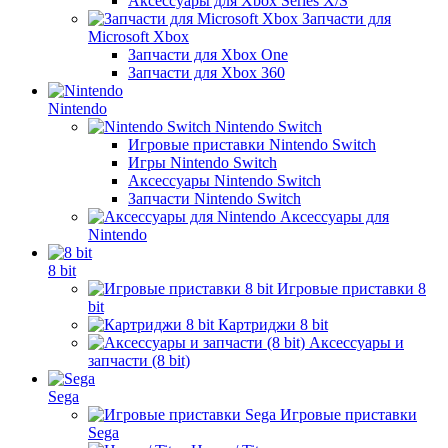
Аксессуары для Xbox Series X/S
Запчасти для
Microsoft Xbox
Запчасти для Xbox One
Запчасти для Xbox 360
Nintendo
Nintendo Switch
Игровые приставки Nintendo Switch
Игры Nintendo Switch
Аксессуары Nintendo Switch
Запчасти Nintendo Switch
Аксессуары для
Nintendo
8 bit
Игровые приставки 8
bit
Картриджи 8 bit
Аксессуары и
запчасти (8 bit)
Sega
Игровые приставки
Sega