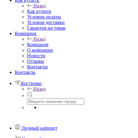
Как купить
Назад
Как купить
Условия оплаты
Условия доставки
Гарантия на товар
Компания
Назад
Компания
О компании
Новости
Отзывы
Контакты
Контакты
Кострома
Назад
Личный кабинет