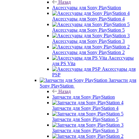
Назад
Аксессуары для Sony PlayStation
Аксессуары для Sony PlayStation 4
Аксессуары для Sony PlayStation 5
Аксессуары для Sony PlayStation 3
Аксессуары для Sony PlayStation 2
Аксессуары
для PS Vita
Аксессуары для
PSP
Запчасти для
Sony PlayStation
Назад
Запчасти для Sony PlayStation
Запчасти для Sony PlayStation 4
Запчасти для Sony PlayStation 5
Запчасти для Sony PlayStation 3