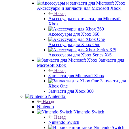
Аксессуары и запчасти для Microsoft Xbox
Назад
Аксессуары и запчасти для Microsoft
Xbox
Аксессуары для Xbox 360
Аксессуары для Xbox One
Аксессуары для Xbox Series X/S
Запчасти для
Microsoft Xbox
Назад
Запчасти для Microsoft Xbox
Запчасти для
Xbox One
Запчасти для Xbox 360
Nintendo
Назад
Nintendo
Nintendo Switch
Назад
Nintendo Switch