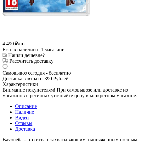
4 490
₽
/шт
Есть в наличии
в 1 магазине
Нашли дешевле?
Рассчитать доставку
Самовывоз сегодня - бесплатно
Доставка завтра от 390 Рублей
Характеристики
Внимание покупателям! При самовывозе или доставке из
магазинов в регионах уточняйте цену в конкретном магазине.
Описание
Наличие
Видео
Отзывы
Доставка
Bayonetta – это игра с захватывающим, напряженным полным