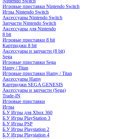
Nintendo Switch
Игровые приставки Nintendo Switch
Игры Nintendo Switch
Аксессуары Nintendo Switch
Запчасти Nintendo Switch
Аксессуары для Nintendo
8 bit
Игровые приставки 8 bit
Картриджи 8 bit
Аксессуары и запчасти (8 bit)
Sega
Игровые приставки Sega
Hamy / Titan
Игровые приставки Hamy / Titan
Аксессуары Hamy
Картриджи SEGA GENESIS
Аксессуары и запчасти (Sega)
Trade-IN
Игровые приставки
Игры
Б.У Игры для Xbox 360
Б.У Игры PlayStation 3
Б.У Игры PSP
Б.У Игры Playstation 2
Б.У Игры Playstation 4