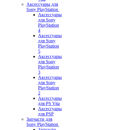
Аксессуары для
Sony PlayStation
Аксессуары
для Sony
PlayStation
4
Аксессуары
для Sony
PlayStation
5
Аксессуары
для Sony
PlayStation
3
Аксессуары
для Sony
PlayStation
2
Аксессуары
для PS Vita
Аксессуары
для PSP
Запчасти для
Sony PlayStation
Запчасти