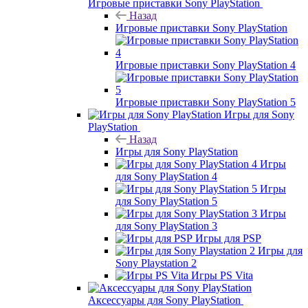
Игровые приставки Sony PlayStation
Назад
Игровые приставки Sony PlayStation
Игровые приставки Sony PlayStation 4
Игровые приставки Sony PlayStation 5
Игры для Sony
PlayStation
Назад
Игры для Sony PlayStation
Игры
для Sony PlayStation 4
Игры
для Sony PlayStation 5
Игры
для Sony PlayStation 3
Игры для PSP
Игры для
Sony Playstation 2
Игры PS Vita
Аксессуары для Sony PlayStation