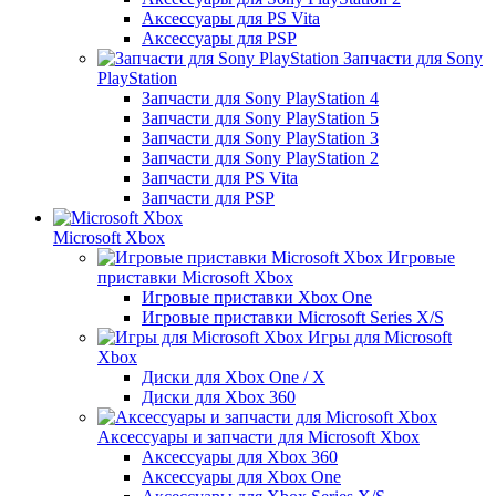
Аксессуары для PS Vita
Аксессуары для PSP
Запчасти для Sony
PlayStation
Запчасти для Sony PlayStation 4
Запчасти для Sony PlayStation 5
Запчасти для Sony PlayStation 3
Запчасти для Sony PlayStation 2
Запчасти для PS Vita
Запчасти для PSP
Microsoft Xbox
Игровые
приставки Microsoft Xbox
Игровые приставки Xbox One
Игровые приставки Microsoft Series X/S
Игры для Microsoft
Xbox
Диски для Xbox One / X
Диски для Xbox 360
Аксессуары и запчасти для Microsoft Xbox
Аксессуары для Xbox 360
Аксессуары для Xbox One