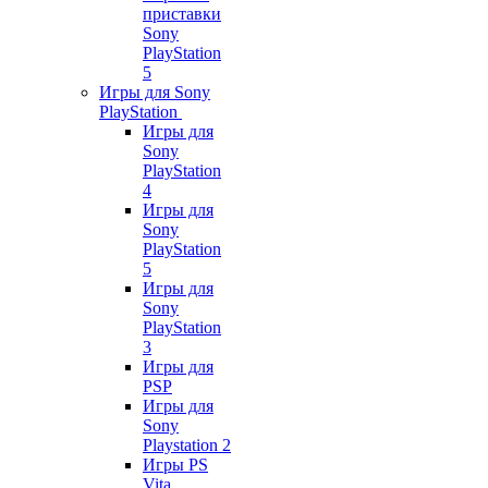
приставки
Sony
PlayStation
5
Игры для Sony
PlayStation
Игры для
Sony
PlayStation
4
Игры для
Sony
PlayStation
5
Игры для
Sony
PlayStation
3
Игры для
PSP
Игры для
Sony
Playstation 2
Игры PS
Vita