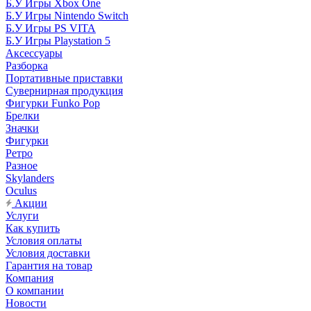
Б.У Игры Xbox One
Б.У Игры Nintendo Switch
Б.У Игры PS VITA
Б.У Игры Playstation 5
Аксессуары
Разборка
Портативные приставки
Сувернирная продукция
Фигурки Funko Pop
Брелки
Значки
Фигурки
Ретро
Разное
Skylanders
Oculus
Акции
Услуги
Как купить
Условия оплаты
Условия доставки
Гарантия на товар
Компания
О компании
Новости