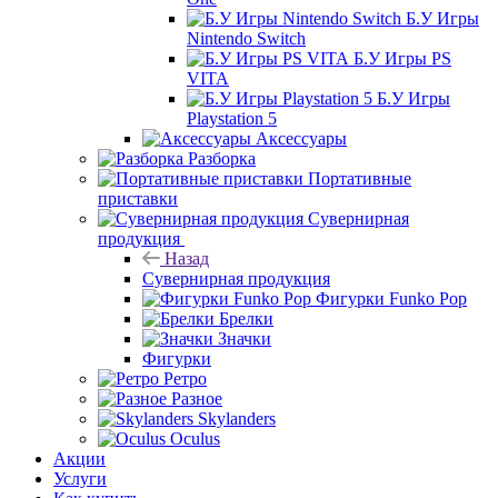
Б.У Игры
Nintendo Switch
Б.У Игры PS
VITA
Б.У Игры
Playstation 5
Аксессуары
Разборка
Портативные
приставки
Сувернирная
продукция
Назад
Сувернирная продукция
Фигурки Funko Pop
Брелки
Значки
Фигурки
Ретро
Разное
Skylanders
Oculus
Акции
Услуги