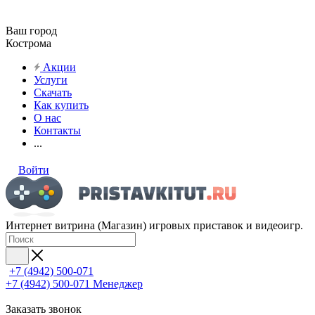
Ваш город
Кострома
Акции
Услуги
Скачать
Как купить
О нас
Контакты
...
Войти
Интернет витрина (Магазин) игровых приставок и видеоигр.
+7 (4942) 500-071
+7 (4942) 500-071
Менеджер
Заказать звонок