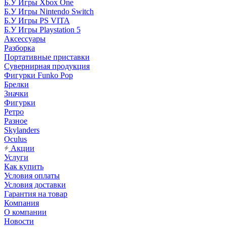
Б.У Игры Xbox One
Б.У Игры Nintendo Switch
Б.У Игры PS VITA
Б.У Игры Playstation 5
Аксессуары
Разборка
Портативные приставки
Сувернирная продукция
Фигурки Funko Pop
Брелки
Значки
Фигурки
Ретро
Разное
Skylanders
Oculus
Акции
Услуги
Как купить
Условия оплаты
Условия доставки
Гарантия на товар
Компания
О компании
Новости