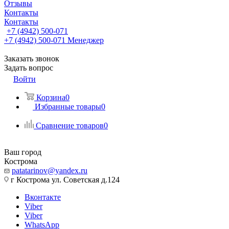
Отзывы
Контакты
Контакты
+7 (4942) 500-071
+7 (4942) 500-071
Менеджер
Заказать звонок
Задать вопрос
Войти
Корзина
0
Избранные товары
0
Сравнение товаров
0
Ваш город
Кострома
patatarinov@yandex.ru
г Кострома ул. Советская д.124
Вконтакте
Viber
Viber
WhatsApp