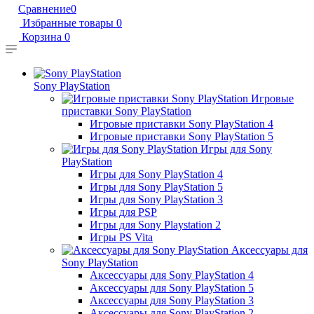
Сравнение
0
Избранные товары
0
Корзина
0
Sony PlayStation
Игровые
приставки Sony PlayStation
Игровые приставки Sony PlayStation 4
Игровые приставки Sony PlayStation 5
Игры для Sony
PlayStation
Игры для Sony PlayStation 4
Игры для Sony PlayStation 5
Игры для Sony PlayStation 3
Игры для PSP
Игры для Sony Playstation 2
Игры PS Vita
Аксессуары для
Sony PlayStation
Аксессуары для Sony PlayStation 4
Аксессуары для Sony PlayStation 5
Аксессуары для Sony PlayStation 3
Аксессуары для Sony PlayStation 2