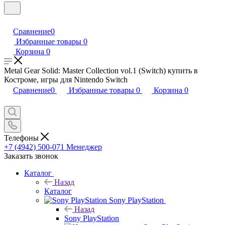
Сравнение
0
Избранные товары
0
Корзина
0
Metal Gear Solid: Master Collection vol.1 (Switch) купить в
Костроме, игры для Nintendo Switch
Сравнение
0
Избранные товары
0
Корзина
0
Телефоны
+7 (4942) 500-071
Менеджер
Заказать звонок
Каталог
Назад
Каталог
Sony PlayStation
Назад
Sony PlayStation