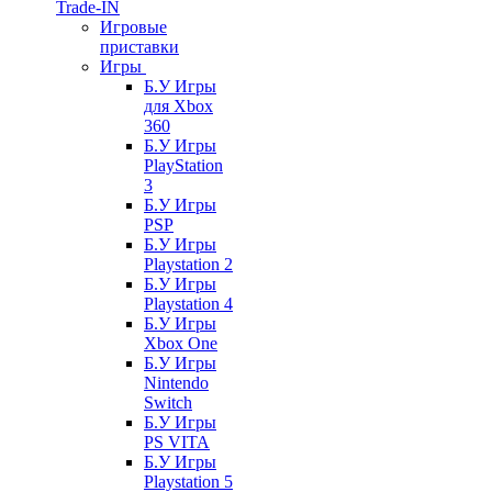
Trade-IN
Игровые
приставки
Игры
Б.У Игры
для Xbox
360
Б.У Игры
PlayStation
3
Б.У Игры
PSP
Б.У Игры
Playstation 2
Б.У Игры
Playstation 4
Б.У Игры
Xbox One
Б.У Игры
Nintendo
Switch
Б.У Игры
PS VITA
Б.У Игры
Playstation 5