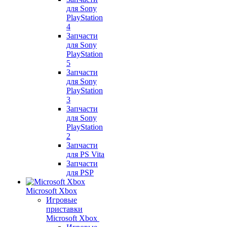
для Sony
PlayStation
4
Запчасти
для Sony
PlayStation
5
Запчасти
для Sony
PlayStation
3
Запчасти
для Sony
PlayStation
2
Запчасти
для PS Vita
Запчасти
для PSP
Microsoft Xbox
Игровые
приставки
Microsoft Xbox