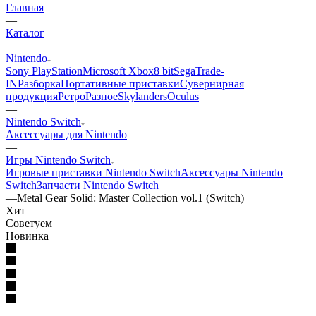
Главная
—
Каталог
—
Nintendo
Sony PlayStation
Microsoft Xbox
8 bit
Sega
Trade-
IN
Разборка
Портативные приставки
Сувернирная
продукция
Ретро
Разное
Skylanders
Oculus
—
Nintendo Switch
Аксессуары для Nintendo
—
Игры Nintendo Switch
Игровые приставки Nintendo Switch
Аксессуары Nintendo
Switch
Запчасти Nintendo Switch
—
Metal Gear Solid: Master Collection vol.1 (Switch)
Хит
Советуем
Новинка