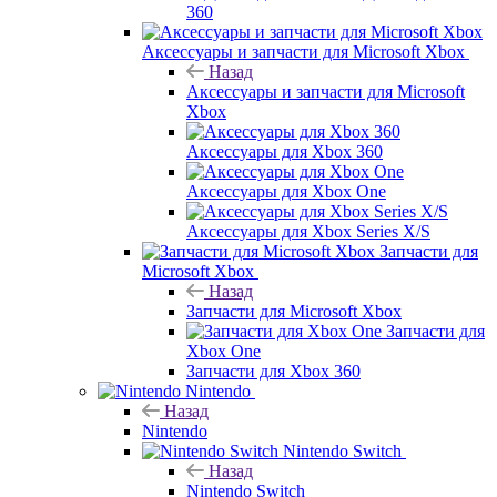
360
Аксессуары и запчасти для Microsoft Xbox
Назад
Аксессуары и запчасти для Microsoft
Xbox
Аксессуары для Xbox 360
Аксессуары для Xbox One
Аксессуары для Xbox Series X/S
Запчасти для
Microsoft Xbox
Назад
Запчасти для Microsoft Xbox
Запчасти для
Xbox One
Запчасти для Xbox 360
Nintendo
Назад
Nintendo
Nintendo Switch
Назад
Nintendo Switch