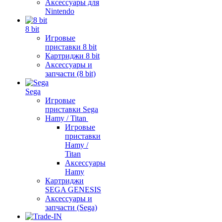
Аксессуары для
Nintendo
8 bit
Игровые
приставки 8 bit
Картриджи 8 bit
Аксессуары и
запчасти (8 bit)
Sega
Игровые
приставки Sega
Hamy / Titan
Игровые
приставки
Hamy /
Titan
Аксессуары
Hamy
Картриджи
SEGA GENESIS
Аксессуары и
запчасти (Sega)