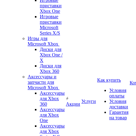
Игровые
приставки
Xbox One
Игровые
приставки
Microsoft
Series X/S
Игры для
Microsoft Xbox
Диски для
Xbox One /
X
Диски для
Xbox 360
Аксессуары и
Как купить
запчасти для
Ко
Microsoft Xbox
Условия
Аксессуары
оплаты
для Xbox
Услуги
Условия
360
Акции
доставки
Аксессуары
Гарантия
для Xbox
на товар
One
Аксессуары
для Xbox