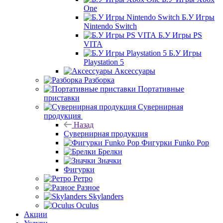
One
Б.У Игры
Nintendo Switch
Б.У Игры PS
VITA
Б.У Игры
Playstation 5
Аксессуары
Разборка
Портативные
приставки
Сувернирная
продукция
Назад
Сувернирная продукция
Фигурки Funko Pop
Брелки
Значки
Фигурки
Ретро
Разное
Skylanders
Oculus
Акции