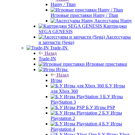
Hamy / Titan
Игровые приставки Hamy / Titan
Аксессуары Hamy
Картриджи
SEGA GENESIS
Аксессуары
и запчасти (Sega)
Trade-IN
Назад
Trade-IN
Игровые приставки
Игры
Назад
Игры
Б.У Игры
для Xbox 360
Б.У Игры
PlayStation 3
Б.У Игры PSP
Б.У Игры
Playstation 2
Б.У Игры
Playstation 4
Б.У Игры Xbox