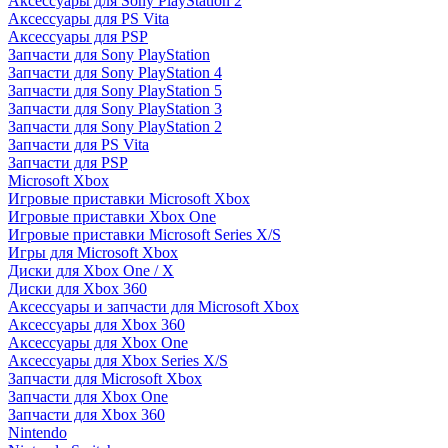
Аксессуары для Sony PlayStation 2
Аксессуары для PS Vita
Аксессуары для PSP
Запчасти для Sony PlayStation
Запчасти для Sony PlayStation 4
Запчасти для Sony PlayStation 5
Запчасти для Sony PlayStation 3
Запчасти для Sony PlayStation 2
Запчасти для PS Vita
Запчасти для PSP
Microsoft Xbox
Игровые приставки Microsoft Xbox
Игровые приставки Xbox One
Игровые приставки Microsoft Series X/S
Игры для Microsoft Xbox
Диски для Xbox One / X
Диски для Xbox 360
Аксессуары и запчасти для Microsoft Xbox
Аксессуары для Xbox 360
Аксессуары для Xbox One
Аксессуары для Xbox Series X/S
Запчасти для Microsoft Xbox
Запчасти для Xbox One
Запчасти для Xbox 360
Nintendo