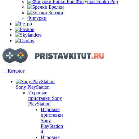
Фигурки Funko Pop
Брелки
Значки
Фигурки
Каталог
Sony PlayStation
Игровые
приставки Sony
PlayStation
Игровые
приставки
Sony
PlayStation
4
Игровые